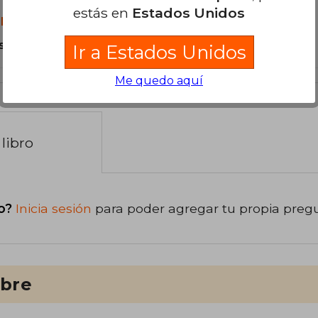
estás en
Estados Unidos
libro?
s Tapa Dura.
Ir a Estados Unidos
Me quedo aquí
libro
o?
Inicia sesión
para poder agregar tu propia preg
ibre