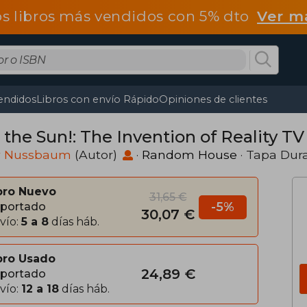
os libros más vendidos con 5% dto
Ver m
endidos
Libros con envío Rápido
Opiniones de clientes
the Sun!: The Invention of Reality TV
y Nussbaum
(Autor)
·
Random House
· Tapa Dur
bro Nuevo
31,65 €
-5%
portado
30,07 €
vío:
5 a 8
días háb.
bro Usado
24,89 €
portado
vío:
12 a 18
días háb.