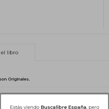
el libro
son Originales.
?
Estás viendo
Buscalibre España
, pero