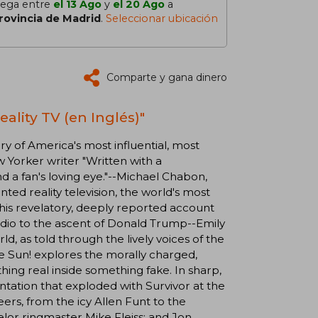
lega entre
el 13 Ago
y
el 20 Ago
a
rovincia de Madrid
.
Seleccionar ubicación
Comparte y gana dinero
ality TV (en Inglés)"
tory of America's most influential, most
 Yorker writer "Written with a
 and a fan's loving eye."--Michael Chabon,
ed reality television, the world's most
is revelatory, deeply reported account
 radio to the ascent of Donald Trump--Emily
d, as told through the lively voices of the
e Sun! explores the morally charged,
ing real inside something fake. In sharp,
tation that exploded with Survivor at the
ers, from the icy Allen Funt to the
lor ringmaster Mike Fleiss; and Jon