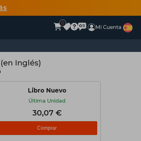
ás
0
Mi Cuenta
 (en Inglés)
a
Libro Nuevo
Última Unidad
30,07 €
Comprar