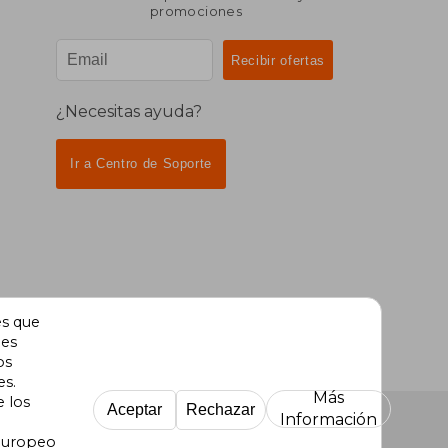
promociones
¿Necesitas ayuda?
Ir a Centro de Soporte
es que
des
os
es.
Más
e los
Aceptar
Rechazar
Información
 Europeo