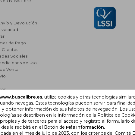
s en Buscalibre
Envío y Devolución
rivacidad
ar
rmas de Pago
 Clientes
edes Sociales
ondiciones de Uso
 de Venta
vío
res
a Lectura
www.buscalibre.es
, utiliza cookies y otras tecnologías similar
ando navegas. Estas tecnologías pueden servir para finalida
omendados
o y obtener información de sus hábitos de navegación. Los us
ogías se describen en la información de la Política de Cooki
opias y de terceros para el acceso y registro al formulario d
), Cornellà de Llobregat,
kies la recibirá en el Botón de
Más Información.
obada en el mes de julio de 2023, con los criterios del Comité