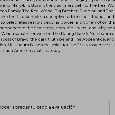
 and Mary-Ellis Bunim, the visionaries behind The Real Wor
an Family, The Real World, Big Brother, Survivor, and The 
-like the Frankenbite, a deceptive editor's best friend--and 
lso celebrates reality's peculiar power: a jolt of emotion t
appened to the first reality stars, the Louds--and why wo
Which serial killer won on The Dating Game? Nussbaum expl
 roots of Bravo, the dark truth behind The Apprentice, a
sion, Nussbaum is the ideal voice for the first substantive hi
 made America what it is today.
poder agregar tu propia evaluación
.