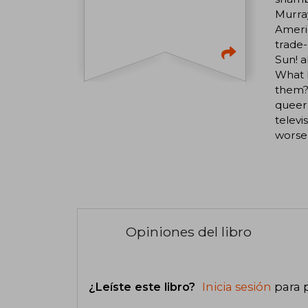
Murray
Americ
trade-
Sun! a
What h
them? 
queer
televi
worse,
Opiniones del libro
¿Leíste este libro?
Inicia sesión
para 