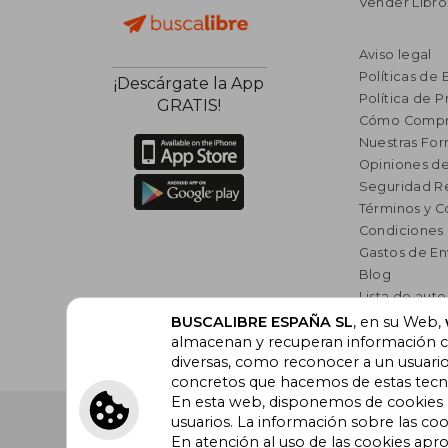
Vender Libro
Aviso legal
Políticas de 
¡Descárgate la App
Política de P
GRATIS!
Cómo Compr
Nuestras Fo
Opiniones de
Seguridad R
Términos y C
Condiciones
Gastos de En
Blog
Lista de auto
Incentivo a l
BUSCALIBRE ESPAÑA SL
, en su Web,
almacenan y recuperan información cu
Libros Rec
diversas, como reconocer a un usuari
concretos que hacemos de estas tecnol
En esta web, disponemos de cookies pr
Buscalibre España
. Calle Energía, 65, Nave 3 (08940
usuarios. La información sobre las coo
Barcelona. Derechos Reservados.
En atención al uso de las cookies apr