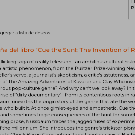
L
P
gregar a lista de deseos
ña del libro "Cue the Sun!: The Invention of Re
llicking saga of reality television--an ambitious cultural his
ve artistic phenomenon, from the Pulitzer Prize-winning New
eller's verve, a journalist's skepticism, a critic's astuteness,
 of The Amazing Adventures of Kavalier and Clay Who invent
ous pop-culture genre? And why can't we look away? In th
 rise of "dirty documentary"--from its contentious roots in
um unearths the origin story of the genre that ate the worl
 who built it. At once gimlet-eyed and empathetic, Cue th
 and sometimes tragic consequences of the hunt for someth
ing prose, Nussbaum traces the jagged fuses of experimen
f the millennium. She introduces the genre's trickster pione
lic Chuck Barris; Cops auteur John Langley; cynical Bache