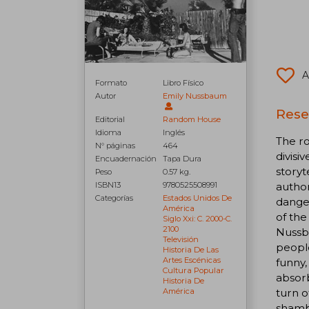
A
Formato
Libro Físico
Autor
Emily Nussbaum
Rese
Editorial
Random House
Idioma
Inglés
The ro
N° páginas
464
divisi
Encuadernación
Tapa Dura
storyt
Peso
0.57 kg.
author
ISBN13
9780525508991
Categorías
Estados Unidos De
danger
América
of the
Siglo Xxi: C. 2000-C.
2100
Nussba
Televisión
people
Historia De Las
Artes Escénicas
funny,
Cultura Popular
absorb
Historia De
turn o
América
shambo