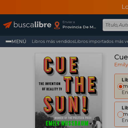
L
Enviar a
Provincia De Madrid
MENÚ
Libros más vendidos
Libros importados más v
Cue 
Emil
Li
Im
En
Li
Im
En