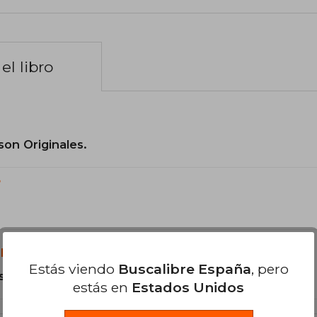
el libro
son Originales.
?
libro?
Estás viendo
Buscalibre España
, pero
s Tapa Dura.
estás en
Estados Unidos