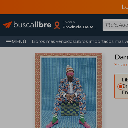
L
Enviar a
Provincia De Madrid
MENÚ
Libros más vendidos
Libros importados más v
Dan
Shant
Li
Or
En