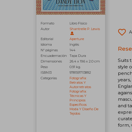
Formato
Libro Físico
Autor
Shantrelle P. Lewis
A
Editorial
Aperture
Idioma
Inglés
Rese
N° páginas
144
Encuadernación
Tapa Dura
Suits 
Dimensiones
26.4 x 19.6 x 2.0 cm
style 
Peso
0.91 kg.
pencha
ISBN13
9781597113892
Categorías
Fotografía:
years,
Retratos Y
Englan
Autorretratos
Fotografía:
agains
Técnicas Y
mascul
Principios
Específicos
and ta
Moda Y Diseño De
expres
Tejidos
curat
form, 