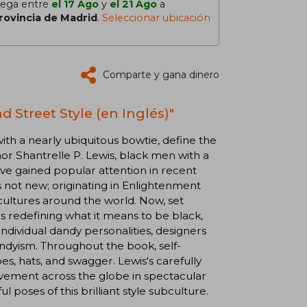
lega entre
el 17 Ago
y
el 21 Ago
a
rovincia de Madrid
.
Seleccionar ubicación
Comparte y gana dinero
 Street Style (en Inglés)"
ith a nearly ubiquitous bowtie, define the
hor Shantrelle P. Lewis, black men with a
ave gained popular attention in recent
s not new; originating in Enlightenment
 cultures around the world. Now, set
is redefining what it means to be black,
ndividual dandy personalities, designers
dyism. Throughout the book, self-
s, hats, and swagger. Lewis's carefully
vement across the globe in spectacular
ul poses of this brilliant style subculture.