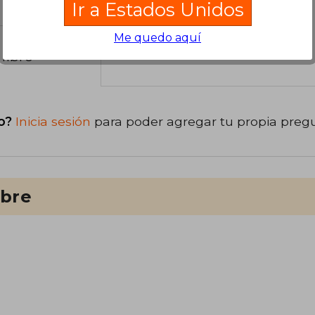
Ir a Estados Unidos
Me quedo aquí
libro
o?
Inicia sesión
para poder agregar tu propia preg
ibre