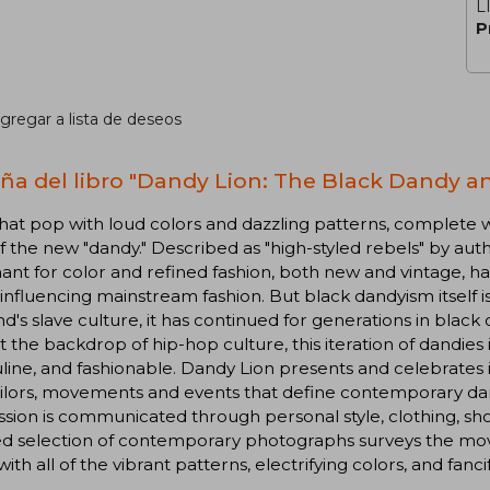
L
P
gregar a lista de deseos
ña del libro "Dandy Lion: The Black Dandy and
that pop with loud colors and dazzling patterns, complete w
of the new "dandy." Described as "high-styled rebels" by aut
nt for color and refined fashion, both new and vintage, h
 influencing mainstream fashion. But black dandyism itself i
d's slave culture, it has continued for generations in black
t the backdrop of hip-hop culture, this iteration of dandies 
ine, and fashionable. Dandy Lion presents and celebrates i
ilors, movements and events that define contemporary dan
sion is communicated through personal style, clothing, shoe
ed selection of contemporary photographs surveys the mo
with all of the vibrant patterns, electrifying colors, and fancif