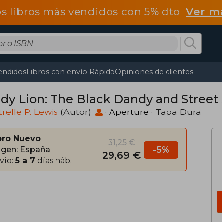
os libros más vendidos con 5% dto
Ver m
endidos
Libros con envío Rápido
Opiniones de clientes
dy Lion: The Black Dandy and Street S
relle P. Lewis
(Autor)
·
Aperture
· Tapa Dura
bro Nuevo
31,25 €
-5%
igen: España
29,69 €
vío:
5 a 7
días háb.