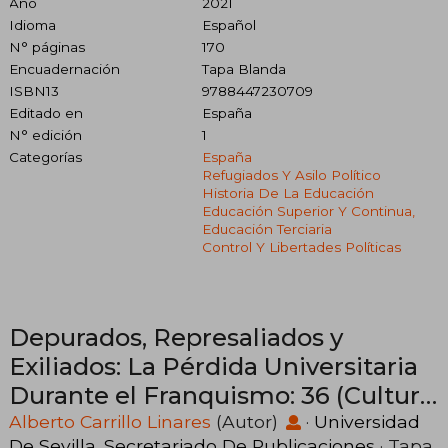
Año
2021
Idioma
Español
N° páginas
170
Encuadernación
Tapa Blanda
ISBN13
9788447230709
Editado en
España
N° edición
1
Categorías
España
Refugiados Y Asilo Político
Historia De La Educación
Educación Superior Y Continua,
Educación Terciaria
Control Y Libertades Políticas
Depurados, Represaliados y
Exiliados: La Pérdida Universitaria
Durante el Franquismo: 36 (Cultura
Viva)
Alberto Carrillo Linares
(Autor)
·
Universidad
De Sevilla. Secretariado De Publicaciones
· Tapa