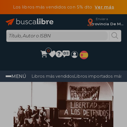
Los libros más vendidos con 5% dto
Ver más
Enviar a
Provincia De Madrid
0
MENÚ
Libros más vendidos
Libros importados más v