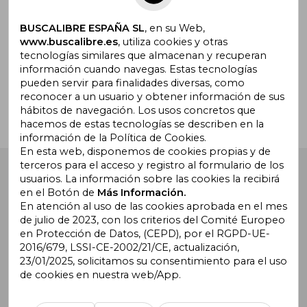
BUSCALIBRE ESPAÑA SL
, en su Web,
www.buscalibre.es
, utiliza cookies y otras
tecnologías similares que almacenan y recuperan
¿Necesitas ayuda?
información cuando navegas. Estas tecnologías
pueden servir para finalidades diversas, como
reconocer a un usuario y obtener información de sus
Ir a Centro de Soporte
hábitos de navegación. Los usos concretos que
hacemos de estas tecnologías se describen en la
información de la Política de Cookies.
En esta web, disponemos de cookies propias y de
terceros para el acceso y registro al formulario de los
Buscalibre España
. Calle Energía, 65, Nave 3 (08940),
usuarios. La información sobre las cookies la recibirá
Cornellà de Llobregat, Barcelona. Derechos Reservados.
en el Botón de
Más Información.
En atención al uso de las cookies aprobada en el mes
de julio de 2023, con los criterios del Comité Europeo
en Protección de Datos, (CEPD), por el RGPD-UE-
2016/679, LSSI-CE-2002/21/CE, actualización,
23/01/2025, solicitamos su consentimiento para el uso
de cookies en nuestra web/App.
Buscalibre Argentina
|
Buscalibre Chile
|
Buscalibre
Colombia
|
Buscalibre Ecuador
|
Buscalibre España
|
Buscalibre Uruguay
|
Buscalibre México
|
Buscalibre