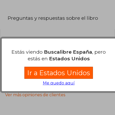
Preguntas y respuestas sobre el libro
¿Tienes una pregunta sobre el libro?
Inicia
sesión
para poder agregar tu propia pregunta.
Estás viendo
Buscalibre España
, pero
estás en
Estados Unidos
Ir a Estados Unidos
Opiniones sobre Buscalibre
Me quedo aquí
Ver más opiniones de clientes