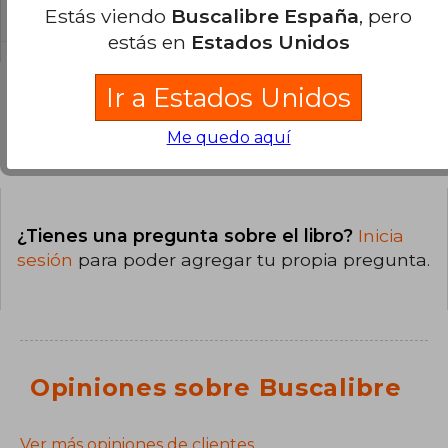
ACABALLADO.
Estás viendo
Buscalibre España
, pero
estás en
Estados Unidos
Ir a Estados Unidos
Me quedo aquí
Preguntas y respuestas sobre el libro
¿Tienes una pregunta sobre el libro?
Inicia
sesión
para poder agregar tu propia pregunta.
Opiniones sobre Buscalibre
Ver más opiniones de clientes