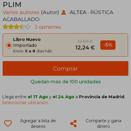
PLIM
Varios autores
(Autor)
·
ALTEA
· RÚSTICA
ACABALLADO
3 opiniones
Libro Nuevo
12,89 €
-5%
Importado
12,24 €
Envío:
5 a 8
días háb.
Comprar
Quedan más de 100 unidades
Llega entre
el 17 Ago
y
el 24 Ago
a
Provincia de Madrid
.
Seleccionar ubicación
Agregar a lista de
Comparte y gana
deseos
dinero