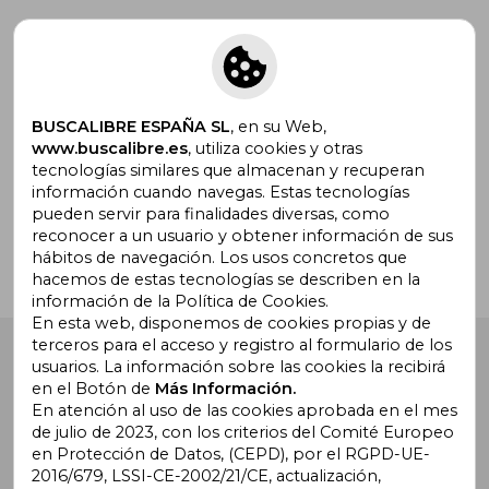
Suscríbete para recibir ofertas y
promociones
BUSCALIBRE ESPAÑA SL
, en su Web,
www.buscalibre.es
, utiliza cookies y otras
tecnologías similares que almacenan y recuperan
¿Necesitas ayuda?
información cuando navegas. Estas tecnologías
pueden servir para finalidades diversas, como
reconocer a un usuario y obtener información de sus
Ir a Centro de Soporte
hábitos de navegación. Los usos concretos que
hacemos de estas tecnologías se describen en la
información de la Política de Cookies.
En esta web, disponemos de cookies propias y de
terceros para el acceso y registro al formulario de los
Buscalibre España
. Calle Energía, 65, Nave 3 (08940),
usuarios. La información sobre las cookies la recibirá
Cornellà de Llobregat, Barcelona. Derechos Reservados.
en el Botón de
Más Información.
En atención al uso de las cookies aprobada en el mes
de julio de 2023, con los criterios del Comité Europeo
en Protección de Datos, (CEPD), por el RGPD-UE-
2016/679, LSSI-CE-2002/21/CE, actualización,