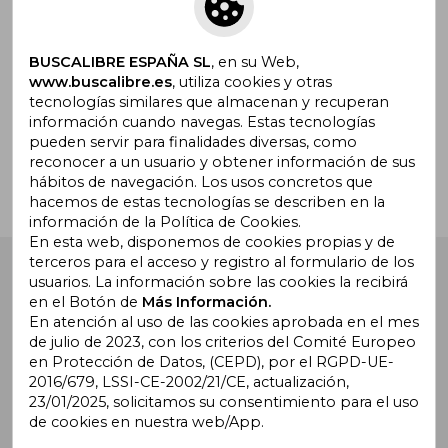
Suscríbete para recibir ofertas y
promociones
BUSCALIBRE ESPAÑA SL
, en su Web,
www.buscalibre.es
, utiliza cookies y otras
tecnologías similares que almacenan y recuperan
¿Necesitas ayuda?
información cuando navegas. Estas tecnologías
pueden servir para finalidades diversas, como
reconocer a un usuario y obtener información de sus
Ir a Centro de Soporte
hábitos de navegación. Los usos concretos que
hacemos de estas tecnologías se describen en la
información de la Política de Cookies.
En esta web, disponemos de cookies propias y de
terceros para el acceso y registro al formulario de los
Buscalibre España
. Calle Energía, 65, Nave 3 (08940),
usuarios. La información sobre las cookies la recibirá
Cornellà de Llobregat, Barcelona. Derechos Reservados.
en el Botón de
Más Información.
En atención al uso de las cookies aprobada en el mes
de julio de 2023, con los criterios del Comité Europeo
en Protección de Datos, (CEPD), por el RGPD-UE-
2016/679, LSSI-CE-2002/21/CE, actualización,
23/01/2025, solicitamos su consentimiento para el uso
de cookies en nuestra web/App.
Buscalibre Argentina
|
Buscalibre Chile
|
Buscalibre