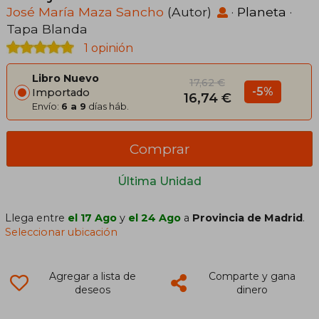
José María Maza Sancho
(Autor)
·
Planeta
·
Tapa Blanda
1 opinión
Libro Nuevo
17,62 €
-5%
Importado
16,74 €
Envío:
6 a 9
días háb.
Comprar
Última Unidad
Llega entre
el 17 Ago
y
el 24 Ago
a
Provincia de Madrid
.
Seleccionar ubicación
Agregar a lista de
Comparte y gana
deseos
dinero