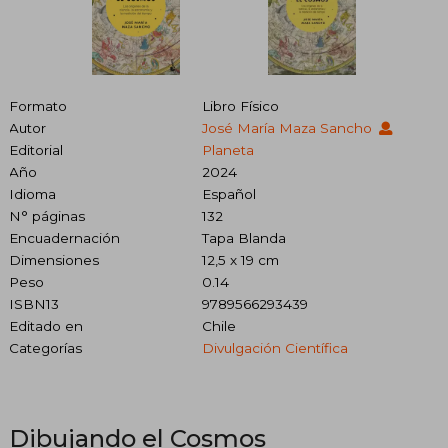
Formato
Libro Físico
Autor
José María Maza Sancho
Editorial
Planeta
Año
2024
Idioma
Español
N° páginas
132
Encuadernación
Tapa Blanda
Dimensiones
12,5 x 19 cm
Peso
0.14
ISBN13
9789566293439
Editado en
Chile
Categorías
Divulgación Científica
Dibujando el Cosmos