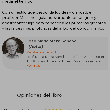
medir el tiempo.
Con un estilo que desborda lucidez y claridad, el
profesor Maza nos guía nuevamente en un gran y
apasionante viaje para conocer a los primeros gigantes
y las raíces más profundas del árbol del conocimiento.
José María Maza Sancho
(Autor)
Ver Página del Autor
José María Maza Sancho nació en Valparaíso en
1.948 y es Licenciado en Astronomía por la
Ver más
Universidad de Chile y doctor en Astronomía en
la Universidad de Toronto, Canadá. Ha publicado
más de ciento veinte artículos de investigación
en revistas de astronomía. Es profesor titular de
Astronomía en la Universidad de Chile. Obtuvo
el Premio Nacional de Ciencias Exactas en 1999
y miembro de número de la Academia Chilena
Opiniones del libro
de Ciencias. Es autor de Astronomía
contemporánea y coautor de Supernovas. Su
libro Somos polvo de estrellas se ha
transformado en el primer bestseller de