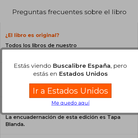
Preguntas frecuentes sobre el libro
¿El libro es original?
Todos los libros de nuestro
catálogo son Originales.
Estás viendo
Buscalibre España
, pero
¿En qué Idioma está escrito el
estás en
Estados Unidos
libro?
El libro está escrito en Español.
Ir a Estados Unidos
Me quedo aquí
¿Cuál es la encuadernación de este libro?
La encuadernación de esta edición es Tapa
Blanda.