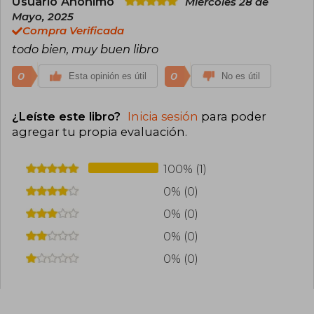
Usuario Anónimo
Miércoles 28 de
divulgación científica en Chile, vendiendo más
Mayo, 2025
de 70.000 ejemplares.
Compra Verificada
todo bien, muy buen libro
0
0
Esta opinión es útil
No es útil
¿Leíste este libro?
Inicia sesión
para poder
agregar tu propia evaluación
.
100% (1)
0% (0)
0% (0)
0% (0)
0% (0)