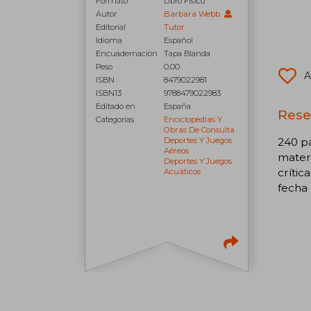
Formato
Libro Físico
Autor
Barbara Webb
Editorial
Tutor
Idioma
Español
Encuadernación
Tapa Blanda
Peso
0.00
A
ISBN
8479022981
ISBN13
9788479022983
Editado en
España
Rese
Categorías
Enciclopedias Y
Obras De Consulta
240 pá
Deportes Y Juegos
Aéreos
materi
Deportes Y Juegos
crític
Acuáticos
fecha 