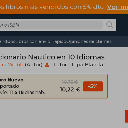
os libros más vendidos con 5% dto
Ver m
endidos
Libros con envío Rápido
Opiniones de clientes
cionario Nautico en 10 Idiomas
ara Webb
(Autor)
·
Tutor
· Tapa Blanda
bro Nuevo
10,75 €
-5%
portado
10,22 €
vío:
11 a 18
días háb.