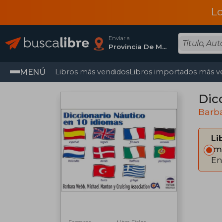
L
Enviar a
Provincia De Madrid
MENÚ
Libros más vendidos
Libros importados más v
Dic
Barb
Li
Im
En