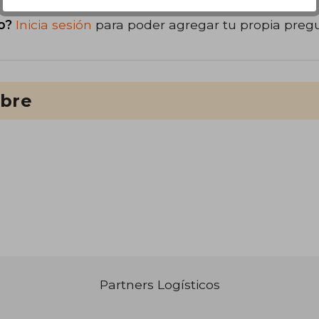
o?
Inicia sesión
para poder agregar tu propia preg
ibre
Partners Logísticos