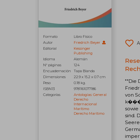
Formato
Libro Físico
A
Autor
Friedrich Beyer
Editorial
Kessinger
Publishing
Rese
Idioma
Alemán
N° páginas
124
Rech
Encuadernación
Tapa Blanda
Dimensiones
22.9 x 15.2 x 0.7 cm
""Die 
Peso
0.18 kg.
Fried
ISBN13
9781161077186
von S
Categorías
Antologías: General
Derecho
k����
Internacional
sowie 
Marítimo
Derecho Marítimo
sind. 
Seere
German
imperf