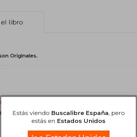
el libro
son Originales.
?
libro?
Estás viendo
Buscalibre España
, pero
s Tapa Blanda.
estás en
Estados Unidos