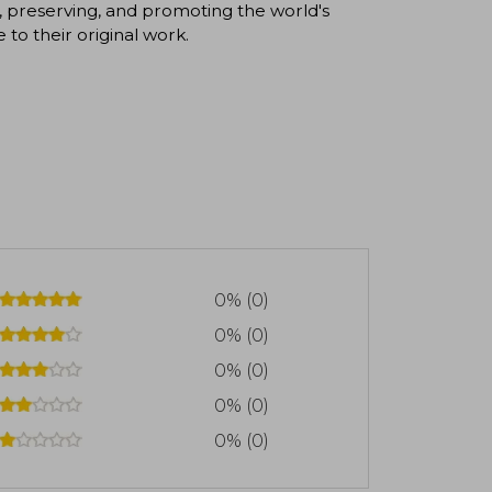
, preserving, and promoting the world's
e to their original work.
0% (0)
0% (0)
0% (0)
0% (0)
0% (0)