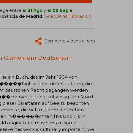
lega entre
el 31 Ago
y
el 09 Sep
a
rovincia de Madrid
.
Seleccionar ubicación
Comparte y gana dinero
Nach Gemeinem Deutschen
ist ein Buch, das im Jahr 1904 von
���ftigt sich mit den Straftaten, die
 dem deutschen Recht begangen werden
�rperverletzung, Totschlag und Mord
g dieser Straftaten auf See zu beachten
ressierte, die sich mit dem deutschen
etzen m������chten.This Book Is In
 old original and may contain some
ieve this work is culturally important, we