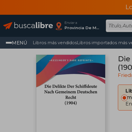
L
Enviar a
Provincia De Madrid
MENÚ
Libros más vendidos
Libros importados más v
Die
(19
Fried
Li
Im
En