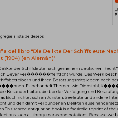
L
P
gregar a lista de deseos
ña del libro "Die Delikte Der Schiffsleute 
t (1904) (en Alemán)"
Delikte der Schiffsleute nach gemeinem deutschen Recht"" 
rich Beyer ver������ffentlicht wurde. Das Werk besch��
chiffsbetreibern und ihren Besatzungsmitgliedern nach
��nnen. Es behandelt Themen wie Diebstahl, K�����
die Besonderheiten, die bei der Verfolgung und Bestrafun
Das Buch richtet sich an Juristen, Seeleute und andere Inte
cht und den damit verbundenen Delikten auseinanders
.This scarce antiquarian book is a facsimile reprint of the
ections such as library marks and notations. Because we bel