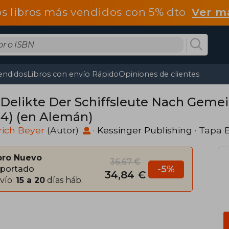
os libros más vendidos con 5% dto
Ver m
endidos
Libros con envío Rápido
Opiniones de clientes
 Delikte Der Schiffsleute Nach Gem
04) (en Alemán)
rich Beyer
(Autor)
·
Kessinger Publishing
· Tapa 
bro Nuevo
36,67 €
-5%
portado
34,84 €
vío:
15 a 20
días háb.