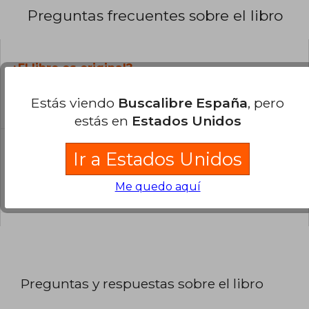
Preguntas frecuentes sobre el libro
¿El libro es original?
Todos los libros de nuestro
Estás viendo
Buscalibre España
, pero
catálogo son Originales.
estás en
Estados Unidos
¿Cuál es la encuadernación de este libro?
Ir a Estados Unidos
La encuadernación de esta edición es Tapa
Me quedo aquí
Dura.
Preguntas y respuestas sobre el libro