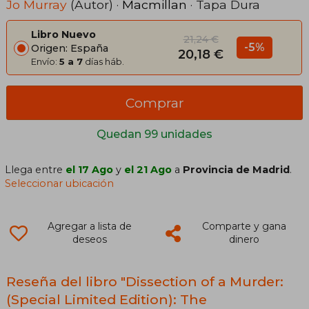
For Fans Of Blood Orange, Apple
Jo Murray
(Autor) ·
Macmillan
· Tapa Dura
Tree Yard And The Silent Patient
Libro Nuevo
21,24 €
-5%
Origen: España
20,18 €
Envío:
5 a 7
días háb.
Comprar
Quedan 99 unidades
Llega entre
el 17 Ago
y
el 21 Ago
a
Provincia de Madrid
.
Seleccionar ubicación
Agregar a lista de
Comparte y gana
deseos
dinero
Reseña del libro "Dissection of a Murder:
(Special Limited Edition): The