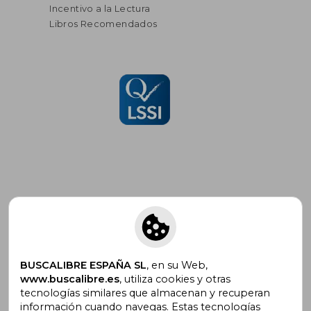
Incentivo a la Lectura
Libros Recomendados
Suscríbete para recibir ofertas y
promociones
BUSCALIBRE ESPAÑA SL
, en su Web,
www.buscalibre.es
, utiliza cookies y otras
tecnologías similares que almacenan y recuperan
¿Necesitas ayuda?
información cuando navegas. Estas tecnologías