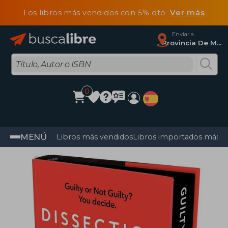
Los libros más vendidos con 5% dto
Ver más
Enviar a
Provincia De Madrid
0
MENÚ
Libros más vendidos
Libros importados más v