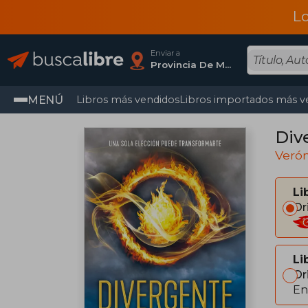
L
Enviar a
Provincia De Madrid
MENÚ
Libros más vendidos
Libros importados más v
Div
Verón
Li
Or
Li
Or
En