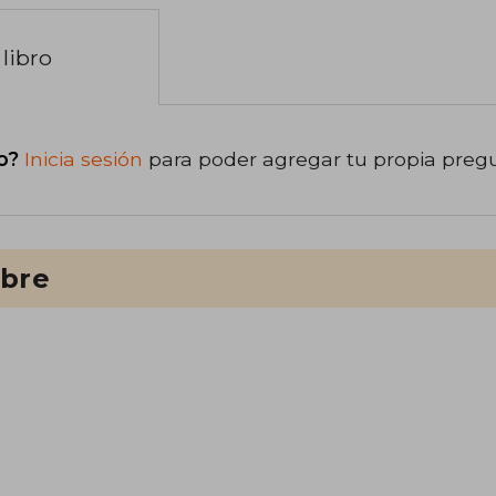
libro
o?
Inicia sesión
para poder agregar tu propia preg
ibre