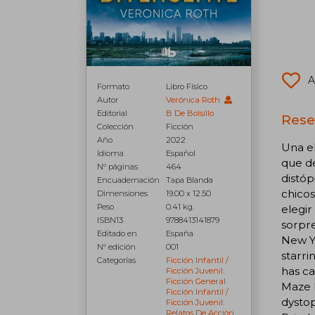
A
Formato
Libro Físico
Autor
Verónica Roth
Editorial
B De Bolsillo
Rese
Colección
Ficción
Año
2022
Una el
Idioma
Español
que de
N° páginas
464
distóp
Encuadernación
Tapa Blanda
chicos
Dimensiones
19.00 x 12.50
Peso
0.41 kg.
elegir
ISBN13
9788413141879
sorpre
Editado en
España
New Yo
N° edición
001
starri
Categorías
Ficción Infantil /
has ca
Ficción Juvenil:
Ficción General
Maze R
Ficción Infantil /
dystop
Ficción Juvenil:
Relatos De Acción