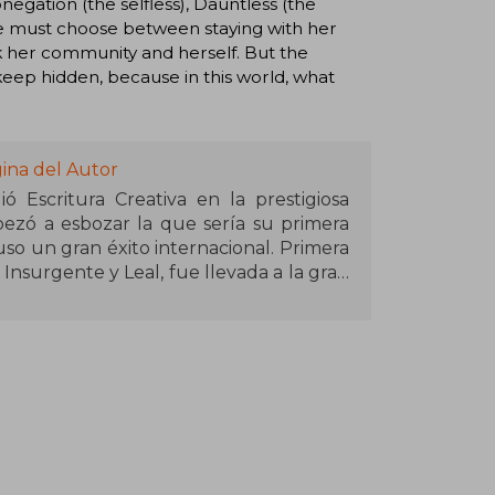
bnegation (the selfless), Dauntless (the
rice must choose between staying with her
ck her community and herself. But the
keep hidden, because in this world, what
ina del Autor
 Escritura Creativa en la prestigiosa
zó a esbozar la que sería su primera
so un gran éxito internacional. Primera
nsurgente y Leal, fue llevada a la gran
 en un fenómeno mundial.
 Goodreads, votado por los lectores,
s, El fin y otros inicios y Las marcas de