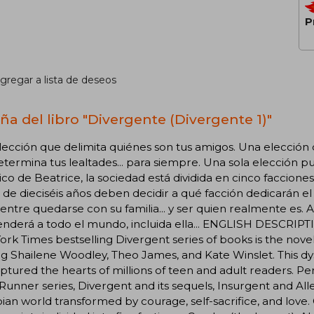
P
gregar a lista de deseos
ña del libro "Divergente (Divergente 1)"
ección que delimita quiénes son tus amigos. Una elección 
termina tus lealtades... para siempre. Una sola elección p
ico de Beatrice, la sociedad está dividida en cinco faccione
 de dieciséis años deben decidir a qué facción dedicarán el 
 entre quedarse con su familia... y ser quien realmente es.
nderá a todo el mundo, incluida ella... ENGLISH DESCRIPTIO
rk Times bestselling Divergent series of books is the nove
ng Shailene Woodley, Theo James, and Kate Winslet. This dyst
ptured the hearts of millions of teen and adult readers. P
unner series, Divergent and its sequels, Insurgent and Alleg
ian world transformed by courage, self-sacrifice, and love