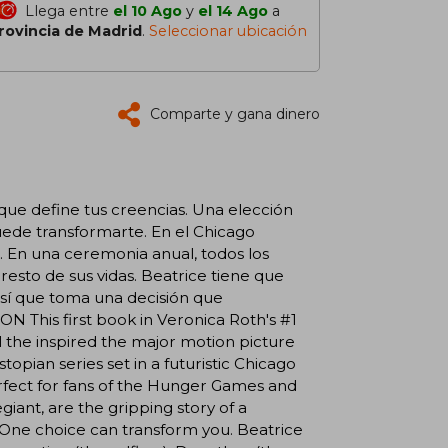
Llega entre
el 10 Ago
y
el 14 Ago
a
rovincia de Madrid
.
Seleccionar ubicación
Comparte y gana dinero
que define tus creencias. Una elección
uede transformarte. En el Chicago
s. En una ceremonia anual, todos los
resto de sus vidas. Beatrice tiene que
 Así que toma una decisión que
N This first book in Veronica Roth's #1
l the inspired the major motion picture
opian series set in a futuristic Chicago
erfect for fans of the Hunger Games and
iant, are the gripping story of a
. One choice can transform you. Beatrice