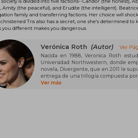
s society is divided into five factions--Candor (the honest), A
, Amity (the peaceful), and Erudite (the intelligent). Beat
tion family and transferring factions. Her choice will sho
christened Tris also has a secret, one she's determined to 
 you different makes you dangerous.
Verónica Roth
(Autor)
Ver Pág
Nacida en 1988, Veronica Roth estudió
Universidad Northwestern, donde empe
novela, Divergente, que en 2011 le supu
entrega de una trilogía compuesta por I
pantalla con gran éxito y se convirtió
Ver más
Ganadora en dos ocasiones del premio
Roth es también autora de Fuimos elegido
la muerte.
Vive en Chicago, Illinois.