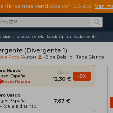
os libros más vendidos con 5% dto
Ver m
endidos
Libros con envío Rápido
Opiniones de clientes
ergente (Divergente 1)
ica Roth
(Autor)
·
B de Bolsillo
· Tapa Blanda
bro Nuevo
12,95 €
-5%
igen: España
12,30 €
Envío Rápido
bro Usado
7,67 €
igen: España
vío:
6 a 8
días háb.