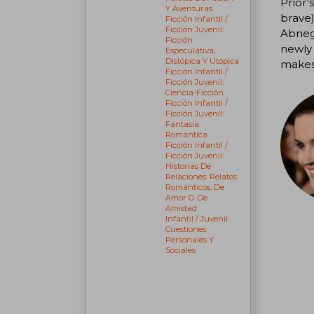
Prior'
Y Aventuras
brave)
Ficción Infantil /
Ficción Juvenil:
Abnega
Ficción
newly 
Especulativa,
Distópica Y Utópica
makes
Ficción Infantil /
Ficción Juvenil:
Ciencia-Ficción
Ficción Infantil /
Ficción Juvenil:
Fantasía
Romántica
Ficción Infantil /
Ficción Juvenil:
Historias De
Relaciones: Relatos
Románticos, De
Amor O De
Amistad
Infantil / Juvenil:
Cuestiones
Personales Y
Sociales