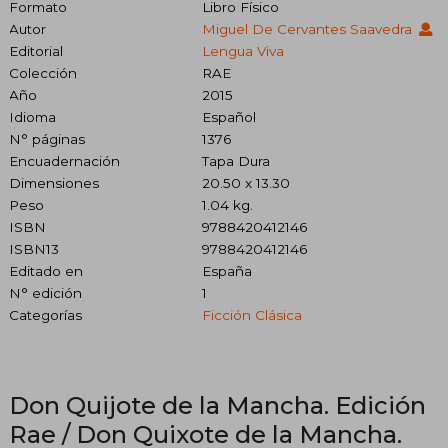
Formato
Libro Físico
Autor
Miguel De Cervantes Saavedra
Editorial
Lengua Viva
Colección
RAE
Año
2015
Idioma
Español
N° páginas
1376
Encuadernación
Tapa Dura
Dimensiones
20.50 x 13.30
Peso
1.04 kg.
ISBN
9788420412146
ISBN13
9788420412146
Editado en
España
N° edición
1
Categorías
Ficción Clásica
Don Quijote de la Mancha. Edición
Rae / Don Quixote de la Mancha.