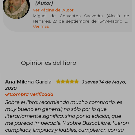
(Autor)
Ver Página del Autor
Miguel de Cervantes Saavedra (Alcalá de
Henares, 29 de septiembre de 1547-Madrid, 22
Ver más
de abril de 1616) fue un novelista, poeta,
dramaturgo y soldado español.
Es ampliamente considerado una de las
máximas figuras de la literatura española. Fue el
autor de El ingenioso hidalgo don Quijote de la
Mancha, novela conocida habitualmente como
El Quijote, que lo llevó a ser mundialmente
Opiniones del libro
conocido y a la cual muchos críticos han
descrito como la primera novela moderna, así
como una de las mejores obras de la literatura
universal, cuya cantidad de ediciones y
Ana Milena García
Jueves 14 de Mayo,
traducciones solo es superada por la Biblia. A
2020
Cervantes se le ha dado el apelativo de
Compra Verificada
«Príncipe de los Ingenios».
Sobre el libro: recomiendo mucho comprarlo, es
muy bueno en general; no sólo por lo que
literariamente significa, sino por la edición, que
me pareció impecable. Y sobre BuscaLibre: fueron
cumplidos, límpidos y loables; cumplieron con su