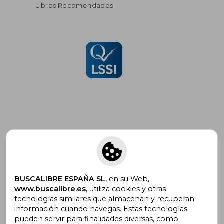
Libros Recomendados
Suscríbete para recibir ofertas y
promociones
BUSCALIBRE ESPAÑA SL
, en su Web,
www.buscalibre.es
, utiliza cookies y otras
tecnologías similares que almacenan y recuperan
¿Necesitas ayuda?
información cuando navegas. Estas tecnologías
pueden servir para finalidades diversas, como