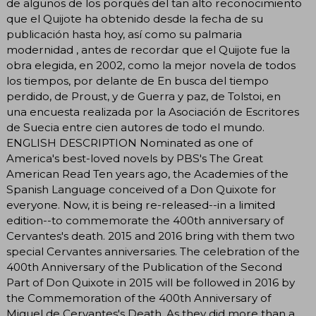
de algunos de los porqués del tan alto reconocimiento
que el Quijote ha obtenido desde la fecha de su
publicación hasta hoy, así como su palmaria
modernidad , antes de recordar que el Quijote fue la
obra elegida, en 2002, como la mejor novela de todos
los tiempos, por delante de En busca del tiempo
perdido, de Proust, y de Guerra y paz, de Tolstoi, en
una encuesta realizada por la Asociación de Escritores
de Suecia entre cien autores de todo el mundo.
ENGLISH DESCRIPTION Nominated as one of
America's best-loved novels by PBS's The Great
American Read Ten years ago, the Academies of the
Spanish Language conceived of a Don Quixote for
everyone. Now, it is being re-released--in a limited
edition--to commemorate the 400th anniversary of
Cervantes's death. 2015 and 2016 bring with them two
special Cervantes anniversaries. The celebration of the
400th Anniversary of the Publication of the Second
Part of Don Quixote in 2015 will be followed in 2016 by
the Commemoration of the 400th Anniversary of
Miguel de Cervantes's Death. As they did more than a