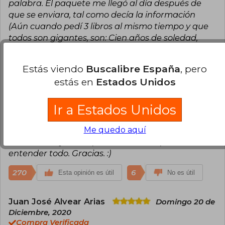
palabra. El paquete me llegó al día después de
que se enviara, tal como decía la información
(Aún cuando pedí 3 libros al mismo tiempo y que
todos son gigantes, son: Cien años de soledad,
Hermanos Karamaov y este de aquí, El Quijote).
Para quien quiera más características sobre este
Estás viendo
Buscalibre España
, pero
libro: mide 12.5 ancho x 20.5 de largo y es bastante
estás en
Estados Unidos
grueso, también pesa bastante. Sus colores,
además, son muy bonitos y la letra, aunque
subjetivamente puede ser pequeña, me parece
Ir a Estados Unidos
que es propicia. Trae ilustraciones. También trae
notas a pie de página para quienes no conozcan
Me quedo aquí
lo suficiente y ahí se pueda informar para
entender todo. Gracias. :)
270
6
Esta opinión es útil
No es útil
Juan José Alvear Arias
Domingo 20 de
Diciembre, 2020
Compra Verificada