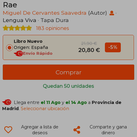
Rae
Miguel De Cervantes Saavedra
(Autor)
·
Lengua Viva
· Tapa Dura
183 opiniones
Libro Nuevo
21,90 €
-5%
Origen: España
20,80 €
Envío Rápido
Comprar
Quedan 50 unidades
Llega entre
el 11 Ago
y
el 14 Ago
a
Provincia de
Madrid
.
Seleccionar ubicación
Agregar a lista de
Comparte y gana
deseos
dinero