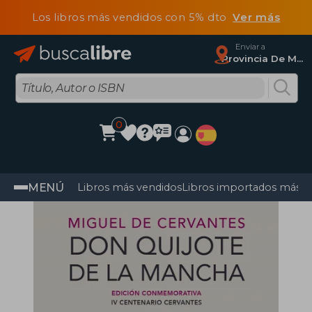
Los libros más vendidos con 5% dto
Ver más
Enviar a
Provincia De Madrid
0
MENÚ
Libros más vendidos
Libros importados más v