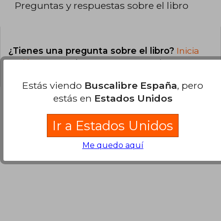
Preguntas y respuestas sobre el libro
¿Tienes una pregunta sobre el libro?
Inicia
sesión
para poder agregar tu propia pregunta.
Estás viendo
Buscalibre España
, pero
estás en
Estados Unidos
Ir a Estados Unidos
Opiniones sobre Buscalibre
Me quedo aquí
Ver más opiniones de clientes