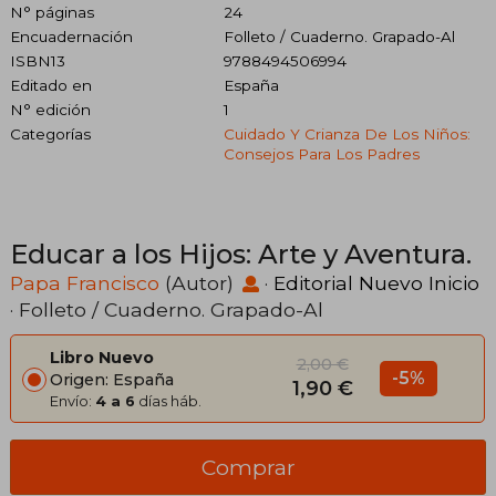
N° páginas
24
Encuadernación
Folleto / Cuaderno. Grapado-Al
ISBN13
9788494506994
Editado en
España
N° edición
1
Categorías
Cuidado Y Crianza De Los Niños:
Consejos Para Los Padres
Educar a los Hijos: Arte y Aventura.
Papa Francisco
(Autor)
·
Editorial Nuevo Inicio
· Folleto / Cuaderno. Grapado-Al
Libro Nuevo
2,00 €
-5%
Origen: España
1,90 €
Envío:
4 a 6
días háb.
Comprar