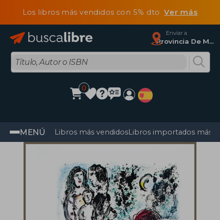
Los libros más vendidos con 5% dto
Ver más
Enviar a
Provincia De Madrid
0
MENÚ
Libros más vendidos
Libros importados más v