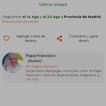
Última Unidad
Llega entre
el 14 Ago
y
el 20 Ago
a
Provincia de Madrid
.
Seleccionar ubicación
Agregar a lista de
Comparte y gana
deseos
dinero
Papa Francisco
(Autor)
Ver Página del Autor
Jorge Mario Bergoglio, conocido como el Papa
Francisco, nació en Buenos Aires, Argentina, en
Ver más
1936. Como líder de la Iglesia Católica, es
reconocido por su enfoque pastoral y su
compromiso con temas de justicia social,
pobreza y ecología. Antes de ser elegido Papa
en 2013, Bergoglio fue arzobispo de Buenos
Aires, donde destacó por su cercanía a los más
desfavorecidos y su estilo de vida austero.