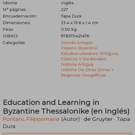
Idioma
Inglés
N° páginas
227
Encuadernación
Tapa Dura
Dimensiones
23.4 x 15.6 x 1.4 cm
Peso
0.50 kg.
ISBN13
9783111421476
Categorías
Mundo Antiguo
Imperio Bizantino
Estudios Literarios: Antiguos,
Clásicos Y Medievales
Historia Antigua
Historia De Otras Zonas Y
Regiones Geográficas
Education and Learning in
Byzantine Thessalonike (en Inglés)
Pontani, Filippomaria
(Autor) ·
de Gruyter
· Tapa
Dura