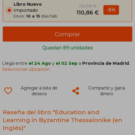
Libro Nuevo
116,70 €
-5%
Importado
110,86 €
Envío:
10 a 15
días háb.
Comprar
Quedan 89 unidades
Llega entre
el 24 Ago
y
el 02 Sep
a
Provincia de Madrid
.
Seleccionar ubicación
Agregar a lista de
Comparte y gana
deseos
dinero
Reseña del libro "Education and
Learning in Byzantine Thessalonike (en
Inglés)"