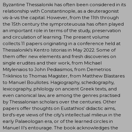
Byzantine Thessaloniki has often been considered in its
relationship with Constantinople, as a deuteragonist
vis-à-vis the capital. However, from the 11th through
the 15th century the symproteuousa has often played
an important role in terms of the study, preservation
and circulation of learning. The present volume
collects 11 papers originating in a conference held at
Thessaloniki's Kentro Istorias in May 2022. Some of
them offer new elements and fresh discoveries on
single erudites and their work, from Michael
Mitylenaios to John Pediasimos, from Demetrios
Triklinios to Thomas Magister, from Matthew Blastares
to Manuel Boullotes. Hagiography, schedography,
lexicography, philology on ancient Greek texts, and
even canonical law, are among the genres practised
by Thessalonian scholars over the centuries. Other
papers offer thoughts on Eustathios' didactic aims,
bird's-eye views of the city's intellectual milieux in the
early Palaeologan era, or of the learned circles in
Manuel II's entourage. The book acknowledges the