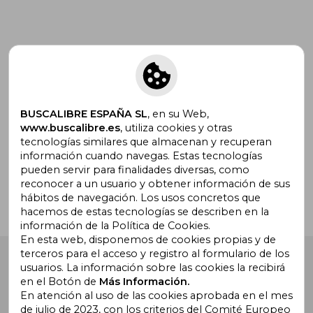
Suscríbete para recibir ofertas y
promociones
BUSCALIBRE ESPAÑA SL
, en su Web,
www.buscalibre.es
, utiliza cookies y otras
tecnologías similares que almacenan y recuperan
¿Necesitas ayuda?
información cuando navegas. Estas tecnologías
pueden servir para finalidades diversas, como
reconocer a un usuario y obtener información de sus
Ir a Centro de Soporte
hábitos de navegación. Los usos concretos que
hacemos de estas tecnologías se describen en la
información de la Política de Cookies.
En esta web, disponemos de cookies propias y de
terceros para el acceso y registro al formulario de los
Buscalibre España
. Calle Energía, 65, Nave 3 (08940),
usuarios. La información sobre las cookies la recibirá
Cornellà de Llobregat, Barcelona. Derechos Reservados.
en el Botón de
Más Información.
En atención al uso de las cookies aprobada en el mes
de julio de 2023, con los criterios del Comité Europeo