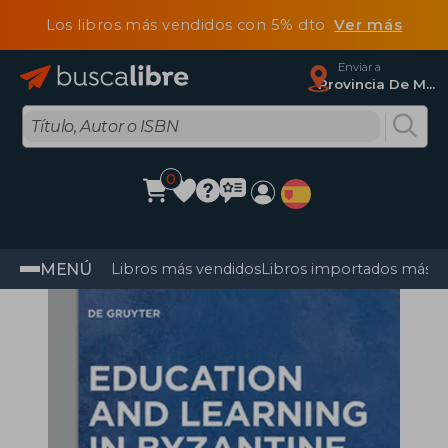
Los libros más vendidos con 5% dto
Ver más
Enviar a
Provincia De Madrid
0
MENÚ
Libros más vendidos
Libros importados más v