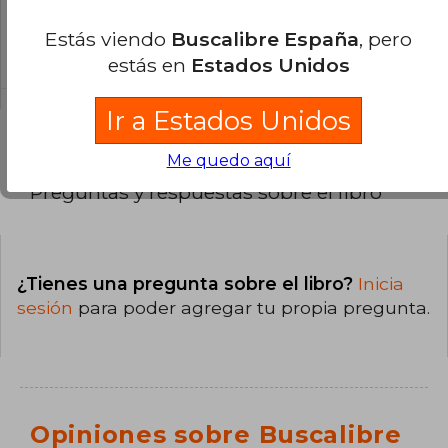
¿Cuál es la encuadernación de este libro?
La encuadernación de esta edición es Tapa
Estás viendo
Buscalibre España
, pero
Dura.
estás en
Estados Unidos
Ir a Estados Unidos
Me quedo aquí
Preguntas y respuestas sobre el libro
¿Tienes una pregunta sobre el libro?
Inicia
sesión
para poder agregar tu propia pregunta.
Opiniones sobre Buscalibre