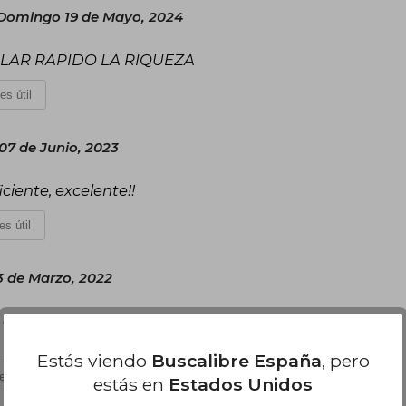
Domingo 19 de Mayo, 2024
LAR RAPIDO LA RIQUEZA
es útil
07 de Junio, 2023
ciente, excelente!!
es útil
3 de Marzo, 2022
en estado me encanto, muchas gracias al equipo
Estás viendo
Buscalibre España
, pero
es útil
estás en
Estados Unidos