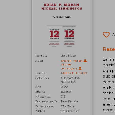
A
Rese
Formato
Libro Físico
La may
Autor
Brian P. Moran
en cic
Michael
Lennington
baja p
Editorial
TALLER DEL ÉXITO
que pi
Colección
AUTOAYUDA
como p
NEGOCIOS
Año
2022
En El
Idioma
Español
fecha 
N° páginas
212
implem
Encuadernación
Tapa Blanda
efecti
Dimensiones
23 x 15 cm
sus au
ISBN13
9789580101161