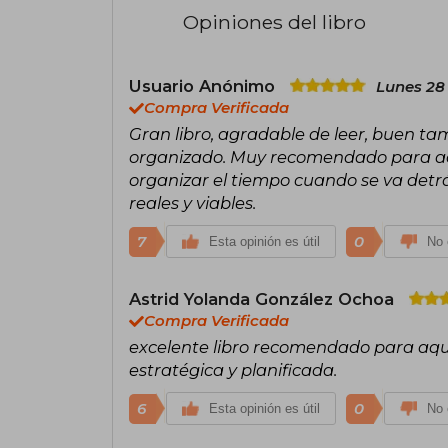
Opiniones del libro
Usuario Anónimo
Lunes 28
Compra Verificada
Gran libro, agradable de leer, buen ta
organizado. Muy recomendado para aq
organizar el tiempo cuando se va det
reales y viables.
7
0
Esta opinión es útil
No 
Astrid Yolanda González Ochoa
Compra Verificada
excelente libro recomendado para aqu
estratégica y planificada.
6
0
Esta opinión es útil
No 