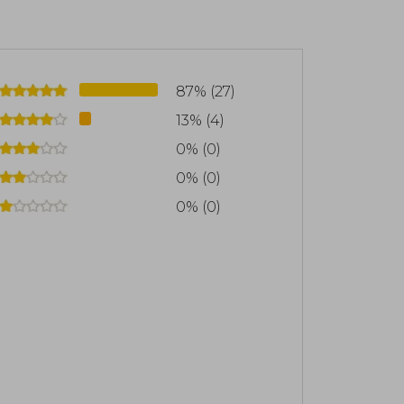
ara escritores y Responsabilidad poco
es de lectores a lograr sus mayores
permanecido inalcanzadas durante años
 conceptos de estos libros, a menudo
87% (27)
13% (4)
0% (0)
0% (0)
0% (0)