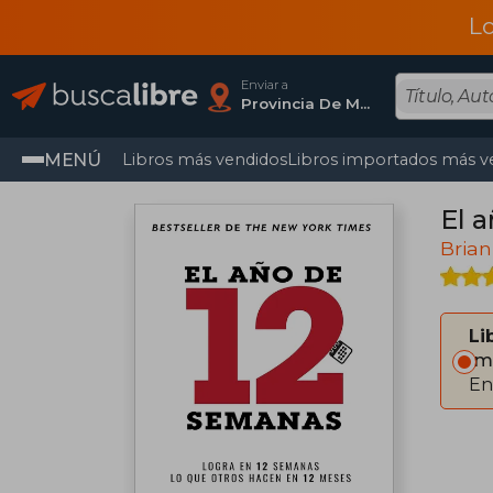
L
Enviar a
Provincia De Madrid
MENÚ
Libros más vendidos
Libros importados más v
El 
Brian
Li
Im
En