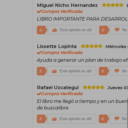
Miguel Nicho Hernandez
Compra Verificada
LIBRO IMPORTANTE PARA DESARROL
4
0
Esta opinión es útil
No 
Lissette Lopinta
Miércoles 
Compra Verificada
Ayuda a generar un plan de trabajo efi
3
0
Esta opinión es útil
No 
Rafael Uzcategui
Jueves 0
Compra Verificada
El libro me llegó a tiempo y en un bu
de buscalibre
3
0
Esta opinión es útil
No 