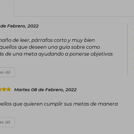
de 12 semanas, El año de 12 semanas p
común, han ayudado a cientos de mil
objetivos. Metas que a veces habían 
se lograron finalmente aplicando los
 de Febrero, 2022
dentro de las primeras 12 semanas.
maño de leer, párrafos corto y muy bien
uellos que deseen una guia sobre como
rás de una meta ayudando a ponerse objetivos
es útil
Martes 08 de Febrero, 2022
ellos que quieren cumplir sus metas de manera
es útil