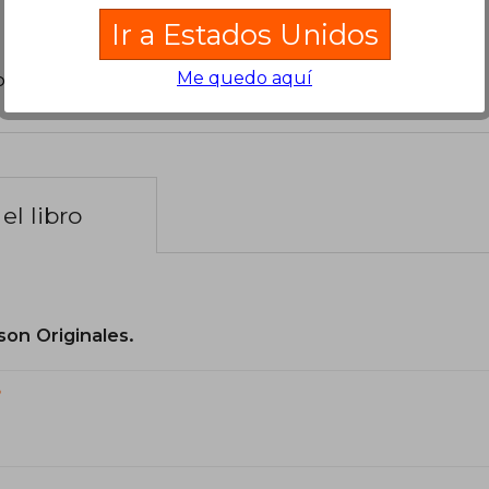
Ir a Estados Unidos
Me quedo aquí
poder agregar tu propia evaluación
.
el libro
son Originales.
?