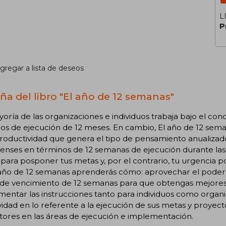
L
P
gregar a lista de deseos
ña del libro "El año de 12 semanas"
oría de las organizaciones e individuos trabaja bajo el con
los de ejecución de 12 meses. En cambio, El año de 12 sema
roductividad que genera el tipo de pensamiento anualizad
enses en términos de 12 semanas de ejecución durante las
ara posponer tus metas y, por el contrario, tu urgencia po
 año de 12 semanas aprenderás cómo: aprovechar el pode
de vencimiento de 12 semanas para que obtengas mejores r
entar las instrucciones tanto para individuos como organi
vidad en lo referente a la ejecución de sus metas y proyectos
tores en las áreas de ejecución e implementación.