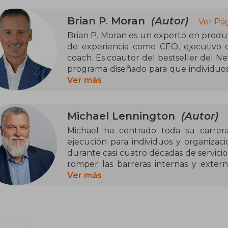
Brian P. Moran
(Autor)
Ver Pá
Brian P. Moran es un experto en produc
de experiencia como CEO, ejecutivo c
coach. Es coautor del bestseller del N
programa diseñado para que individuo
de lo que normalmente logran en 12 m
Ver más
Moran ha trabajado con numerosas 
Allstate, BBVA, Mass Mutual, Medt
Michael Lennington
(Autor)
ayudándolas a mejorar su ejecució
Michael ha centrado toda su carrera
innovador, basado en el concepto de "P
ejecución para individuos y organizaci
durante casi cuatro décadas de servicio
También ofrece conferencias y tall
romper las barreras internas y exter
enfocándose en cómo implementar est
capaces de hacer. Michael ha desar
Ver más
máximo rendimiento personal y organiz
coaching y contenido trabajando con s
este único problema.
Sus cuatro obras publicadas, El año d