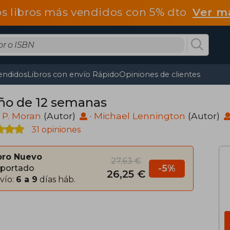
os libros más vendidos con 5% dto
Ver m
endidos
Libros con envío Rápido
Opiniones de clientes
año de 12 semanas
 P. Moran
(Autor)
·
Michael Lennington
(Autor)
31 opiniones
bro Nuevo
27,63 €
-5%
portado
26,25 €
vío:
6 a 9
días háb.