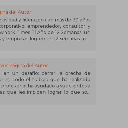
gina del Autor
tividad y liderazgo con más de 30 años
orporativo, emprendedor, consultor y
ew York Times El Año de 12 Semanas, un
s y empresas logren en 12 semanas más
eses.
compañías de renombre, incluyendo
ronic, Merrill Lynch y Papa Johns,
Ver Página del Autor
n y resultados mediante su método
 en un desafío: cerrar la brecha de
eriodización".
ones. Todo el trabajo que ha realizado
 profesional ha ayudado a sus clientes a
eres motivacionales y de liderazgo,
nas que les impiden lograr lo que son
rategias efectivas para alcanzar el
rollado herramientas, capacitación,
acional.
us clientes, enfocándose únicamente en
e 12 semanas, La guía de campo del año