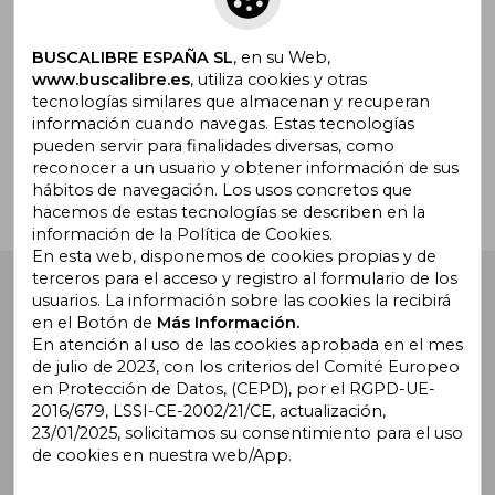
promociones
BUSCALIBRE ESPAÑA SL
, en su Web,
www.buscalibre.es
, utiliza cookies y otras
tecnologías similares que almacenan y recuperan
¿Necesitas ayuda?
información cuando navegas. Estas tecnologías
pueden servir para finalidades diversas, como
reconocer a un usuario y obtener información de sus
Ir a Centro de Soporte
hábitos de navegación. Los usos concretos que
hacemos de estas tecnologías se describen en la
información de la Política de Cookies.
En esta web, disponemos de cookies propias y de
terceros para el acceso y registro al formulario de los
Buscalibre España
. Calle Energía, 65, Nave 3 (08940),
usuarios. La información sobre las cookies la recibirá
Cornellà de Llobregat, Barcelona. Derechos Reservados.
en el Botón de
Más Información.
En atención al uso de las cookies aprobada en el mes
de julio de 2023, con los criterios del Comité Europeo
en Protección de Datos, (CEPD), por el RGPD-UE-
2016/679, LSSI-CE-2002/21/CE, actualización,
23/01/2025, solicitamos su consentimiento para el uso
de cookies en nuestra web/App.
Buscalibre Argentina
|
Buscalibre Chile
|
Buscalibre
Colombia
|
Buscalibre Ecuador
|
Buscalibre España
|