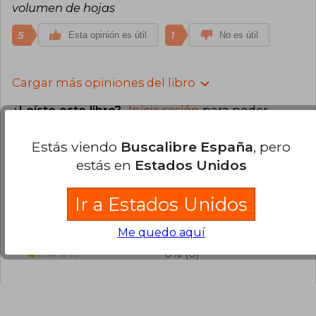
volumen de hojas
5
1
Esta opinión es útil
No es útil
Cargar más opiniones del libro
¿Leíste este libro?
Inicia sesión
para poder
agregar tu propia evaluación
.
Estás viendo
Buscalibre España
, pero
estás en
Estados Unidos
94% (33)
6% (2)
Ir a Estados Unidos
0% (0)
0% (0)
Me quedo aquí
0% (0)