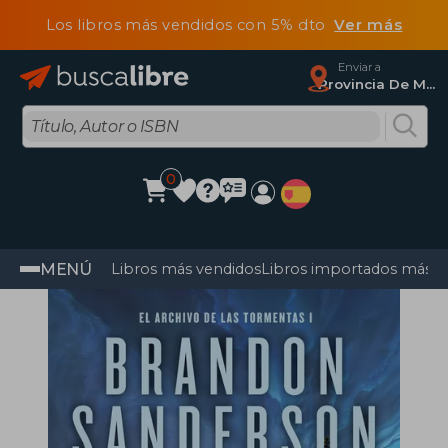
Los libros más vendidos con 5% dto
Ver más
Enviar a
Provincia De Madrid
0
MENÚ
Libros más vendidos
Libros importados más v