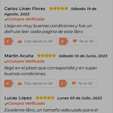
más exitosa de la historia, con 185.341 donantes
que prometieron 41'754.153 dólares.
Carlos Linan Flores
Sábado 19 de
Agosto, 2023
Nacido en Nebraska,​ es miembro de la Iglesia
Compra Verificada
de Jesucristo de los Santos de los Últimos Días
(mormón) y actualmente reside en Provo (Utah),
Llego en muy buenas condiciones y fue un
con su esposa Emily con la que contrajo
disfrute leer cada pagina de este libro
matrimonio el 7 de julio de 2006.​ Obtuvo un
máster en Literatura Creativa en 2005 en la
5
0
Esta opinión es útil
No es útil
Brigham Young University,​ donde fue
compañero de habitación del campeón de
Jeopardy! Ken Jennings.​ Ha sido nominado dos
Martín Acuña
Sábado 10 de Junio, 2023
veces para el Premio John W. Campbell.
Compra Verificada
llegó en el plazo que correspondía y en super
buenas condiciones.
6
1
Esta opinión es útil
No es útil
Lucas López
Lunes 03 de Julio, 2023
Compra Verificada
Excelente libro, un tamaño adecuado para el