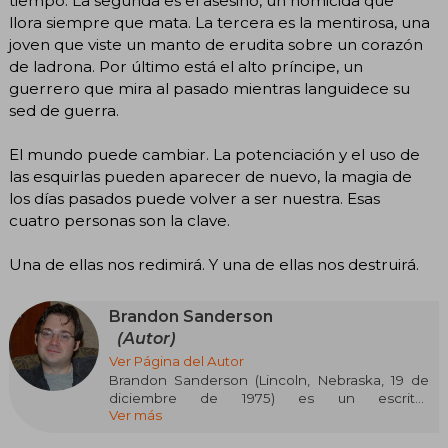
tiempo. La segunda es el asesino, un homicida que
llora siempre que mata. La tercera es la mentirosa, una
joven que viste un manto de erudita sobre un corazón
de ladrona. Por último está el alto príncipe, un
guerrero que mira al pasado mientras languidece su
sed de guerra.
El mundo puede cambiar. La potenciación y el uso de
las esquirlas pueden aparecer de nuevo, la magia de
los días pasados puede volver a ser nuestra. Esas
cuatro personas son la clave.
Una de ellas nos redimirá. Y una de ellas nos destruirá.
Brandon Sanderson
(Autor)
Ver Página del Autor
Brandon Sanderson (Lincoln, Nebraska, 19 de
diciembre de 1975) es un escritor
Ver más
estadounidense de literatura fantástica y ciencia
ficción. Es conocido sobre todo por el universo