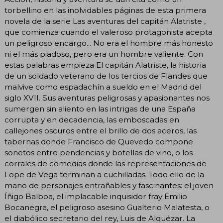
torbellino en las inolvidables páginas de esta primera
novela de la serie Las aventuras del capitán Alatriste ,
que comienza cuando el valeroso protagonista acepta
un peligroso encargo... No era el hombre más honesto
ni el más piadoso, pero era un hombre valiente. Con
estas palabras empieza El capitán Alatriste, la historia
de un soldado veterano de los tercios de Flandes que
malvive como espadachín a sueldo en el Madrid del
siglo XVII. Sus aventuras peligrosas y apasionantes nos
sumergen sin aliento en las intrigas de una España
corrupta y en decadencia, las emboscadas en
callejones oscuros entre el brillo de dos aceros, las
tabernas donde Francisco de Quevedo compone
sonetos entre pendencias y botellas de vino, o los
corrales de comedias donde las representaciones de
Lope de Vega terminan a cuchilladas. Todo ello de la
mano de personajes entrañables y fascinantes: el joven
Íñigo Balboa, el implacable inquisidor fray Emilio
Bocanegra, el peligroso asesino Gualterio Malatesta, o
el diabólico secretario del rey, Luis de Alquézar. La