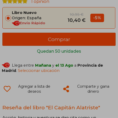
1 opinión
Libro Nuevo
10,95 €
-5%
Origen: España
10,40 €
Envío Rápido
Comprar
Quedan 50 unidades
Llega entre
Mañana
y
el 13 Ago
a
Provincia de
Madrid
.
Seleccionar ubicación
Agregar a lista de
Comparte y gana
deseos
dinero
Reseña del libro "El Capitán Alatriste"
Acción, historia y aventura se dan cita como un