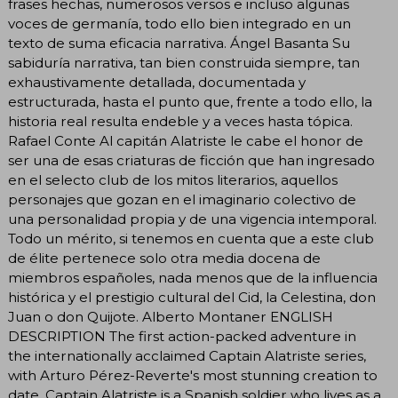
frases hechas, numerosos versos e incluso algunas
voces de germanía, todo ello bien integrado en un
texto de suma eficacia narrativa. Ángel Basanta Su
sabiduría narrativa, tan bien construida siempre, tan
exhaustivamente detallada, documentada y
estructurada, hasta el punto que, frente a todo ello, la
historia real resulta endeble y a veces hasta tópica.
Rafael Conte Al capitán Alatriste le cabe el honor de
ser una de esas criaturas de ficción que han ingresado
en el selecto club de los mitos literarios, aquellos
personajes que gozan en el imaginario colectivo de
una personalidad propia y de una vigencia intemporal.
Todo un mérito, si tenemos en cuenta que a este club
de élite pertenece solo otra media docena de
miembros españoles, nada menos que de la influencia
histórica y el prestigio cultural del Cid, la Celestina, don
Juan o don Quijote. Alberto Montaner ENGLISH
DESCRIPTION The first action-packed adventure in
the internationally acclaimed Captain Alatriste series,
with Arturo Pérez-Reverte's most stunning creation to
date. Captain Alatriste is a Spanish soldier who lives as a