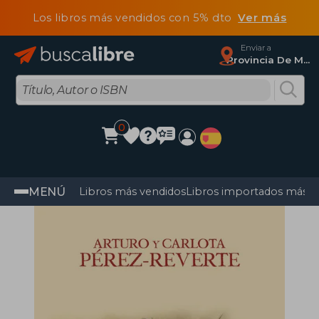
Los libros más vendidos con 5% dto
Ver más
Enviar a
Provincia De Madrid
0
MENÚ
Libros más vendidos
Libros importados más v