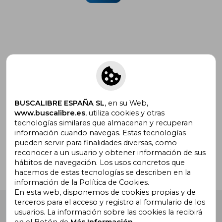
Suscríbete para recibir ofertas y
promociones
BUSCALIBRE ESPAÑA SL
, en su Web,
www.buscalibre.es
, utiliza cookies y otras
tecnologías similares que almacenan y recuperan
¿Necesitas ayuda?
información cuando navegas. Estas tecnologías
pueden servir para finalidades diversas, como
reconocer a un usuario y obtener información de sus
Ir a Centro de Soporte
hábitos de navegación. Los usos concretos que
hacemos de estas tecnologías se describen en la
información de la Política de Cookies.
En esta web, disponemos de cookies propias y de
terceros para el acceso y registro al formulario de los
Buscalibre España
. Calle Energía, 65, Nave 3 (08940),
usuarios. La información sobre las cookies la recibirá
Cornellà de Llobregat, Barcelona. Derechos Reservados.
en el Botón de
Más Información.