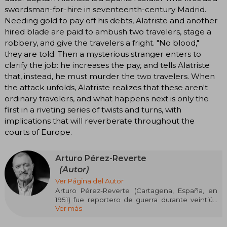
swordsman-for-hire in seventeenth-century Madrid.
Needing gold to pay off his debts, Alatriste and another
hired blade are paid to ambush two travelers, stage a
robbery, and give the travelers a fright. "No blood,"
they are told. Then a mysterious stranger enters to
clarify the job: he increases the pay, and tells Alatriste
that, instead, he must murder the two travelers. When
the attack unfolds, Alatriste realizes that these aren't
ordinary travelers, and what happens next is only the
first in a riveting series of twists and turns, with
implications that will reverberate throughout the
courts of Europe.
Arturo Pérez-Reverte
(Autor)
Ver Página del Autor
Arturo Pérez-Reverte (Cartagena, España, en
1951) fue reportero de guerra durante veintiún
Ver más
años y cubrió dieciocho conflictos armados
para los diarios y la televisión, también es