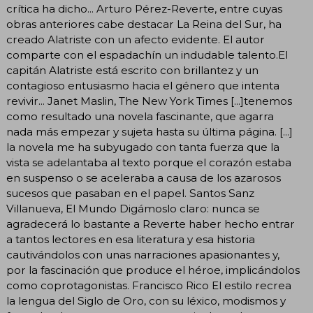
crítica ha dicho... Arturo Pérez-Reverte, entre cuyas
obras anteriores cabe destacar La Reina del Sur, ha
creado Alatriste con un afecto evidente. El autor
comparte con el espadachín un indudable talento.El
capitán Alatriste está escrito con brillantez y un
contagioso entusiasmo hacia el género que intenta
revivir... Janet Maslin, The New York Times [...]tenemos
como resultado una novela fascinante, que agarra
nada más empezar y sujeta hasta su última página. [...]
la novela me ha subyugado con tanta fuerza que la
vista se adelantaba al texto porque el corazón estaba
en suspenso o se aceleraba a causa de los azarosos
sucesos que pasaban en el papel. Santos Sanz
Villanueva, El Mundo Digámoslo claro: nunca se
agradecerá lo bastante a Reverte haber hecho entrar
a tantos lectores en esa literatura y esa historia
cautivándolos con unas narraciones apasionantes y,
por la fascinación que produce el héroe, implicándolos
como coprotagonistas. Francisco Rico El estilo recrea
la lengua del Siglo de Oro, con su léxico, modismos y