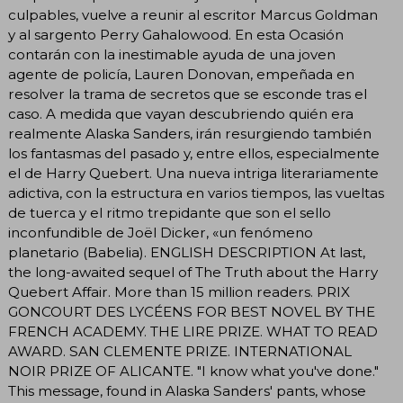
culpables, vuelve a reunir al escritor Marcus Goldman
y al sargento Perry Gahalowood. En esta Ocasión
contarán con la inestimable ayuda de una joven
agente de policía, Lauren Donovan, empeñada en
resolver la trama de secretos que se esconde tras el
caso. A medida que vayan descubriendo quién era
realmente Alaska Sanders, irán resurgiendo también
los fantasmas del pasado y, entre ellos, especialmente
el de Harry Quebert. Una nueva intriga literariamente
adictiva, con la estructura en varios tiempos, las vueltas
de tuerca y el ritmo trepidante que son el sello
inconfundible de Joël Dicker, «un fenómeno
planetario (Babelia). ENGLISH DESCRIPTION At last,
the long-awaited sequel of The Truth about the Harry
Quebert Affair. More than 15 million readers. PRIX
GONCOURT DES LYCÉENS FOR BEST NOVEL BY THE
FRENCH ACADEMY. THE LIRE PRIZE. WHAT TO READ
AWARD. SAN CLEMENTE PRIZE. INTERNATIONAL
NOIR PRIZE OF ALICANTE. "I know what you've done."
This message, found in Alaska Sanders' pants, whose