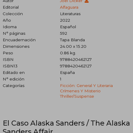
Autor
Joël Dicker
Editorial
Alfaguara
Colección
Literaturas
Año
2022
Idioma
Español
N° páginas
592
Encuadernación
Tapa Blanda
Dimensiones
24.00 x 15.20
Peso
0.86 kg.
ISBN
9788420462127
ISBN13
9788420462127
Editado en
España
N° edición
1
Categorías
Ficción: General Y Literaria
Crímenes Y Misterio
Thriller/suspense
El Caso Alaska Sanders / The Alaska
Sanders Affair