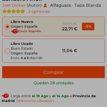
Joël Dicker
(Autor)
·
Alfaguara
· Tapa Blanda
2 opiniones
Libro Nuevo
23,90 €
-5%
Origen: España
22,71 €
Envío Rápido
Libro Usado
Buen Estado
11,04 €
Origen: España
Envío:
4 a 5
días háb.
Comprar
Quedan 28 unidades
Llega entre
el 10 Ago
y
el 14 Ago
a
Provincia de
Madrid
.
Seleccionar ubicación