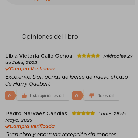
Quebert" (2012), un fenómeno editorial
traducido a más de 30 idiomas que lo consolidó
como maestro del thriller literario. Formado en
Derecho en la Universidad de Ginebra tras
estudiar Dramaturgia en París, Dicker debutó
con "Los últimos días de nuestros padres" (2010),
Opiniones del libro
pero fue el Premio Goncourt des Lycéens y el
Gran Premio de la Academia Francesa por
"Harry Quebert" lo que lo catapultó al éxito. Su
narrativa se caracteriza por giros ingeniosos,
Libia Victoria Gallo Ochoa
Miércoles 27
estructuras complejas y la creación de
de Julio, 2022
suspense adictivo.
Compra Verificada
Excelente. Dan ganas de leerse de nuevo el caso
de Harry Quebert
0
0
Esta opinión es útil
No es útil
Pedro Narvaez Candias
Lunes 26 de
Mayo, 2025
Compra Verificada
Gran obra y oportuna recepción sin reparos