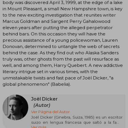
body was discovered April 3, 1999, at the edge of a lake
in Mount Pleasant, a small New Hampshire town, is key
to the new exciting investigation that reunites writer
Marcus Goldman and Sargent Perry Gahalowood
eleven years after putting the alleged perpetrator
behind bars. On this occasion they will have the
precious assistance of a young policewoman, Lauren
Donovan, determined to untangle the web of secrets
behind the case. As they find out who Alaska Sanders
truly was, other ghosts from the past will resurface as
well, and among them, Harry Quebert. A new addictive
literary intrigue set in various times, with the
unmistakable twists and fast pace of Joël Dicker, "a
global phenomenon" (Babelia).
Joël Dicker
(Autor)
Ver Página del Autor
Joël Dicker (Ginebra, Suiza, 1985) es un escritor
suizo en lengua francesa que saltó a la fama
Ver más
internacional con "La verdad sobre el caso Harry