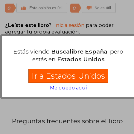
0
0
Esta opinión es útil
No es útil
¿Leíste este libro?
Inicia sesión
para poder
agregar tu propia evaluación
.
100% (2)
Estás viendo
Buscalibre España
, pero
0% (0)
estás en
Estados Unidos
0% (0)
Ir a Estados Unidos
0% (0)
0% (0)
Me quedo aquí
Preguntas frecuentes sobre el libro