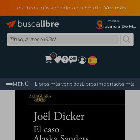
Los libros más vendidos con 5% dto
Ver más
Enviar a
Provincia De Madrid
0
MENÚ
Libros más vendidos
Libros importados más v