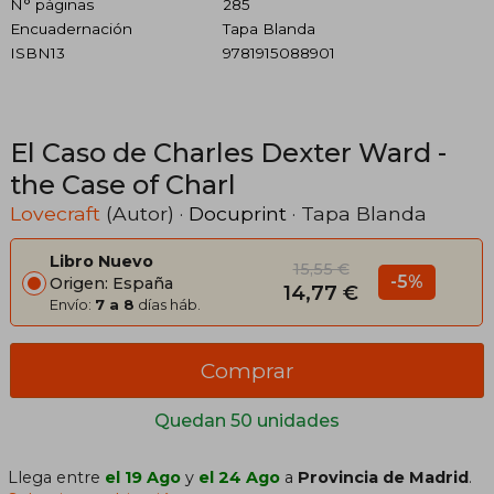
N° páginas
285
Encuadernación
Tapa Blanda
ISBN13
9781915088901
El Caso de Charles Dexter Ward -
the Case of Charl
Lovecraft
(Autor) ·
Docuprint
· Tapa Blanda
Libro Nuevo
15,55 €
-5%
Origen: España
14,77 €
Envío:
7 a 8
días háb.
Comprar
Quedan 50 unidades
Llega entre
el 19 Ago
y
el 24 Ago
a
Provincia de Madrid
.