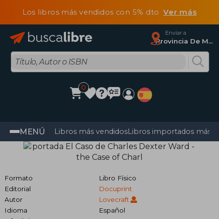
Los libros más vendidos con 5% dto
Ver más
Enviar a
Provincia De Madrid
0
MENÚ
Libros más vendidos
Libros importados más v
Formato
Libro Físico
Editorial
Docuprint
Autor
Lovecraft
Idioma
Español