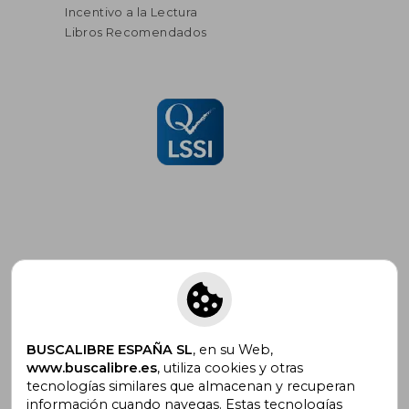
Incentivo a la Lectura
Libros Recomendados
Suscríbete para recibir ofertas y
promociones
BUSCALIBRE ESPAÑA SL
, en su Web,
www.buscalibre.es
, utiliza cookies y otras
tecnologías similares que almacenan y recuperan
¿Necesitas ayuda?
información cuando navegas. Estas tecnologías