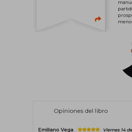
manual
partid
prospe
menos 
Opiniones del libro
Emiliano Vega
Viernes 14 d