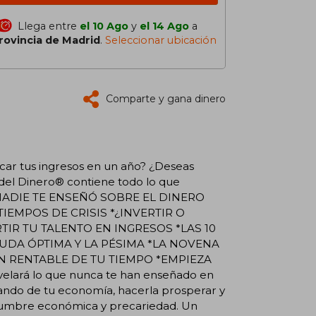
Llega entre
el 10 Ago
y
el 14 Ago
a
rovincia de Madrid
.
Seleccionar ubicación
Comparte y gana dinero
icar tus ingresos en un año? ¿Deseas
del Dinero® contiene todo lo que
 QUE NADIE TE ENSEÑÓ SOBRE EL DINERO
IEMPOS DE CRISIS *¿INVERTIR O
IR TU TALENTO EN INGRESOS *LAS 10
DA ÓPTIMA Y LA PÉSIMA *LA NOVENA
N RENTABLE DE TU TIEMPO *EMPIEZA
lará lo que nunca te han enseñado en
 mando de tu economía, hacerla prosperar y
idumbre económica y precariedad. Un