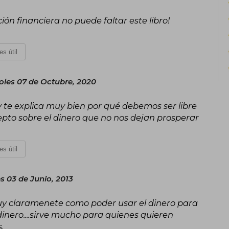
Es autor de 43 libros, casi todos en
traducidos al inglés.
ón financiera no puede faltar este libro!
es útil
oles 07 de Octubre, 2020
 y te explica muy bien por qué debemos ser libre
pto sobre el dinero que no nos dejan prosperar
es útil
s 03 de Junio, 2013
uy claramenete como poder usar el dinero para
dinero....sirve mucho para quienes quieren
.