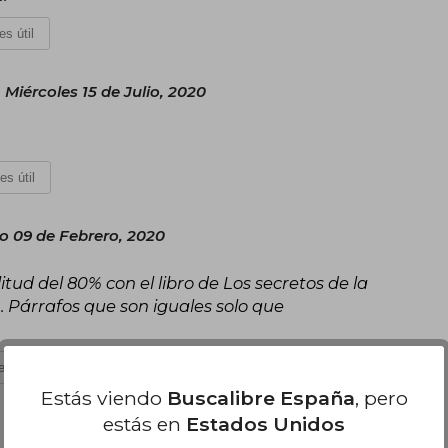
es útil
Miércoles 15 de Julio, 2020
es útil
 09 de Febrero, 2020
litud del 80% con el libro de Los secretos de la
.. Párrafos que son iguales solo que
s útil
Estás viendo
Buscalibre España
, pero
estás en
Estados Unidos