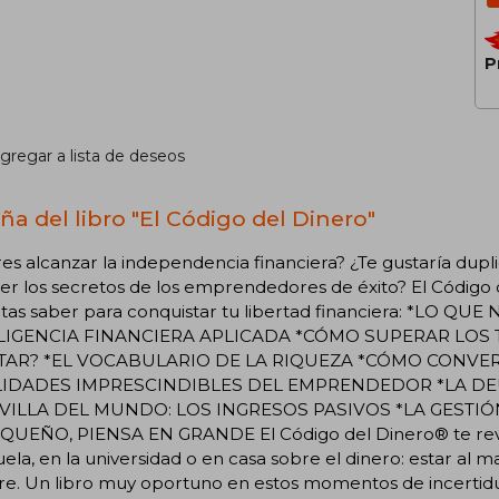
P
gregar a lista de deseos
ña del libro "El Código del Dinero"
es alcanzar la independencia financiera? ¿Te gustaría dupl
r los secretos de los emprendedores de éxito? El Código 
itas saber para conquistar tu libertad financiera: *LO
LIGENCIA FINANCIERA APLICADA *CÓMO SUPERAR LOS T
AR? *EL VOCABULARIO DE LA RIQUEZA *CÓMO CONVERT
LIDADES IMPRESCINDIBLES DEL EMPRENDEDOR *LA DEU
ILLA DEL MUNDO: LOS INGRESOS PASIVOS *LA GESTIÓ
QUEÑO, PIENSA EN GRANDE El Código del Dinero® te reve
uela, en la universidad o en casa sobre el dinero: estar al
ibre. Un libro muy oportuno en estos momentos de incert