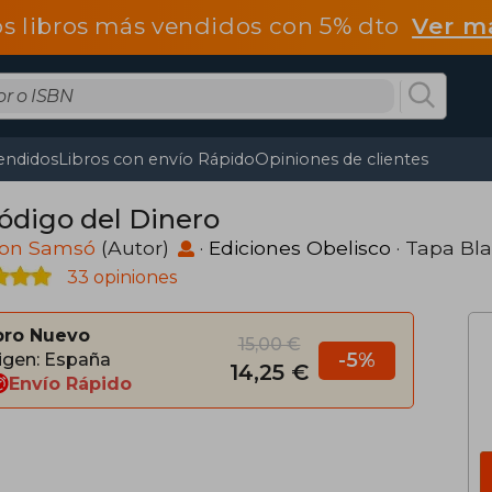
os libros más vendidos con 5% dto
Ver m
endidos
Libros con envío Rápido
Opiniones de clientes
Código del Dinero
on Samsó
(Autor)
·
Ediciones Obelisco
· Tapa Bl
33 opiniones
bro Nuevo
15,00 €
-5%
igen: España
14,25 €
Envío Rápido