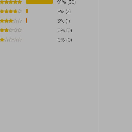
 versión audiolibro y ebook, algunos
91% (30)
6% (2)
3% (1)
0% (0)
0% (0)