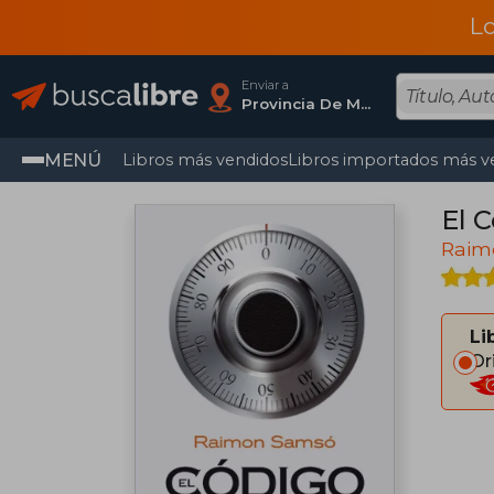
L
Enviar a
Provincia De Madrid
MENÚ
Libros más vendidos
Libros importados más v
El 
Raim
Li
Or