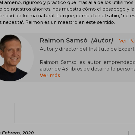
 ameno, riguroso y práctico que más allá de los utilísimos
o de nuestros ahorros, nos muestra cómo el desapego y la
ridad de forma natural. Porque, como dice el sabio, "no es
necesita". Raimon es un maestro en este sentido.
Raimon Samsó
(Autor)
Ver Pá
Autor y director del Instituto de Expert
Raimon Samsó es autor emprendedor.
autor de 43 libros de desarrollo persona
Ver más
Trabajó en 3 multinacionales y 3 bancos 
del empleo que ya no cuadraba con su
nueva profesión como: autor y conferen
Hoy es reconocido como el autor de r
desean crear proyectos con conciencia. 
sobre éxito profesional y financiero, y d
e Febrero, 2020