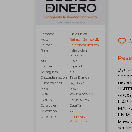
Formato
Libro Físico
Autor
Raimon Samsó
A
Editorial
Ediciones Obelisco
Tema
exito y vida
personal
Rese
Año
2024
Idioma
Español
¿Quier
N° páginas
320
conoce
Encuadernación
Tapa Blanda
neces
Dimensiones
14,5 X22,5
*INTE
Peso
0.36 kg.
ISBN
9788497775762
APOST
ISBN13
9788497775762
HABI
Editado en
España
MARAV
N° edición
27
EN PE
Categorías
Finanzas
la esc
Personales
ser l