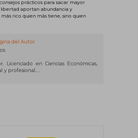
 consejos prácticos para sacar mayor
 libertad aportan abundancia y
 más rico quien más tiene, sino quien
gina del Autor
os.
 Licenciado en Ciencias Económicas,
l y profesional.
por 15 años. En un giro de 180º, dimitió
s valores y empezó desde cero en una
ciante internacional.
eferencia para los emprendedores que
Escribe libros y organiza cursos on line
esarrollo personal.