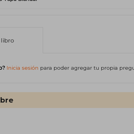
libro
o?
Inicia sesión
para poder agregar tu propia preg
ibre