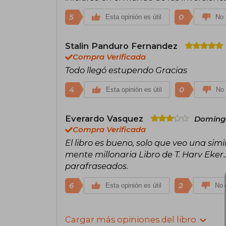
5
0
Esta opinión es útil
No 
Stalin Panduro Fernandez
Compra Verificada
Todo llegó estupendo Gracias
4
0
Esta opinión es útil
No 
Everardo Vasquez
Domingo
Compra Verificada
El libro es bueno, solo que veo una simi
mente millonaria Libro de T. Harv Eker.
parafraseados.
6
2
Esta opinión es útil
No e
Cargar más opiniones del libro