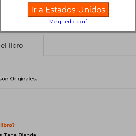
poder agregar tu propia evaluación
.
Ir a Estados Unidos
Me quedo aquí
el libro
son Originales.
?
libro?
s Tapa Blanda.