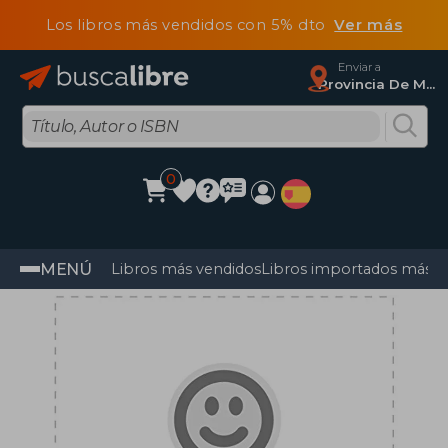
Los libros más vendidos con 5% dto
Ver más
Enviar a
Provincia De Madrid
0
MENÚ
Libros más vendidos
Libros importados más v