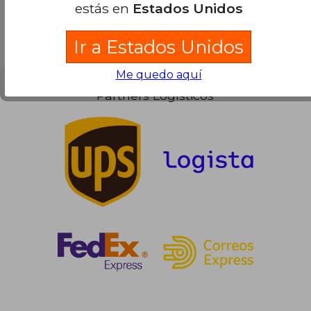
estás en
Estados Unidos
Ir a Estados Unidos
Me quedo aquí
Partners Logísticos