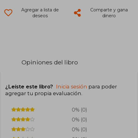
Agregar a lista de
Comparte y gana
deseos
dinero
Opiniones del libro
¿Leíste este libro?
Inicia sesión
para poder
agregar tu propia evaluación
.
0% (0)
0% (0)
0% (0)