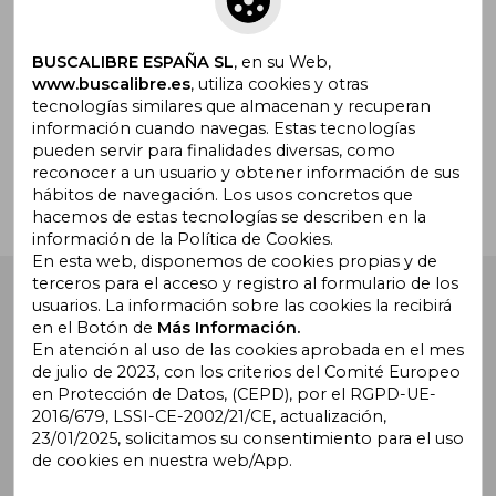
promociones
BUSCALIBRE ESPAÑA SL
, en su Web,
www.buscalibre.es
, utiliza cookies y otras
tecnologías similares que almacenan y recuperan
¿Necesitas ayuda?
información cuando navegas. Estas tecnologías
pueden servir para finalidades diversas, como
reconocer a un usuario y obtener información de sus
Ir a Centro de Soporte
hábitos de navegación. Los usos concretos que
hacemos de estas tecnologías se describen en la
información de la Política de Cookies.
En esta web, disponemos de cookies propias y de
terceros para el acceso y registro al formulario de los
Buscalibre España
. Calle Energía, 65, Nave 3 (08940),
usuarios. La información sobre las cookies la recibirá
Cornellà de Llobregat, Barcelona. Derechos Reservados.
en el Botón de
Más Información.
En atención al uso de las cookies aprobada en el mes
de julio de 2023, con los criterios del Comité Europeo
en Protección de Datos, (CEPD), por el RGPD-UE-
2016/679, LSSI-CE-2002/21/CE, actualización,
23/01/2025, solicitamos su consentimiento para el uso
de cookies en nuestra web/App.
Buscalibre Argentina
|
Buscalibre Chile
|
Buscalibre
Colombia
|
Buscalibre Ecuador
|
Buscalibre España
|