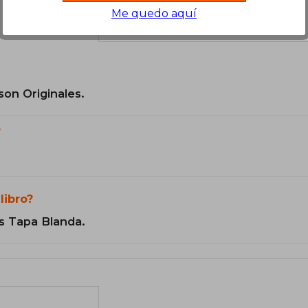
Me quedo aquí
el libro
son Originales.
?
libro?
s Tapa Blanda.