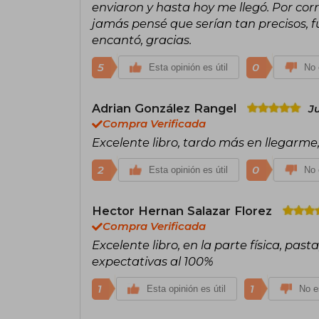
enviaron y hasta hoy me llegó. Por cor
jamás pensé que serían tan precisos, 
encantó, gracias.
5
0
Esta opinión es útil
No 
Adrian González Rangel
J
Compra Verificada
Excelente libro, tardo más en llegarme
2
0
Esta opinión es útil
No 
Hector Hernan Salazar Florez
Compra Verificada
Excelente libro, en la parte física, pas
expectativas al 100%
1
1
Esta opinión es útil
No es