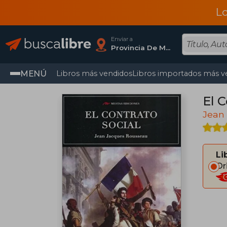
L
Enviar a
Provincia De Madrid
MENÚ
Libros más vendidos
Libros importados más v
El C
Jean
Li
Or