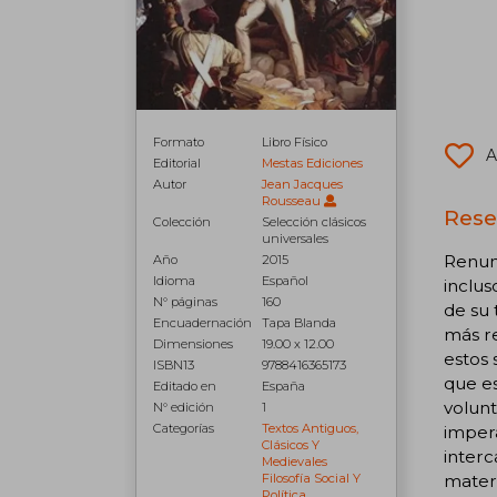
Formato
Libro Físico
A
Editorial
Mestas Ediciones
Autor
Jean Jacques
Rousseau
Rese
Colección
Selección clásicos
universales
Renunc
Año
2015
Idioma
Español
inclus
N° páginas
160
de su 
Encuadernación
Tapa Blanda
más re
Dimensiones
19.00 x 12.00
estos 
ISBN13
9788416365173
que es
Editado en
España
volunt
N° edición
1
Categorías
Textos Antiguos,
impera
Clásicos Y
interc
Medievales
Filosofía Social Y
materi
Política