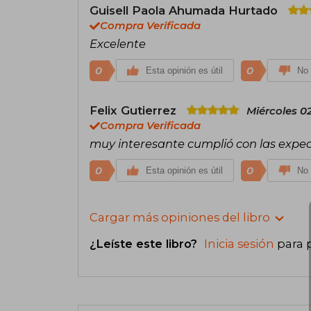
Guisell Paola Ahumada Hurtado
Compra Verificada
Excelente
0
0
Esta opinión es útil
No 
Felix Gutierrez
Miércoles 0
Compra Verificada
muy interesante cumplió con las expec
0
0
Esta opinión es útil
No 
Cargar más opiniones del libro
¿Leíste este libro?
Inicia sesión
para 