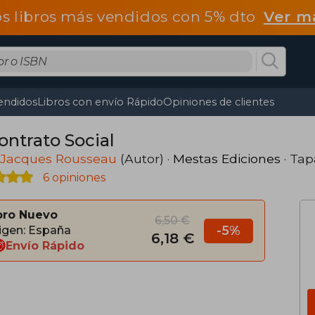
os libros más vendidos con 5% dto
Ver m
endidos
Libros con envío Rápido
Opiniones de clientes
ontrato Social
 Jacques Rousseau
(Autor) ·
Mestas Ediciones
· Tap
6 opiniones
bro Nuevo
6,50 €
-5%
igen: España
6,18 €
Envío Rápido