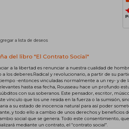
P
gregar a lista de deseos
ña del libro "El Contrato Social"
iar a la libertad es renunciar a nuestra cualidad de homb
o a los deberes.Radical y revolucionario, a partir de su part
tiempo -entonces vinculadas normalmente a un rey- y de la h
levantes hasta esa fecha, Rousseau hace un profundo estu
súbditos con sus soberanos. Este pensador, escritor, músico,
te vínculo que los une resida en la fuerza o la sumisión, 
aria a su estado de inocencia natural para así poder somet
nte, y todo ello a cambio de unos derechos y beneficios d
ambio social que se genera. Todo este consentimiento, que
alizará mediante un contrato, el “contrato social”.