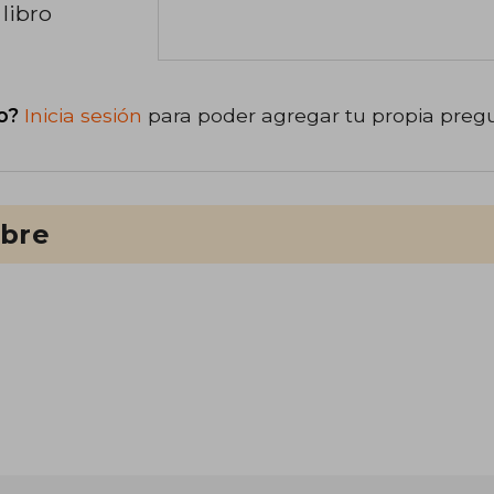
libro
o?
Inicia sesión
para poder agregar tu propia preg
ibre