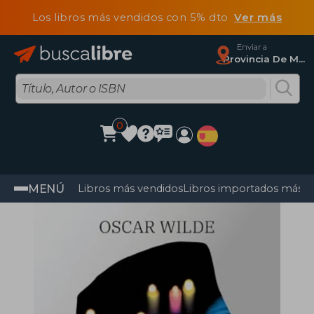
Los libros más vendidos con 5% dto
Ver más
Enviar a
Provincia De Madrid
0
MENÚ
Libros más vendidos
Libros importados más v