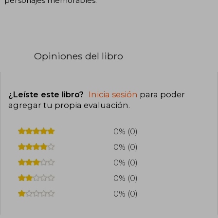
personajes memorables.
Opiniones del libro
¿Leíste este libro?
Inicia sesión
para poder
agregar tu propia evaluación
.
0% (0)
0% (0)
0% (0)
0% (0)
0% (0)