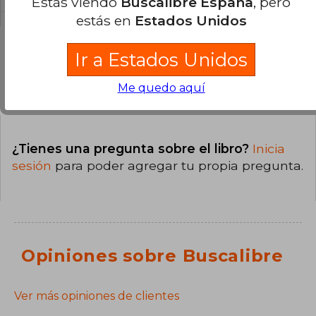
Estás viendo
Buscalibre España
, pero
estás en
Estados Unidos
Ir a Estados Unidos
Preguntas y respuestas sobre el libro
Me quedo aquí
¿Tienes una pregunta sobre el libro?
Inicia
sesión
para poder agregar tu propia pregunta.
Opiniones sobre Buscalibre
Ver más opiniones de clientes