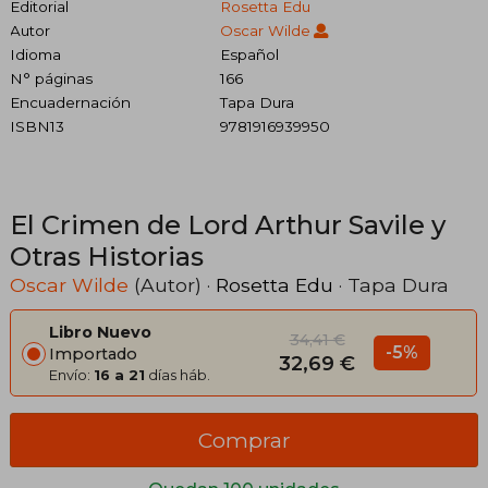
Editorial
Rosetta Edu
Autor
Oscar Wilde
Idioma
Español
N° páginas
166
Encuadernación
Tapa Dura
ISBN13
9781916939950
El Crimen de Lord Arthur Savile y
Otras Historias
Oscar Wilde
(Autor) ·
Rosetta Edu
· Tapa Dura
Libro Nuevo
34,41 €
-5%
Importado
32,69 €
Envío:
16 a 21
días háb.
Comprar