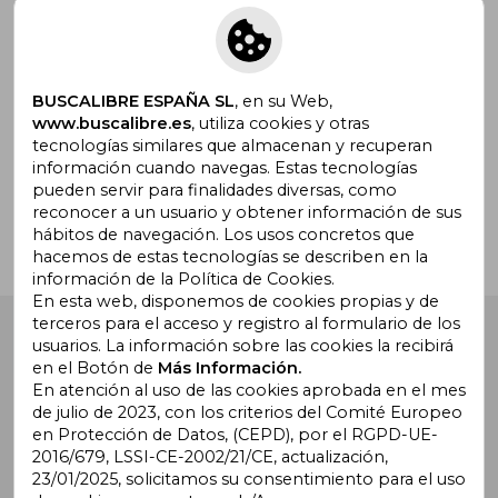
Suscríbete para recibir ofertas y
promociones
BUSCALIBRE ESPAÑA SL
, en su Web,
www.buscalibre.es
, utiliza cookies y otras
tecnologías similares que almacenan y recuperan
¿Necesitas ayuda?
información cuando navegas. Estas tecnologías
pueden servir para finalidades diversas, como
reconocer a un usuario y obtener información de sus
Ir a Centro de Soporte
hábitos de navegación. Los usos concretos que
hacemos de estas tecnologías se describen en la
información de la Política de Cookies.
En esta web, disponemos de cookies propias y de
terceros para el acceso y registro al formulario de los
Buscalibre España
. Calle Energía, 65, Nave 3 (08940),
usuarios. La información sobre las cookies la recibirá
Cornellà de Llobregat, Barcelona. Derechos Reservados.
en el Botón de
Más Información.
En atención al uso de las cookies aprobada en el mes
de julio de 2023, con los criterios del Comité Europeo
en Protección de Datos, (CEPD), por el RGPD-UE-
2016/679, LSSI-CE-2002/21/CE, actualización,
23/01/2025, solicitamos su consentimiento para el uso