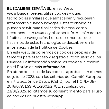
BUSCALIBRE ESPAÑA SL
, en su Web,
www.buscalibre.es
, utiliza cookies y otras
tecnologías similares que almacenan y recuperan
¿Necesitas ayuda?
información cuando navegas. Estas tecnologías
pueden servir para finalidades diversas, como
reconocer a un usuario y obtener información de sus
Ir a Centro de Soporte
hábitos de navegación. Los usos concretos que
hacemos de estas tecnologías se describen en la
información de la Política de Cookies.
En esta web, disponemos de cookies propias y de
terceros para el acceso y registro al formulario de los
Buscalibre España
. Calle Energía, 65, Nave 3 (08940),
usuarios. La información sobre las cookies la recibirá
Cornellà de Llobregat, Barcelona. Derechos Reservados.
en el Botón de
Más Información.
En atención al uso de las cookies aprobada en el mes
de julio de 2023, con los criterios del Comité Europeo
en Protección de Datos, (CEPD), por el RGPD-UE-
2016/679, LSSI-CE-2002/21/CE, actualización,
23/01/2025, solicitamos su consentimiento para el uso
de cookies en nuestra web/App.
Buscalibre Argentina
|
Buscalibre Chile
|
Buscalibre
Colombia
|
Buscalibre Ecuador
|
Buscalibre España
|
Buscalibre Uruguay
|
Buscalibre México
|
Buscalibre