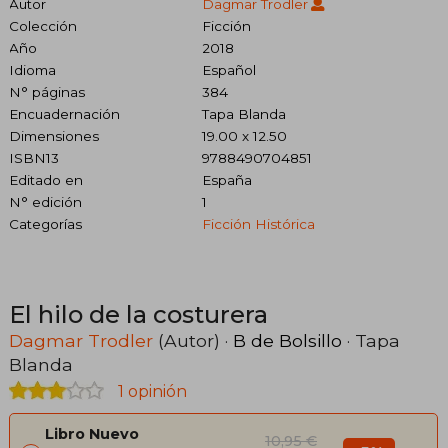
Autor
Dagmar Trodler
Colección
Ficción
Año
2018
Idioma
Español
N° páginas
384
Encuadernación
Tapa Blanda
Dimensiones
19.00 x 12.50
ISBN13
9788490704851
Editado en
España
N° edición
1
Categorías
Ficción Histórica
El hilo de la costurera
Dagmar Trodler
(Autor) ·
B de Bolsillo
· Tapa
Blanda
1 opinión
Libro Nuevo
10,95 €