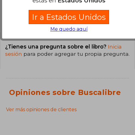
estás en
Estados Unidos
Ir a Estados Unidos
Preguntas y respuestas sobre el libro
Me quedo aquí
¿Tienes una pregunta sobre el libro?
Inicia
sesión
para poder agregar tu propia pregunta.
Opiniones sobre Buscalibre
Ver más opiniones de clientes