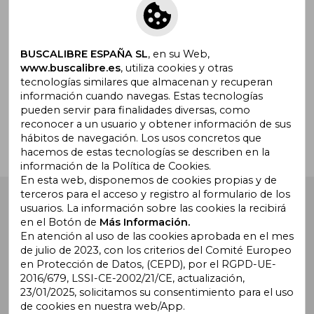
Suscríbete para recibir ofertas y
promociones
BUSCALIBRE ESPAÑA SL
, en su Web,
www.buscalibre.es
, utiliza cookies y otras
tecnologías similares que almacenan y recuperan
¿Necesitas ayuda?
información cuando navegas. Estas tecnologías
pueden servir para finalidades diversas, como
reconocer a un usuario y obtener información de sus
Ir a Centro de Soporte
hábitos de navegación. Los usos concretos que
hacemos de estas tecnologías se describen en la
información de la Política de Cookies.
En esta web, disponemos de cookies propias y de
terceros para el acceso y registro al formulario de los
Buscalibre España
. Calle Energía, 65, Nave 3 (08940),
usuarios. La información sobre las cookies la recibirá
Cornellà de Llobregat, Barcelona. Derechos Reservados.
en el Botón de
Más Información.
En atención al uso de las cookies aprobada en el mes
de julio de 2023, con los criterios del Comité Europeo
en Protección de Datos, (CEPD), por el RGPD-UE-
2016/679, LSSI-CE-2002/21/CE, actualización,
23/01/2025, solicitamos su consentimiento para el uso
de cookies en nuestra web/App.
Buscalibre Argentina
|
Buscalibre Chile
|
Buscalibre