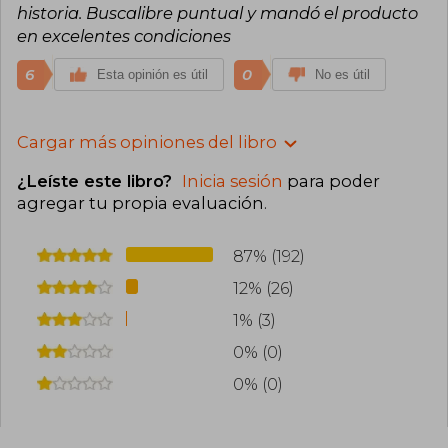
historia. Buscalibre puntual y mandó el producto
en excelentes condiciones
6
0
Esta opinión es útil
No es útil
Cargar más opiniones del libro
¿Leíste este libro?
Inicia sesión
para poder
agregar tu propia evaluación
.
87% (192)
12% (26)
1% (3)
0% (0)
0% (0)