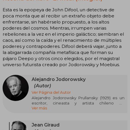
Esta es la epopeya de John Difool, un detective de
poca monta que al recibir un extraño objeto debe
enfrentarse, sin habérselo propuesto, a los altos
poderes del cosmos. Mientras, irrumpen varias
rebeliones a la vez en el imperio galáctico; siembran el
caos, así como la caída y el renacimiento de múltiples
poderes y contrapoderes. Difool deberá viajar, junto a
la abigarrada compañía metafísica que forman su
pájaro Deepo y otros cinco elegidos, por el magistral
universo futurista creado por Jodorowsky y Moebius.
Alejandro Jodorowsky
(Autor)
Ver Página del Autor
Alejandro Jodorowsky Prullansky (1929) es un
escritor, cineasta y artista chileno de
Ver más
ascendencia judío-ucraniana y nacionalidad
francesa.
Entre sus ocupaciones encontramos una gran
Jean Giraud
cantidad de trabajos en ámbitos como la