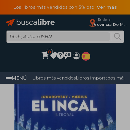
Los libros más vendidos con 5% dto
Ver más
Enviar a
Provincia De Madrid
0
MENÚ
Libros más vendidos
Libros importados más v