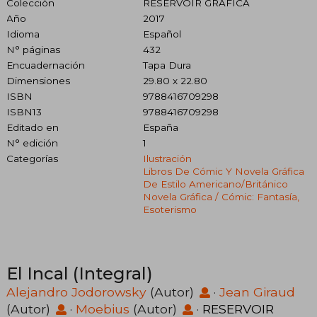
Colección
RESERVOIR GRAFICA
Año
2017
Idioma
Español
N° páginas
432
Encuadernación
Tapa Dura
Dimensiones
29.80 x 22.80
ISBN
9788416709298
ISBN13
9788416709298
Editado en
España
N° edición
1
Categorías
Ilustración
Libros De Cómic Y Novela Gráfica
De Estilo Americano/británico
Novela Gráfica / Cómic: Fantasía,
Esoterismo
El Incal (Integral)
Alejandro Jodorowsky
(Autor)
·
Jean Giraud
(Autor)
·
Moebius
(Autor)
·
RESERVOIR