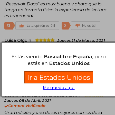
"Reservoir Dogs" es muy buena y ahora que lo
tengo en formato físico la experiencia de lectura
es fenomenal.
13
2
Esta opinión es útil
No es útil
Luisa Olguín
Jueves 11 de Marzo, 2021
Compra Verificada
Lo compre para mi hijo adolescente y creo que le
Estás viendo
Buscalibre España
, pero
gusto mucho( es flojo para leer) porque se devoró
estás en
Estados Unidos
este cómic y es gigante, pesado 29.5x22.2x4.3
aprox.. Muy lindo.
Ir a Estados Unidos
9
2
Esta opinión es útil
No es útil
Me quedo aquí
Sergio Alejandro Rodríguez Falcón
Jueves 08 de Abril, 2021
Compra Verificada
Gran edición y uno de los mejores cómics de la