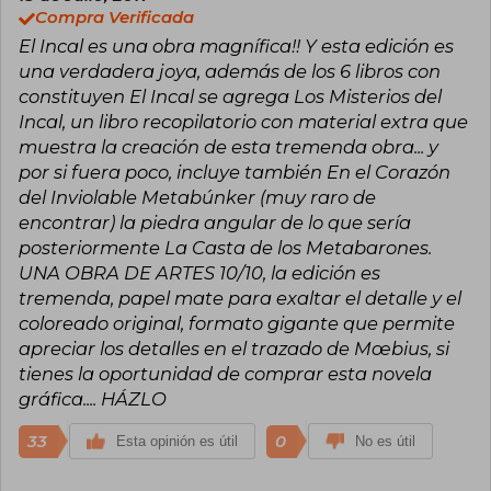
Long Tomorrow, Los Jardines de Edena, Les
entrelazaban. Obras como Arzach o The Incal
Compra Verificada
Yeux du Chat, Venecia Celeste… son auténticas
muestran una libertad creativa extrema y un
El Incal es una obra magnífica!! Y esta edición es
obras maestras que fuerzan los límites de la
diseño visual que influiría tanto en otros cómics
historieta clásica y nos sumergen en universos
una verdadera joya, además de los 6 libros con
como en el cine de ciencia ficción.
inexplorados.
constituyen El Incal se agrega Los Misterios del
Además de su labor como historietista, Giraud
Incal, un libro recopilatorio con material extra que
A partir de la década de los setenta MOEBIUS
colaboró como concept‑artist y diseñador para
muestra la creación de esta tremenda obra... y
comienza a interesarse por el mundo del cine.
películas de ciencia ficción, aportando su marca
Primero participa, junto a Alejandro Jodorowski,
por si fuera poco, incluye también En el Corazón
estética a mundos visuales que trascendieron el
en un intento frustrado de llevar Dune al
cómic. Falleció el 10 de marzo de 2012, dejando
del Inviolable Metabúnker (muy raro de
celuloide. Posteriormente colabora en Alien
un legado profundo tanto en el noveno arte
encontrar) la piedra angular de lo que sería
(1979) de Ridley Scott, Tron (1982) de Steve
como en la cultura pop internacional. Su
Lisberger, Los Amos del Tiempo (1982) de René
posteriormente La Casta de los Metabarones.
impacto persiste hoy en autores, ilustradores y
Laloux, Willow (1988) de Ron Howard y Abyss
cineastas que reconocen en su obra un antes y
UNA OBRA DE ARTES 10/10, la edición es
(1989) de James Cameron.
un después de la narrativa visual.
tremenda, papel mate para exaltar el detalle y el
coloreado original, formato gigante que permite
apreciar los detalles en el trazado de Mœbius, si
tienes la oportunidad de comprar esta novela
gráfica.... HÁZLO
33
0
Esta opinión es útil
No es útil