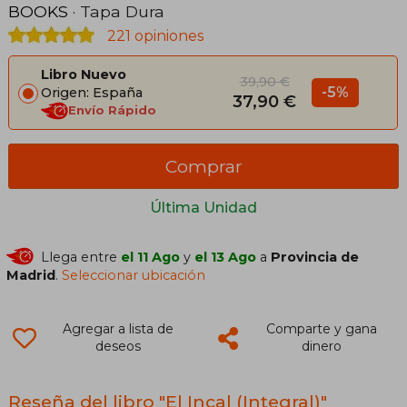
BOOKS
· Tapa Dura
221 opiniones
Libro Nuevo
39,90 €
-5%
Origen: España
37,90 €
Envío Rápido
Comprar
Última Unidad
Llega entre
el 11 Ago
y
el 13 Ago
a
Provincia de
Madrid
.
Seleccionar ubicación
Agregar a lista de
Comparte y gana
deseos
dinero
Reseña del libro "El Incal (Integral)"