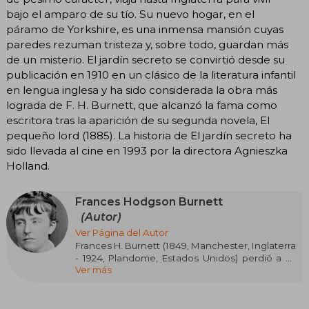
bajo el amparo de su tío. Su nuevo hogar, en el
páramo de Yorkshire, es una inmensa mansión cuyas
paredes rezuman tristeza y, sobre todo, guardan más
de un misterio. El jardín secreto se convirtió desde su
publicación en 1910 en un clásico de la literatura infantil
en lengua inglesa y ha sido considerada la obra más
lograda de F. H. Burnett, que alcanzó la fama como
escritora tras la aparición de su segunda novela, El
pequeño lord (1885). La historia de El jardín secreto ha
sido llevada al cine en 1993 por la directora Agnieszka
Holland.
Frances Hodgson Burnett
(Autor)
Ver Página del Autor
Frances H. Burnett (1849, Manchester, Inglaterra
- 1924, Plandome, Estados Unidos) perdió a su
Ver más
padre cuando tan solo tenía cinco años. La
familia hubo de sobrellevar penurias
económicas y en 1865 se trasladó a Estados
Unidos. Ocho años más tarde Frances se casó,