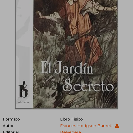
Formato
Libro Físico
Autor
Frances Hodgson Burnett
Editorial
Belvedere