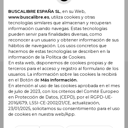
BUSCALIBRE ESPAÑA SL
, en su Web,
www.buscalibre.es
, utiliza cookies y otras
tecnologías similares que almacenan y recuperan
¿Necesitas ayuda?
información cuando navegas. Estas tecnologías
pueden servir para finalidades diversas, como
reconocer a un usuario y obtener información de sus
Ir a Centro de Soporte
hábitos de navegación. Los usos concretos que
hacemos de estas tecnologías se describen en la
información de la Política de Cookies.
En esta web, disponemos de cookies propias y de
terceros para el acceso y registro al formulario de los
Buscalibre España
. Calle Energía, 65, Nave 3 (08940),
usuarios. La información sobre las cookies la recibirá
Cornellà de Llobregat, Barcelona. Derechos Reservados.
en el Botón de
Más Información.
En atención al uso de las cookies aprobada en el mes
de julio de 2023, con los criterios del Comité Europeo
en Protección de Datos, (CEPD), por el RGPD-UE-
2016/679, LSSI-CE-2002/21/CE, actualización,
23/01/2025, solicitamos su consentimiento para el uso
de cookies en nuestra web/App.
Buscalibre Argentina
|
Buscalibre Chile
|
Buscalibre
Colombia
|
Buscalibre Ecuador
|
Buscalibre España
|
Buscalibre Uruguay
|
Buscalibre México
|
Buscalibre