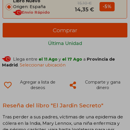
Libro Nuevo
15,10 €
-5%
Origen: España
14,35 €
Envío Rápido
Comprar
Última Unidad
Llega entre
el 11 Ago
y
el 17 Ago
a
Provincia de
Madrid
.
Seleccionar ubicación
Agregar a lista de
Comparte y gana
deseos
dinero
Reseña del libro "El Jardin Secreto"
Tras perder a sus padres, víctimas de una epidemia de
cólera en la India, Mary Lennox, una niña enfermiza y
de pésimo carácter, viaja hasta Inglaterra para vivir