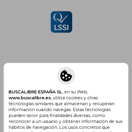
Suscríbete para recibir ofertas y
promociones
BUSCALIBRE ESPAÑA SL
, en su Web,
www.buscalibre.es
, utiliza cookies y otras
tecnologías similares que almacenan y recuperan
¿Necesitas ayuda?
información cuando navegas. Estas tecnologías
pueden servir para finalidades diversas, como
reconocer a un usuario y obtener información de sus
Ir a Centro de Soporte
hábitos de navegación. Los usos concretos que