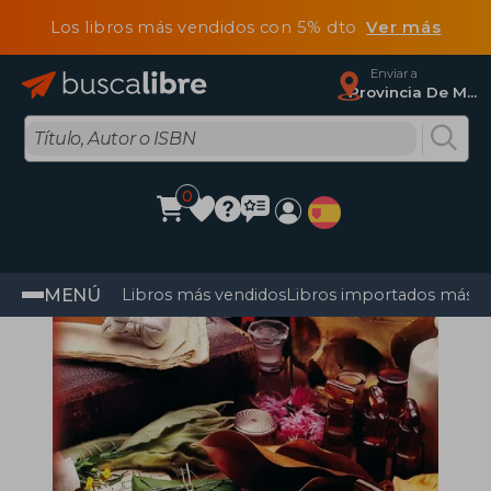
Los libros más vendidos con 5% dto
Ver más
Enviar a
Provincia De Madrid
0
MENÚ
Libros más vendidos
Libros importados más v