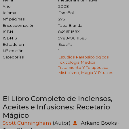
Año
2008
Idioma
Español
N° páginas
275
Encuadernación
Tapa Blanda
ISBN
849611158X
ISBN13
9788496111585
Editado en
España
N° edición
1
Categorías
Estudios Parapsicológicos
Toxicología Médica
Tratamiento Y Terapéutica
Misticismo, Magia Y Rituales
El Libro Completo de Inciensos,
Aceites e Infusiones: Recetario
Mágico
Scott Cunningham
(Autor)
·
Arkano Books
·