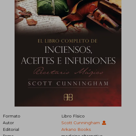
Formato
Libro Físico
Autor
Scott Cunningham
Editorial
Arkano Books
Tema
medicina alternativa