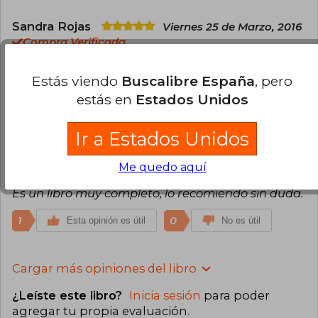
Sandra Rojas
Viernes 25 de Marzo, 2016
Compra Verificada
Muy buen libro, el servicio de buscalibre excelente,
gracias
Estás viendo
Buscalibre España
, pero
estás en
Estados Unidos
2
0
Esta opinión es útil
No es útil
Ir a Estados Unidos
Susana Saavedra
Martes 20 de Agosto,
2024
Me quedo aquí
Compra Verificada
Es un libro muy completo, lo recomiendo sin duda.
1
0
Esta opinión es útil
No es útil
Cargar más opiniones del libro
¿Leíste este libro?
Inicia sesión
para poder
agregar tu propia evaluación
.