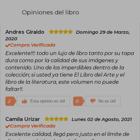
dentro de la divulgación visual del
conocimiento. Actualmente forma parte del
Opiniones del libro
grupo Penguin Random House y sus títulos se
traducen a decenas de idiomas, llegando a
millones de lectores en todo el mundo.
Andres Giraldo
Domingo 29 de Marzo,
Entre sus obras más destacadas se encuentra El
2020
Libro de la Naturaleza, una enciclopedia visual
Compra Verificada
que presenta miles de especies, rocas, fósiles y
Excelente!!!: todo un lujo de libro tanto por su tapa
organismos con un enfoque riguroso y atractivo.
Esta propuesta resume la esencia de DK:
dura como por la calidad de sus imágenes y
transformar la complejidad científica y cultural
contenido. Uno de los imperdibles dentro de la
en experiencias accesibles para todo tipo de
colección; si usted ya tiene El Libro del Arte y el
público. Su catálogo abarca ciencia, historia,
libro de la literatura, este volumen no puede
viajes y cultura, siempre con la premisa de
aprender a través de la imagen y la claridad.
faltar!!.
2
0
Esta opinión es útil
No es útil
Camila Urizar
Lunes 02 de Agosto, 2021
Compra Verificada
Excelente calidad, llegó pero justo en el límite de