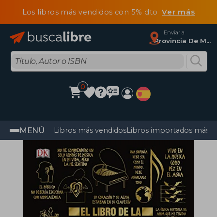
Los libros más vendidos con 5% dto
Ver más
Enviar a
Provincia De Madrid
0
MENÚ
Libros más vendidos
Libros importados más v