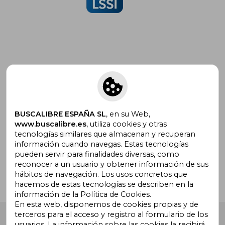
Suscríbete para recibir ofertas y
promociones
BUSCALIBRE ESPAÑA SL
, en su Web,
www.buscalibre.es
, utiliza cookies y otras
tecnologías similares que almacenan y recuperan
¿Necesitas ayuda?
información cuando navegas. Estas tecnologías
pueden servir para finalidades diversas, como
reconocer a un usuario y obtener información de sus
Ir a Centro de Soporte
hábitos de navegación. Los usos concretos que
hacemos de estas tecnologías se describen en la
información de la Política de Cookies.
En esta web, disponemos de cookies propias y de
terceros para el acceso y registro al formulario de los
Buscalibre España
. Calle Energía, 65, Nave 3 (08940),
usuarios. La información sobre las cookies la recibirá
Cornellà de Llobregat, Barcelona. Derechos Reservados.