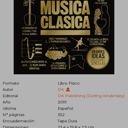
Formato
Libro Físico
Autor
DK
Editorial
DK Publishing (Dorling Kindersley)
Año
2019
Idioma
Español
N° páginas
352
Encuadernación
Tapa Dura
Dimensiones
23.4 x 19.8 x 2.5 cm