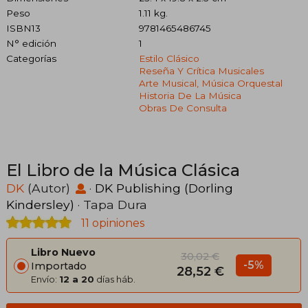
Peso
1.11 kg.
ISBN13
9781465486745
N° edición
1
Categorías
Estilo Clásico
Reseña Y Crítica Musicales
Arte Musical, Música Orquestal
Historia De La Música
Obras De Consulta
El Libro de la Música Clásica
DK
(Autor)
·
DK Publishing (Dorling
Kindersley)
· Tapa Dura
11 opiniones
Libro Nuevo
30,02 €
-5%
Importado
28,52 €
Envío:
12 a 20
días háb.