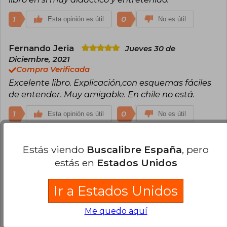
1
0
Esta opinión es útil
No es útil
Fernando Jeria
Jueves 30 de
Diciembre, 2021
Compra Verificada
Excelente libro. Explicación,con esquemas fáciles
de entender. Muy amigable. En chile no está.
1
0
Esta opinión es útil
No es útil
Cargar más opiniones del libro
Estás viendo
Buscalibre España
, pero
estás en
Estados Unidos
¿Leíste este libro?
Inicia sesión
para poder
agregar tu propia evaluación
.
Ir a Estados Unidos
100% (11)
Me quedo aquí
0% (0)