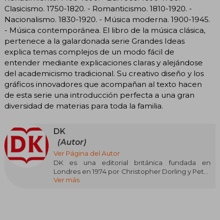
Clasicismo. 1750-1820. - Romanticismo. 1810-1920. -
Nacionalismo. 1830-1920. - Música moderna. 1900-1945.
- Música contemporánea. El libro de la música clásica,
pertenece a la galardonada serie Grandes Ideas
explica temas complejos de un modo fácil de
entender mediante explicaciones claras y alejándose
del academicismo tradicional. Su creativo diseño y los
gráficos innovadores que acompañan al texto hacen
de esta serie una introducción perfecta a una gran
diversidad de materias para toda la familia.
DK
(Autor)
Ver Página del Autor
DK es una editorial británica fundada en
Londres en 1974 por Christopher Dorling y Peter
Ver más
Kindersley, reconocida mundialmente por sus
libros ilustrados de alto impacto visual. Su estilo
característico combina textos claros y concisos
con un abundante uso de imágenes, fotografías
y diagramas, lo que la convirtió en pionera