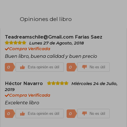
siempre en torno a tres ejes: el patriotismo, el
deber de los ingleses de llevar una vida de
intensa actividad y el destino de Inglaterra,
llamada a ser un gran imperio. Su insistencia en
Opiniones del libro
este último aspecto era sin duda un eco del
pasado victoriano, y perjudicó gravemente su
reputación como escritor, a pesar de que fue el
primer autor británico galardonado con el Nobel
Teadreamschile@Gmail.com Farias Saez
de Literatura.
Lunes 27 de Agosto, 2018
Compra Verificada
Buen libro, buena calidad y buen precio
0
0
Esta opinión es útil
No es útil
Héctor Navarro
Miércoles 24 de Julio,
2019
Compra Verificada
Excelente libro
0
0
Esta opinión es útil
No es útil