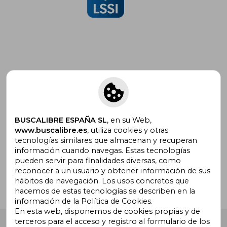
Suscríbete para recibir ofertas y
promociones
BUSCALIBRE ESPAÑA SL
, en su Web,
www.buscalibre.es
, utiliza cookies y otras
tecnologías similares que almacenan y recuperan
¿Necesitas ayuda?
información cuando navegas. Estas tecnologías
pueden servir para finalidades diversas, como
reconocer a un usuario y obtener información de sus
Ir a Centro de Soporte
hábitos de navegación. Los usos concretos que
hacemos de estas tecnologías se describen en la
información de la Política de Cookies.
En esta web, disponemos de cookies propias y de
terceros para el acceso y registro al formulario de los
Buscalibre España
. Calle Energía, 65, Nave 3 (08940),