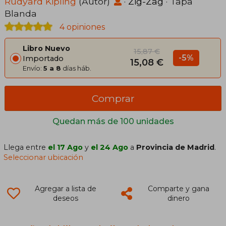
Rudyard Kipling
(Autor)
·
Zig-Zag
· Tapa
Blanda
4 opiniones
Libro Nuevo
15,87 €
-5%
Importado
15,08 €
Envío:
5 a 8
días háb.
Comprar
Quedan más de 100 unidades
Llega entre
el 17 Ago
y
el 24 Ago
a
Provincia de Madrid
.
Seleccionar ubicación
Agregar a lista de
Comparte y gana
deseos
dinero