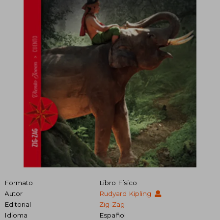
Formato
Libro Físico
Autor
Rudyard Kipling
Editorial
Zig-Zag
Idioma
Español