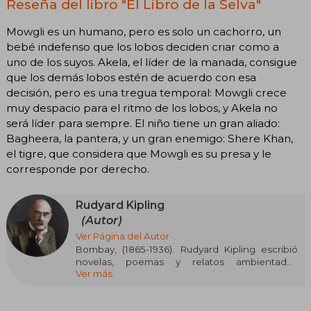
Reseña del libro "El Libro de la Selva"
Mowgli es un humano, pero es solo un cachorro, un
bebé indefenso que los lobos deciden criar como a
uno de los suyos. Akela, el líder de la manada, consigue
que los demás lobos estén de acuerdo con esa
decisión, pero es una tregua temporal: Mowgli crece
muy despacio para el ritmo de los lobos, y Akela no
será líder para siempre. El niño tiene un gran aliado:
Bagheera, la pantera, y un gran enemigo: Shere Khan,
el tigre, que considera que Mowgli es su presa y le
corresponde por derecho.
Rudyard Kipling
(Autor)
Ver Página del Autor
Bombay, (1865-1936). Rudyard Kipling escribió
novelas, poemas y relatos ambientados
Ver más
principalmente en la India y Birmania durante la
época de gobierno británico. Kipling fue un
escritor prolífico y popular, y su literatura gira