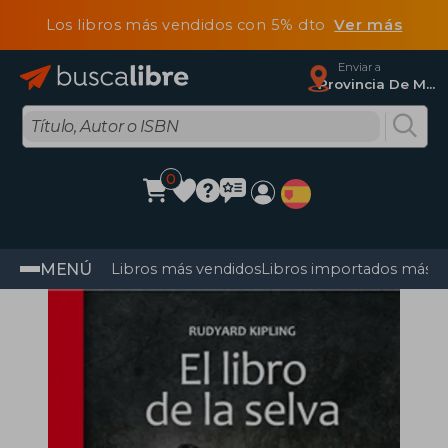
Los libros más vendidos con 5% dto
Ver más
Enviar a
Provincia De Madrid
0
MENÚ
Libros más vendidos
Libros importados más v