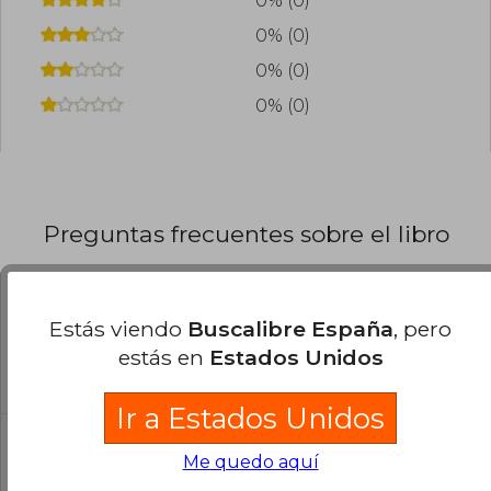
0% (0)
0% (0)
0% (0)
0% (0)
Preguntas frecuentes sobre el libro
¿El libro es original?
Estás viendo
Buscalibre España
, pero
Todos los libros de nuestro
estás en
Estados Unidos
catálogo son Originales.
Ir a Estados Unidos
¿En qué Idioma está escrito el
Me quedo aquí
libro?