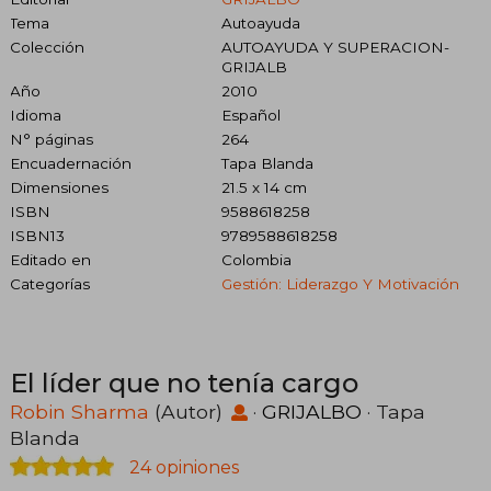
Tema
Autoayuda
Colección
AUTOAYUDA Y SUPERACION-
GRIJALB
Año
2010
Idioma
Español
N° páginas
264
Encuadernación
Tapa Blanda
Dimensiones
21.5 x 14 cm
ISBN
9588618258
ISBN13
9789588618258
Editado en
Colombia
Categorías
Gestión: Liderazgo Y Motivación
El líder que no tenía cargo
Robin Sharma
(Autor)
·
GRIJALBO
· Tapa
Blanda
24 opiniones