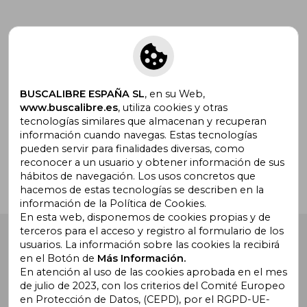
Suscríbete para recibir ofertas y
promociones
BUSCALIBRE ESPAÑA SL
, en su Web,
www.buscalibre.es
, utiliza cookies y otras
tecnologías similares que almacenan y recuperan
¿Necesitas ayuda?
información cuando navegas. Estas tecnologías
pueden servir para finalidades diversas, como
reconocer a un usuario y obtener información de sus
Ir a Centro de Soporte
hábitos de navegación. Los usos concretos que
hacemos de estas tecnologías se describen en la
información de la Política de Cookies.
En esta web, disponemos de cookies propias y de
terceros para el acceso y registro al formulario de los
Buscalibre España
. Calle Energía, 65, Nave 3 (08940),
usuarios. La información sobre las cookies la recibirá
Cornellà de Llobregat, Barcelona. Derechos Reservados.
en el Botón de
Más Información.
En atención al uso de las cookies aprobada en el mes
de julio de 2023, con los criterios del Comité Europeo
en Protección de Datos, (CEPD), por el RGPD-UE-