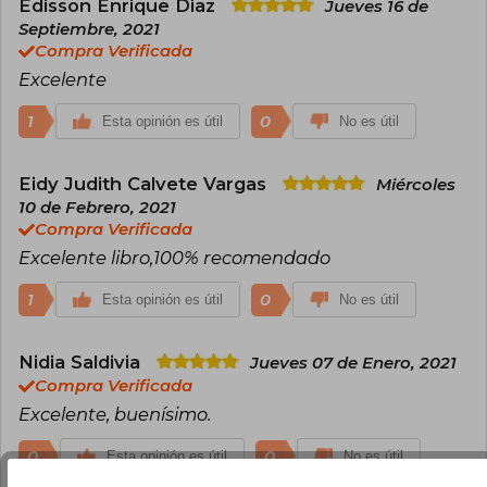
Edisson Enrique Diaz
Jueves 16 de
International. Elegido entre los cinco mejores
Septiembre, 2021
expertos en liderazgo global y en el Top 30 de
Compra Verificada
Global Gurus Leadership Professionals, su
mensaje ha impactado a líderes, empresarios y
Excelente
lectores de todo el mundo.
1
0
Esta opinión es útil
No es útil
Eidy Judith Calvete Vargas
Miércoles
10 de Febrero, 2021
Compra Verificada
Excelente libro,100% recomendado
1
0
Esta opinión es útil
No es útil
Nidia Saldivia
Jueves 07 de Enero, 2021
Compra Verificada
Excelente, buenísimo.
0
0
Esta opinión es útil
No es útil