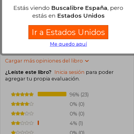
Estás viendo
Buscalibre España
, pero
Alexandra Millan
Domingo 10 de
estás en
Estados Unidos
Noviembre, 2024
Compra Verificada
Este libro venía en buenas condiciones.
Ir a Estados Unidos
0
0
Esta opinión es útil
No es útil
Me quedo aquí
Cargar más opiniones del libro
¿Leíste este libro?
Inicia sesión
para poder
agregar tu propia evaluación
.
96% (23)
0% (0)
0% (0)
4% (1)
0% (0)