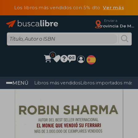
Los libros más vendidos con 5% dto
Ver más
Enviar a
Provincia De Madrid
0
MENÚ
Libros más vendidos
Libros importados más v