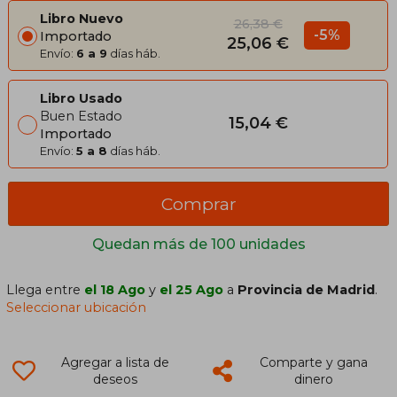
Libro Nuevo
26,38 €
-5%
Importado
25,06 €
Envío:
6 a 9
días háb.
Libro Usado
Buen Estado
15,04 €
Importado
Envío:
5 a 8
días háb.
Comprar
Quedan más de 100 unidades
Llega entre
el 18 Ago
y
el 25 Ago
a
Provincia de Madrid
.
Seleccionar ubicación
Agregar a lista de
Comparte y gana
deseos
dinero