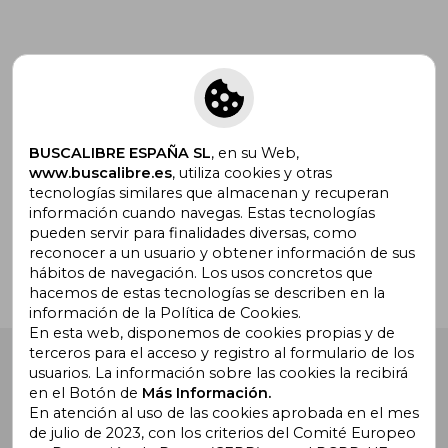
Suscríbete para recibir ofertas y
promociones
BUSCALIBRE ESPAÑA SL
, en su Web,
www.buscalibre.es
, utiliza cookies y otras
tecnologías similares que almacenan y recuperan
¿Necesitas ayuda?
información cuando navegas. Estas tecnologías
pueden servir para finalidades diversas, como
reconocer a un usuario y obtener información de sus
Ir a Centro de Soporte
hábitos de navegación. Los usos concretos que
hacemos de estas tecnologías se describen en la
información de la Política de Cookies.
En esta web, disponemos de cookies propias y de
terceros para el acceso y registro al formulario de los
Buscalibre España
. Calle Energía, 65, Nave 3 (08940),
usuarios. La información sobre las cookies la recibirá
Cornellà de Llobregat, Barcelona. Derechos Reservados.
en el Botón de
Más Información.
En atención al uso de las cookies aprobada en el mes
de julio de 2023, con los criterios del Comité Europeo