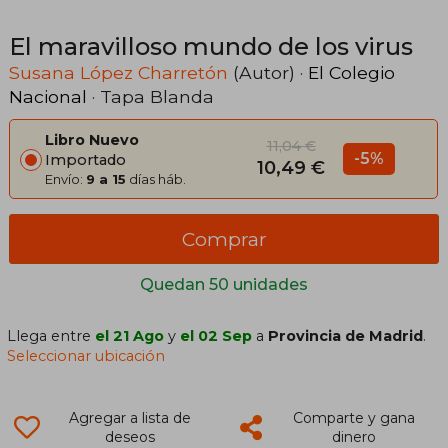
El maravilloso mundo de los virus
Susana López Charretón
(Autor) ·
El Colegio
Nacional
· Tapa Blanda
Libro Nuevo
11,04 €
-5%
Importado
10,49 €
Envío:
9 a 15
días háb.
Comprar
Quedan 50 unidades
Llega entre
el 21 Ago
y
el 02 Sep
a
Provincia de Madrid
.
Seleccionar ubicación
Agregar a lista de
Comparte y gana
deseos
dinero