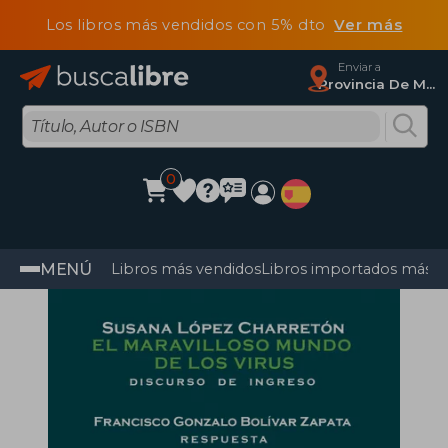
Los libros más vendidos con 5% dto
Ver más
Enviar a
Provincia De Madrid
0
MENÚ
Libros más vendidos
Libros importados más v