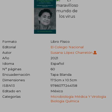
Formato
Libro Físico
Editorial
El Colegio Nacional
Autor
Susana López Charretón
Año
2021
Idioma
Español
N° páginas
60
Encuadernación
Tapa Blanda
Dimensiones
17.5cm x 10.5cm
ISBN13
9786077244158
Editado en
México
Categorías
Microbiología Médica Y Virología
Biología Química