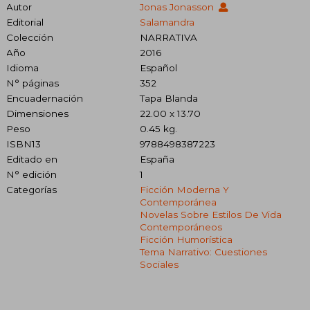
Autor
Jonas Jonasson
Editorial
Salamandra
Colección
NARRATIVA
Año
2016
Idioma
Español
N° páginas
352
Encuadernación
Tapa Blanda
Dimensiones
22.00 x 13.70
Peso
0.45 kg.
ISBN13
9788498387223
Editado en
España
N° edición
1
Categorías
Ficción Moderna Y
Contemporánea
Novelas Sobre Estilos De Vida
Contemporáneos
Ficción Humorística
Tema Narrativo: Cuestiones
Sociales