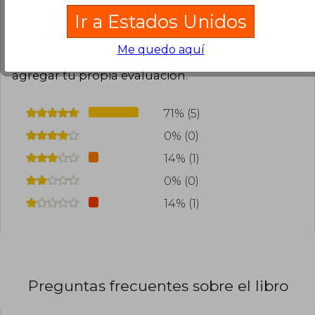
Ir a Estados Unidos
Cargar más opiniones del libro
Me quedo aquí
¿Leíste este libro?
Inicia sesión
para poder
agregar tu propia evaluación
.
71% (5)
0% (0)
14% (1)
0% (0)
14% (1)
Preguntas frecuentes sobre el libro