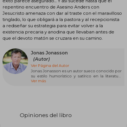
éxito parece asegurado... Y así sucede hasta que el
repentino encuentro de Asesino Anders con
Jesucristo amenaza con dar al traste con el maravilloso
tinglado, lo que obligará a la pastora y al recepcionista
a rediseñar su estrategia para evitar volver a la
existencia precaria y anodina que llevaban antes de
que el devoto matón se cruzara en su camino.
Jonas Jonasson
(Autor)
Ver Página del Autor
Jonas Jonasson es un autor sueco conocido por
su estilo humorístico y satírico en la literatura
Ver más
contemporánea. Su obra más célebre, El abuelo
que saltó por la ventana y se largó (2009), lo
catapultó a la fama internacional, destacándose
como una novela de aventuras cargada de
ironía. Este libro ha sido traducido a numerosos
idiomas y adaptado al cine, consolidando a
Jonasson como un referente de la narrativa
Opiniones del libro
moderna sueca.