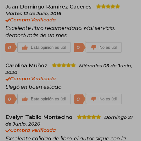
Otros títulos destacados incluyen La analfabeta
que era un genio de los números (2013) y El
Juan Domingo Ramirez Caceres
matón que soñaba con un lugar en el paraíso
Martes 12 de Julio, 2016
(2016). En sus obras, combina humor y crítica
Compra Verificada
social, explorando temas como la política, la
Excelente libro recomendado. Mal servicio,
historia y la condición humana a través de
personajes excéntricos y situaciones
demoró más de un mes
inesperadas.
0
0
Esta opinión es útil
No es útil
Carolina Muñoz
Miércoles 03 de Junio,
2020
Compra Verificada
Llegó en buen estado
0
0
Esta opinión es útil
No es útil
Evelyn Tabilo Montecino
Domingo 21
de Junio, 2020
Compra Verificada
Excelente calidad de libro, el autor sigue con la