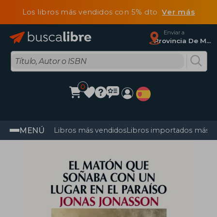
Los libros más vendidos con 5% dto
Ver más
Enviar a
Provincia De Madrid
0
MENÚ
Libros más vendidos
Libros importados más v