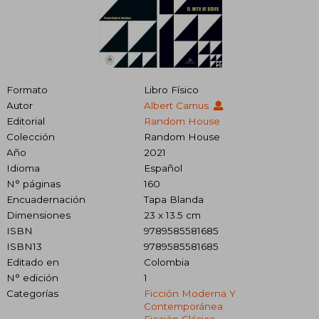
Formato
Libro Físico
Autor
Albert Camus
Editorial
Random House
Colección
Random House
Año
2021
Idioma
Español
N° páginas
160
Encuadernación
Tapa Blanda
Dimensiones
23 x 13.5 cm
ISBN
9789585581685
ISBN13
9789585581685
Editado en
Colombia
N° edición
1
Categorías
Ficción Moderna Y
Contemporánea
Ficción Clásica