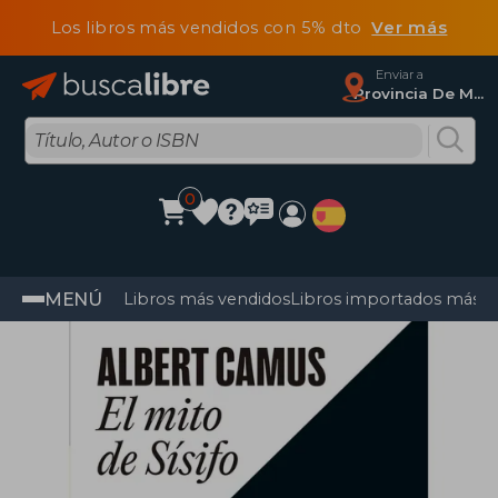
Los libros más vendidos con 5% dto
Ver más
Enviar a
Provincia De Madrid
0
MENÚ
Libros más vendidos
Libros importados más v