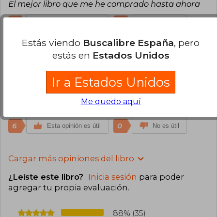
El mejor libro que me he comprado hasta ahora
7
0
Esta opinión es útil
No es útil
Estás viendo
Buscalibre España
, pero
Felipe Trejo
Viernes 12 de Agosto, 2022
estás en
Estados Unidos
Compra Verificada
Una gran obra reflexiva que pone en tela de juicio
Ir a Estados Unidos
el sentido de la vida, llevando al lector a
sumergirse en lo profundo del existencialismo
Me quedo aquí
para encontrar un valor en la propia existencia.
6
0
Esta opinión es útil
No es útil
Cargar más opiniones del libro
¿Leíste este libro?
Inicia sesión
para poder
agregar tu propia evaluación
.
88% (35)