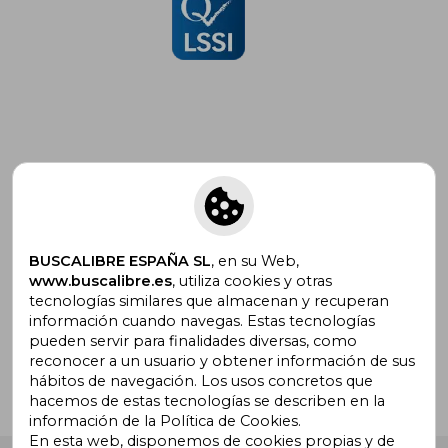
Suscríbete para recibir ofertas y
promociones
BUSCALIBRE ESPAÑA SL
, en su Web,
www.buscalibre.es
, utiliza cookies y otras
tecnologías similares que almacenan y recuperan
¿Necesitas ayuda?
información cuando navegas. Estas tecnologías
pueden servir para finalidades diversas, como
reconocer a un usuario y obtener información de sus
Ir a Centro de Soporte
hábitos de navegación. Los usos concretos que
hacemos de estas tecnologías se describen en la
información de la Política de Cookies.
En esta web, disponemos de cookies propias y de