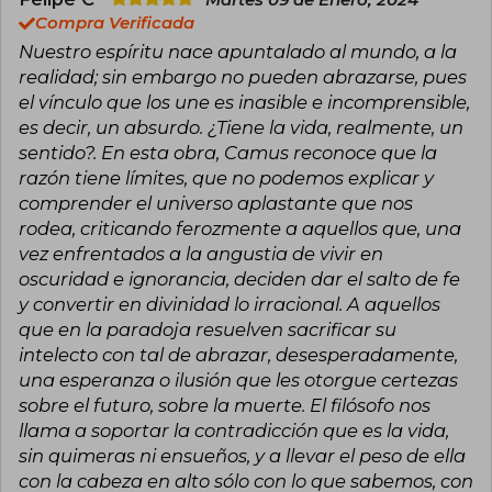
Camus se apagó prematuramente en un
Compra Verificada
accidente de tráfico, pero su pensamiento y
Nuestro espíritu nace apuntalado al mundo, a la
literatura mantienen una influencia constante
en la cultura contemporánea.
realidad; sin embargo no pueden abrazarse, pues
el vínculo que los une es inasible e incomprensible,
es decir, un absurdo. ¿Tiene la vida, realmente, un
sentido?. En esta obra, Camus reconoce que la
razón tiene límites, que no podemos explicar y
comprender el universo aplastante que nos
rodea, criticando ferozmente a aquellos que, una
vez enfrentados a la angustia de vivir en
oscuridad e ignorancia, deciden dar el salto de fe
y convertir en divinidad lo irracional. A aquellos
que en la paradoja resuelven sacrificar su
intelecto con tal de abrazar, desesperadamente,
una esperanza o ilusión que les otorgue certezas
sobre el futuro, sobre la muerte. El filósofo nos
llama a soportar la contradicción que es la vida,
sin quimeras ni ensueños, y a llevar el peso de ella
con la cabeza en alto sólo con lo que sabemos, con