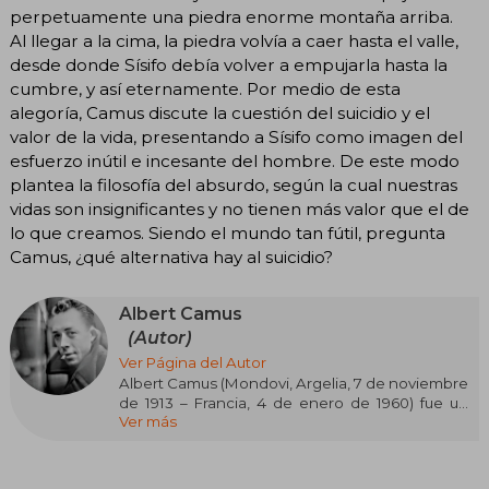
perpetuamente una piedra enorme montaña arriba.
Al llegar a la cima, la piedra volvía a caer hasta el valle,
desde donde Sísifo debía volver a empujarla hasta la
cumbre, y así eternamente. Por medio de esta
alegoría, Camus discute la cuestión del suicidio y el
valor de la vida, presentando a Sísifo como imagen del
esfuerzo inútil e incesante del hombre. De este modo
plantea la filosofía del absurdo, según la cual nuestras
vidas son insignificantes y no tienen más valor que el de
lo que creamos. Siendo el mundo tan fútil, pregunta
Camus, ¿qué alternativa hay al suicidio?
Albert Camus
(Autor)
Ver Página del Autor
Albert Camus (Mondovi, Argelia, 7 de noviembre
de 1913 – Francia, 4 de enero de 1960) fue un
Ver más
novelista, ensayista y filósofo francés, cuya
trayectoria lo consolidó como una de las figuras
clave del pensamiento y la literatura del siglo XX.
Su infancia, marcada por la humildad y el