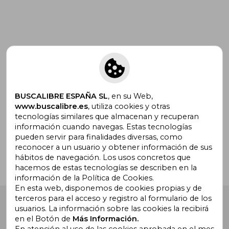
Suscríbete para recibir ofertas y
promociones
BUSCALIBRE ESPAÑA SL
, en su Web,
www.buscalibre.es
, utiliza cookies y otras
tecnologías similares que almacenan y recuperan
¿Necesitas ayuda?
información cuando navegas. Estas tecnologías
pueden servir para finalidades diversas, como
reconocer a un usuario y obtener información de sus
Ir a Centro de Soporte
hábitos de navegación. Los usos concretos que
hacemos de estas tecnologías se describen en la
información de la Política de Cookies.
En esta web, disponemos de cookies propias y de
terceros para el acceso y registro al formulario de los
Buscalibre España
. Calle Energía, 65, Nave 3 (08940),
usuarios. La información sobre las cookies la recibirá
Cornellà de Llobregat, Barcelona. Derechos Reservados.
en el Botón de
Más Información.
En atención al uso de las cookies aprobada en el mes