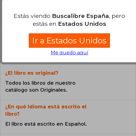
20% (1)
0% (0)
Estás viendo
Buscalibre España
, pero
estás en
Estados Unidos
Ir a Estados Unidos
Preguntas frecuentes sobre el libro
Me quedo aquí
¿El libro es original?
Todos los libros de nuestro
catálogo son Originales.
¿En qué Idioma está escrito el
libro?
El libro está escrito en Español.