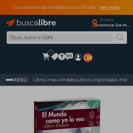
Los libros más vendidos con 5% dto
Ver más
Enviar a
Provincia De Madrid
0
MENÚ
Libros más vendidos
Libros importados más v