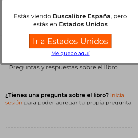
¿Cuál es la encuadernación de este libro?
Estás viendo
Buscalibre España
, pero
La encuadernación de esta edición es Tapa
estás en
Estados Unidos
Blanda.
Ir a Estados Unidos
Me quedo aquí
Preguntas y respuestas sobre el libro
¿Tienes una pregunta sobre el libro?
Inicia
sesión
para poder agregar tu propia pregunta.