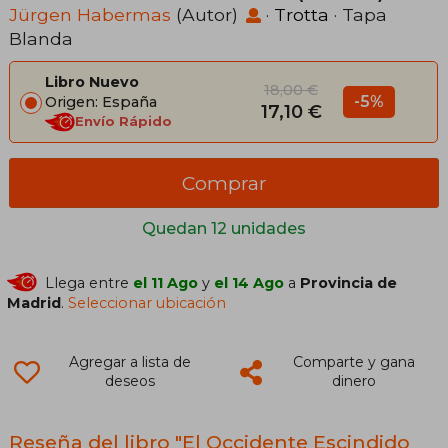
Jürgen Habermas
(Autor)
·
Trotta
· Tapa
Blanda
Libro Nuevo
18,00 €
-5%
Origen: España
17,10 €
Envío Rápido
Comprar
Quedan 12 unidades
Llega entre
el 11 Ago
y
el 14 Ago
a
Provincia de
Madrid
.
Seleccionar ubicación
Agregar a lista de
Comparte y gana
deseos
dinero
Reseña del libro "El Occidente Escindido