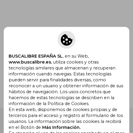
Suscríbete para recibir ofertas y
promociones
BUSCALIBRE ESPAÑA SL
, en su Web,
www.buscalibre.es
, utiliza cookies y otras
tecnologías similares que almacenan y recuperan
¿Necesitas ayuda?
información cuando navegas. Estas tecnologías
pueden servir para finalidades diversas, como
reconocer a un usuario y obtener información de sus
Ir a Centro de Soporte
hábitos de navegación. Los usos concretos que
hacemos de estas tecnologías se describen en la
información de la Política de Cookies.
En esta web, disponemos de cookies propias y de
terceros para el acceso y registro al formulario de los
Buscalibre España
. Calle Energía, 65, Nave 3 (08940),
usuarios. La información sobre las cookies la recibirá
Cornellà de Llobregat, Barcelona. Derechos Reservados.
en el Botón de
Más Información.