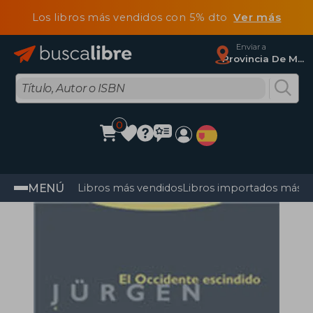
Los libros más vendidos con 5% dto
Ver más
Enviar a
Provincia De Madrid
0
MENÚ
Libros más vendidos
Libros importados más v