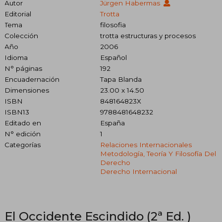
Autor
Jürgen Habermas
Editorial
Trotta
Tema
filosofia
Colección
trotta estructuras y procesos
Año
2006
Idioma
Español
N° páginas
192
Encuadernación
Tapa Blanda
Dimensiones
23.00 x 14.50
ISBN
848164823X
ISBN13
9788481648232
Editado en
España
N° edición
1
Categorías
Relaciones Internacionales
Metodología, Teoría Y Filosofía Del
Derecho
Derecho Internacional
El Occidente Escindido (2ª Ed. )