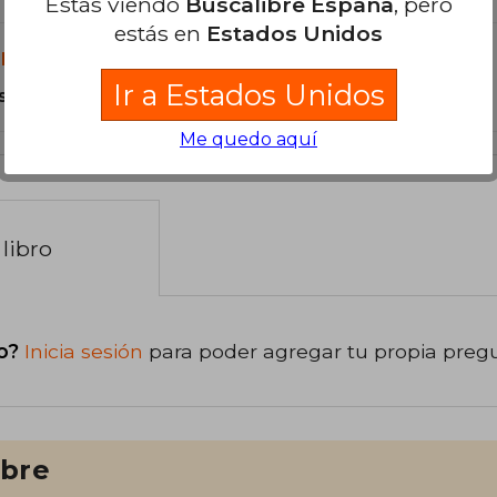
Estás viendo
Buscalibre España
, pero
estás en
Estados Unidos
libro?
Ir a Estados Unidos
s Tapa Blanda.
Me quedo aquí
libro
o?
Inicia sesión
para poder agregar tu propia preg
ibre