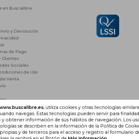
s en Buscalibre
Envío y Devolución
rivacidad
ar
rmas de Pago
 Clientes
edes Sociales
ondiciones de Uso
 de Venta
vío
res
a Lectura
www.buscalibre.es
, utiliza cookies y otras tecnologías similar
omendados
ando navegas. Estas tecnologías pueden servir para finalida
o y obtener información de sus hábitos de navegación. Los us
ogías se describen en la información de la Política de Cooki
opias y de terceros para el acceso y registro al formulario d
), Cornellà de Llobregat,
kies la recibirá en el Botón de
Más Información.