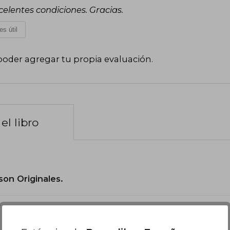
celentes condiciones. Gracias.
es útil
poder agregar tu propia evaluación
.
el libro
son Originales.
?