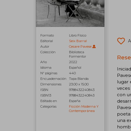
Formato
Libro Físico
A
Editorial
Seix Barral
Autor
Cesare Pavese
Colección
Biblioteca
Reseñ
Formentor
Año
2022
Idioma
Español
Inicia
N° páginas
440
Pavese
Encuadernación
Tapa Blanda
lugar 
Dimensiones
23.00 x 15.00
veces 
ISBN
9788432240843
con un
ISBN13
9788432240843
desarr
Editado en
España
Categorías
Ficción Moderna Y
Paves
Contemporánea
poeta 
una ex
hombr