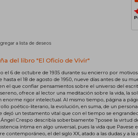
P
gregar a lista de deseos
a del libro "El Oficio de Vivir"
do el 6 de octubre de 1935 durante su encierro por motivos
 hasta el 18 de agosto de 1950, nueve días antes de su mue
en el que confiar pensamientos sobre el universo del escri
sereno, ofrece al lector una meditación sobre la vida, la so
 enorme rigor intelectual. Al mismo tiempo, página a pági
ollo poético-literario, la evolución, en suma, de un personal 
e dejó un testamento vital que con el tiempo se engrande
Ángel Crespo describía soberbiamente ?posee la virtud de l
istencia íntima en algo universal, pues la vida que Pavese es
e contemporáneo, el del siglo XX, atado a las dudas y a 