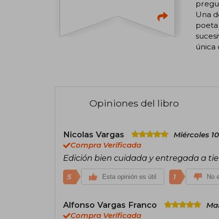
pregu
Una de
poeta 
sucesi
única 
Opiniones del libro
Nicolas Vargas
Miércoles 1
Compra Verificada
Edición bien cuidada y entregada a ti
5
1
Esta opinión es útil
No e
Alfonso Vargas Franco
Mar
Compra Verificada