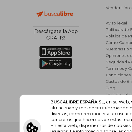
Vender Libro
Aviso legal
Políticas de 
¡Descárgate la App
Política de P
GRATIS!
Cómo Compr
Nuestras Fo
Opiniones de
Seguridad R
Términos y C
Condiciones
Gastos de En
Blog
Lista de auto
Incentivo a l
BUSCALIBRE ESPAÑA SL
, en su Web,
Libros Rec
almacenan y recuperan información cu
diversas, como reconocer a un usuari
concretos que hacemos de estas tecnol
En esta web, disponemos de cookies pr
Buscalibre España
. Calle Energía, 65, Nave 3 (08940
usuarios. La información sobre las coo