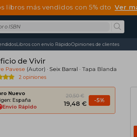
os libros más vendidos con 5% dto
Ver m
endidos
Libros con envío Rápido
Opiniones de clientes
ficio de Vivir
re Pavese
(Autor) ·
Seix Barral
· Tapa Blanda
2 opiniones
bro Nuevo
20,50 €
-5%
igen: España
19,48 €
Envío Rápido