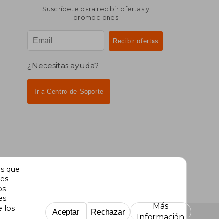
Suscríbete para recibir ofertas y
promociones
¿Necesitas ayuda?
Ir a Centro de Soporte
es que
des
os
es.
Más
e los
Aceptar
Rechazar
Información