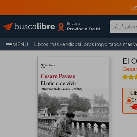
L
Enviar a
Provincia De Madrid
MENÚ
Libros más vendidos
Libros importados más v
El O
Cesa
Li
Or