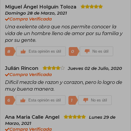
Radicado entre Colombia y Europa, continúa
Miguel Ángel Holguín Toloza
escribiendo y participando activamente en la
Domingo 28 de Marzo, 2021
vida intelectual, consolidándose como una de
Compra Verificada
las figuras más respetadas y leídas de la
literatura hispanoamericana actual.
Una exelente obra que nos permite conocer la
vida de un hombre lleno de amor por su familia y
por su gente.
8
0
Esta opinión es útil
No es útil
Julián Rincon
Jueves 02 de Julio, 2020
Compra Verificada
Dificil mezcla de razon y corazon, pero lo logro de
muy buena manera.
6
1
Esta opinión es útil
No es útil
Ana Maria Calle Angel
Lunes 29 de
Marzo, 2021
Compra Verificada