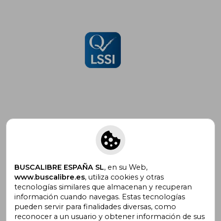
Suscríbete para recibir ofertas y
promociones
BUSCALIBRE ESPAÑA SL
, en su Web,
www.buscalibre.es
, utiliza cookies y otras
tecnologías similares que almacenan y recuperan
¿Necesitas ayuda?
información cuando navegas. Estas tecnologías
pueden servir para finalidades diversas, como
reconocer a un usuario y obtener información de sus