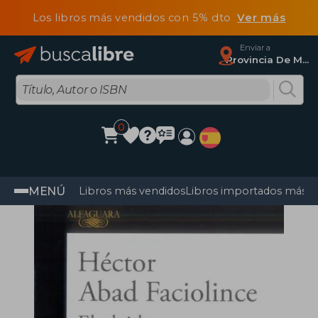
Los libros más vendidos con 5% dto
Ver más
Enviar a
Provincia De Madrid
0
MENÚ
Libros más vendidos
Libros importados más v