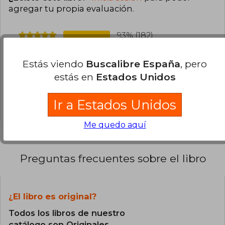
agregar tu propia evaluación
.
93% (182)
5% (10)
Estás viendo
Buscalibre España
, pero
1% (2)
estás en
Estados Unidos
1% (1)
0% (0)
Ir a Estados Unidos
Me quedo aquí
Preguntas frecuentes sobre el libro
¿El libro es original?
Todos los libros de nuestro
catálogo son Originales.