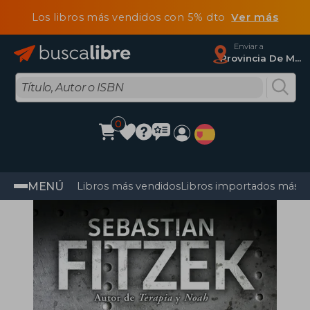
Los libros más vendidos con 5% dto
Ver más
Enviar a
Provincia De Madrid
0
MENÚ
Libros más vendidos
Libros importados más v