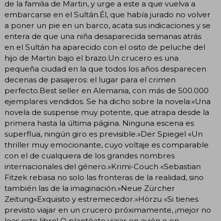
de la familia de Martin, y urge a este a que vuelva a
embarcarse en el Sultán.Él, que había jurado no volver
a poner un pie en un barco, acata sus indicaciones y se
entera de que una niña desaparecida semanas atrás
en el Sultán ha aparecido con el osito de peluche del
hijo de Martin bajo el brazo.Un crucero es una
pequeña ciudad en la que todos los años desparecen
decenas de pasajeros: el lugar para el crimen
perfecto.Best seller en Alemania, con más de 500.000
ejemplares vendidos. Se ha dicho sobre la novela:«Una
novela de suspense muy potente, que atrapa desde la
primera hasta la última página. Ninguna escena es
superflua, ningún giro es previsible.»Der Spiegel «Un
thriller muy emocionante, cuyo voltaje es comparable
con el de cualquiera de los grandes nombres
internacionales del género.»Krimi-Couch «Sebastian
Fitzek rebasa no solo las fronteras de la realidad, sino
también las de la imaginación.»Neue Zürcher
Zeitung«Exquisito y estremecedor.»Hörzu «Si tienes
previsto viajar en un crucero próximamente, ¡mejor no
leas este libro! O plantéate viajar en avión o en