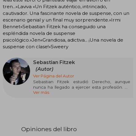
tren...»Laviva «Un Fitzek auténtico, intrincado,
cautivador. Una fascinante novela de suspense, con un
escenario genial y un final muy sorprendente.»Irmi
Bennet«Sebastian Fitzek ha conseguido una
espléndida novela de suspense
psicológico.»Jen«Grandiosa, adictiva... ¡Una novela de
suspense con clase!»Sweery
Sebastian Fitzek
(Autor)
Ver Página del Autor
Sebastian Fitzek estudió Derecho, aunque
nunca ha llegado a ejercer esta profesión. Ha
Ver más
trabajado en diferentes proyectos mediáticos,
también como redactor jefe y director de
programas en varias emisoras alemanas. En la
actualidad, vive y trabaja en su ciudad natal en la
dirección de programas de una emisora
berlinesa. Su primer libro fue publicado por la
editorial Bertelsmann y desde entonces todos
Opiniones del libro
sus libros han llegado a ser superventas en su