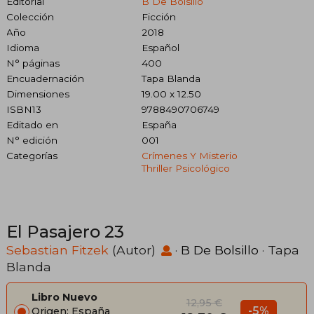
Editorial
B De Bolsillo
Colección
Ficción
Año
2018
Idioma
Español
N° páginas
400
Encuadernación
Tapa Blanda
Dimensiones
19.00 x 12.50
ISBN13
9788490706749
Editado en
España
N° edición
001
Categorías
Crímenes Y Misterio
Thriller Psicológico
El Pasajero 23
Sebastian Fitzek
(Autor)
·
B De Bolsillo
· Tapa
Blanda
Libro Nuevo
12,95 €
-5%
Origen: España