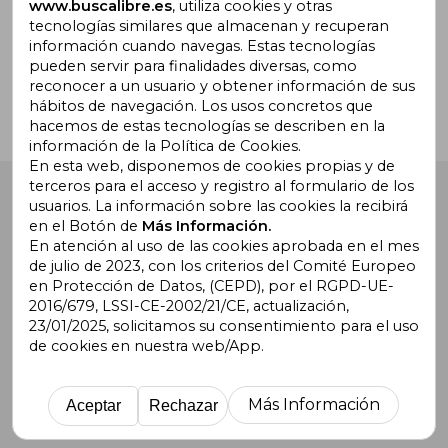
www.buscalibre.es
, utiliza cookies y otras
tecnologías similares que almacenan y recuperan
¿Necesitas ayuda?
información cuando navegas. Estas tecnologías
pueden servir para finalidades diversas, como
reconocer a un usuario y obtener información de sus
Ir a Centro de Soporte
hábitos de navegación. Los usos concretos que
hacemos de estas tecnologías se describen en la
información de la Política de Cookies.
En esta web, disponemos de cookies propias y de
terceros para el acceso y registro al formulario de los
Buscalibre España
. Calle Energía, 65, Nave 3 (08940),
usuarios. La información sobre las cookies la recibirá
Cornellà de Llobregat, Barcelona. Derechos Reservados.
en el Botón de
Más Información.
En atención al uso de las cookies aprobada en el mes
de julio de 2023, con los criterios del Comité Europeo
en Protección de Datos, (CEPD), por el RGPD-UE-
2016/679, LSSI-CE-2002/21/CE, actualización,
23/01/2025, solicitamos su consentimiento para el uso
de cookies en nuestra web/App.
Buscalibre Argentina
|
Buscalibre Chile
|
Buscalibre
Colombia
|
Buscalibre Ecuador
|
Buscalibre España
|
Buscalibre Uruguay
|
Buscalibre México
|
Buscalibre
Más Información
Aceptar
Rechazar
Perú
|
Buscalibre Estados Unidos
|
Buscalibre Otros
Países
|
Bookdelivery Reino Unido