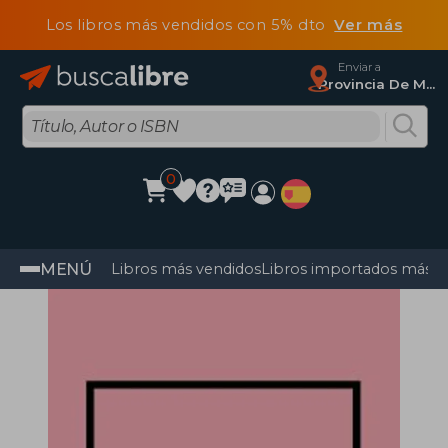
Los libros más vendidos con 5% dto
Ver más
Enviar a
Provincia De Madrid
0
MENÚ
Libros más vendidos
Libros importados más v