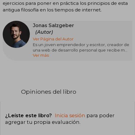
ejercicios para poner en práctica los principios de esta
antigua filosofía en los tiempos de internet.
Jonas Salzgeber
(Autor)
Ver Página del Autor
Es un joven emprendedor y escritor, creador de
una web de desarrollo personal que recibe más
Ver más
de 50.000 visitas al mes. En su búsqueda de una
filosofía capaz de hacer realidad su objetivo de
alcanzar una vida feliz, descubrió el estoicismo,
que considera el mejor manual de instrucciones
para el arte de vivir. “El pequeño libro del
estoicismo” ha sido descrito por la prensa como
el libro sobre filosofía estoica «más práctico y
Opiniones del libro
adecuado para principiantes» de todos los que
se han publicado hasta ahora.
¿Leíste este libro?
Inicia sesión
para poder
agregar tu propia evaluación
.