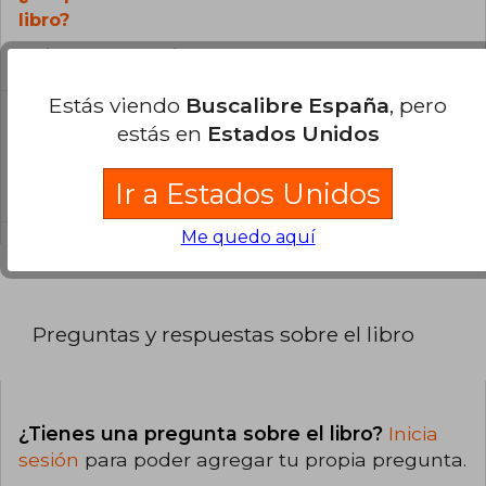
libro?
El libro está escrito en Español.
Estás viendo
Buscalibre España
, pero
¿Cuál es la encuadernación de este libro?
estás en
Estados Unidos
La encuadernación de esta edición es
RÚSTICO.
Ir a Estados Unidos
Me quedo aquí
Preguntas y respuestas sobre el libro
¿Tienes una pregunta sobre el libro?
Inicia
sesión
para poder agregar tu propia pregunta.