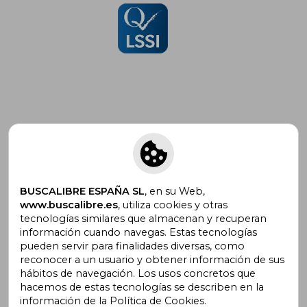
Suscríbete para recibir ofertas y
promociones
BUSCALIBRE ESPAÑA SL
, en su Web,
www.buscalibre.es
, utiliza cookies y otras
tecnologías similares que almacenan y recuperan
¿Necesitas ayuda?
información cuando navegas. Estas tecnologías
pueden servir para finalidades diversas, como
reconocer a un usuario y obtener información de sus
Ir a Centro de Soporte
hábitos de navegación. Los usos concretos que
hacemos de estas tecnologías se describen en la
información de la Política de Cookies.