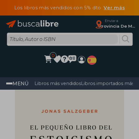
Los libros más vendidos con 5% dto
Ver más
Enviar a
Provincia De Madrid
0
MENÚ
Libros más vendidos
Libros importados más v