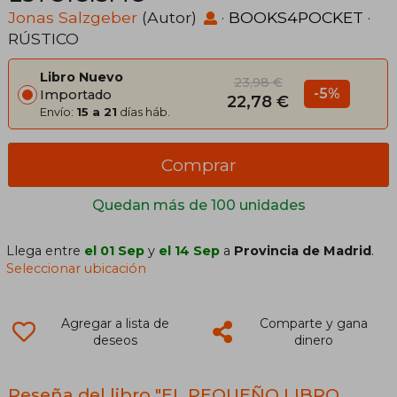
Jonas Salzgeber
(Autor)
·
BOOKS4POCKET
·
RÚSTICO
Libro Nuevo
23,98 €
-5%
Importado
22,78 €
Envío:
15 a 21
días háb.
Comprar
Quedan más de 100 unidades
Llega entre
el 01 Sep
y
el 14 Sep
a
Provincia de Madrid
.
Seleccionar ubicación
Agregar a lista de
Comparte y gana
deseos
dinero
Reseña del libro "EL PEQUEÑO LIBRO