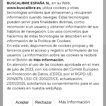
BUSCALIBRE ESPAÑA SL
, en su Web,
www.buscalibre.es
, utiliza cookies y otras
tecnologías similares que almacenan y recuperan
¿Necesitas ayuda?
información cuando navegas. Estas tecnologías
pueden servir para finalidades diversas, como
reconocer a un usuario y obtener información de sus
Ir a Centro de Soporte
hábitos de navegación. Los usos concretos que
hacemos de estas tecnologías se describen en la
información de la Política de Cookies.
En esta web, disponemos de cookies propias y de
terceros para el acceso y registro al formulario de los
Buscalibre España
. Calle Energía, 65, Nave 3 (08940),
usuarios. La información sobre las cookies la recibirá
Cornellà de Llobregat, Barcelona. Derechos Reservados.
en el Botón de
Más Información.
En atención al uso de las cookies aprobada en el mes
de julio de 2023, con los criterios del Comité Europeo
en Protección de Datos, (CEPD), por el RGPD-UE-
2016/679, LSSI-CE-2002/21/CE, actualización,
23/01/2025, solicitamos su consentimiento para el uso
de cookies en nuestra web/App.
Buscalibre Argentina
|
Buscalibre Chile
|
Buscalibre
Colombia
|
Buscalibre Ecuador
|
Buscalibre España
|
Buscalibre Uruguay
|
Buscalibre México
|
Buscalibre
Más Información
Aceptar
Rechazar
Perú
|
Buscalibre Estados Unidos
|
Buscalibre Otros