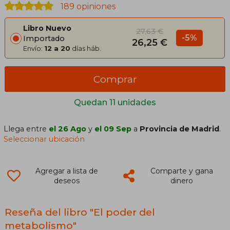
189 opiniones
Libro Nuevo
27,63 €
-5%
Importado
26,25 €
Envío:
12 a 20
días háb.
Comprar
Quedan 11 unidades
Llega entre
el 26 Ago
y
el 09 Sep
a
Provincia de Madrid
.
Seleccionar ubicación
Agregar a lista de
Comparte y gana
deseos
dinero
Reseña del libro "El poder del
metabolismo"