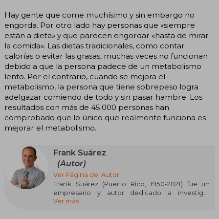
Hay gente que come muchísimo y sin embargo no
engorda. Por otro lado hay personas que «siempre
están a dieta» y que parecen engordar «hasta de mirar
la comida». Las dietas tradicionales, como contar
calorías o evitar las grasas, muchas veces no funcionan
debido a que la persona padece de un metabolismo
lento. Por el contrario, cuando se mejora el
metabolismo, la persona que tiene sobrepeso logra
adelgazar comiendo de todo y sin pasar hambre. Los
resultados con más de 45.000 personas han
comprobado que lo único que realmente funciona es
mejorar el metabolismo.
Frank Suárez
(Autor)
Ver Página del Autor
Frank Suárez (Puerto Rico, 1950-2021) fue un
empresario y autor dedicado a investigar
Ver más
activamente sobre el metabolismo y las
soluciones a la obesidad, motivado por sus
propias dificultades para perder peso y el acoso