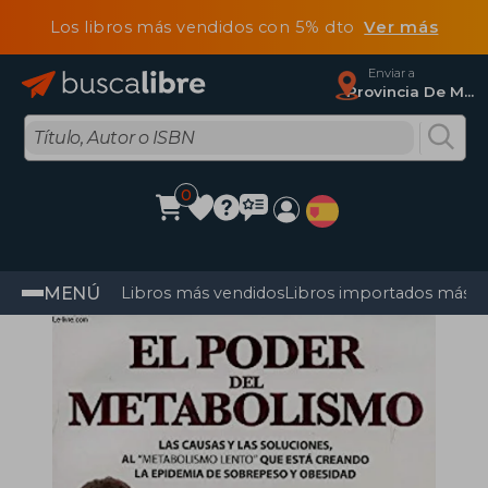
Los libros más vendidos con 5% dto
Ver más
Enviar a
Provincia De Madrid
0
MENÚ
Libros más vendidos
Libros importados más v