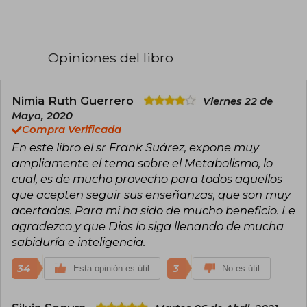
escolar que sufrió debido a ello. Su experiencia
personal con múltiples dietas que resultaban
insostenibles lo llevó a profundizar en temas
como metabolismo, nutrición, digestión y otros
Opiniones del libro
aspectos relacionados con la salud,
convirtiéndose en un referente en el ámbito del
bienestar.
Nimia Ruth Guerrero
Viernes 22 de
Publicó libros que se han convertido en guías
Mayo, 2020
prácticas para millones de personas en su
Compra Verificada
camino hacia una vida más saludable. Entre
En este libro el sr Frank Suárez, expone muy
ellos destacan El Poder del Metabolismo (2013),
Recetas. El Poder del Metabolismo (2017) y
ampliamente el tema sobre el Metabolismo, lo
Metabolismo Ultra Poderoso (2018), obras que
cual, es de mucho provecho para todos aquellos
ofrecen consejos accesibles y efectivos para
que acepten seguir sus enseñanzas, que son muy
mejorar la salud metabólica. Su legado continúa
acertadas. Para mi ha sido de mucho beneficio. Le
inspirando a quienes buscan soluciones reales y
sostenibles para transformar su bienestar.
agradezco y que Dios lo siga llenando de mucha
sabiduría e inteligencia.
34
3
Esta opinión es útil
No es útil