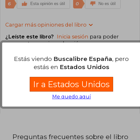
6
0
Esta opinión es útil
No es útil
Cargar más opiniones del libro
¿Leíste este libro?
Inicia sesión
para poder
agregar tu propia evaluación
.
Estás viendo
Buscalibre España
, pero
90% (171)
estás en
Estados Unidos
7% (14)
1% (2)
Ir a Estados Unidos
1% (2)
Me quedo aquí
0% (0)
Preguntas frecuentes sobre el libro