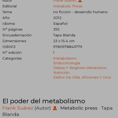
Autor
Frank Suárez
Editorial
Metabolic Press
Tema
no ficcion - desarrollo humano
Año
2012
Idioma
Español
N° páginas
355
Encuadernación
Tapa Blanda
Dimensiones
23 x 15.4 cm
ISBN13
9780978843779
N° edición
1
Categorías
Metabolismo
Endocrinología
Dietas Y Régimen Alimenticio,
Nutrición
Estilos De Vida, Aficiones Y Ocio
El poder del metabolismo
Frank Suárez
(Autor)
·
Metabolic press
· Tapa
Blanda