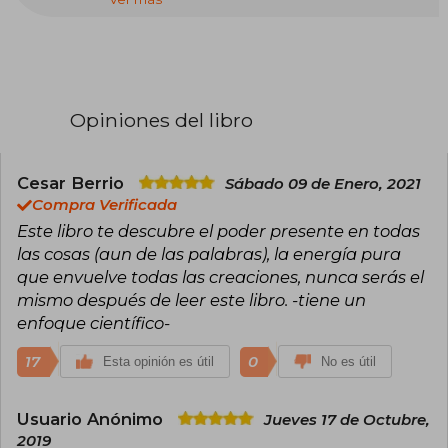
Instituto para la Investigación Espiritual, y
creador del camino de la no dualidad
devocional. Dedicó su vida a entender el
potencial del espíritu humano. Su minuciosa
investigación nos ofrece técnicas que
podemos emplear para elevar nuestra calidad
Opiniones del libro
de vida.
Cesar Berrio
Sábado 09 de Enero, 2021
Compra Verificada
Este libro te descubre el poder presente en todas
las cosas (aun de las palabras), la energía pura
que envuelve todas las creaciones, nunca serás el
mismo después de leer este libro. -tiene un
enfoque científico-
17
0
Esta opinión es útil
No es útil
Usuario Anónimo
Jueves 17 de Octubre,
2019