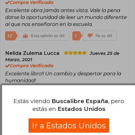
Compra Verificada
Excelente obra jamás antes vista. Vale la pena
darse la oportunidad de leer un mundo diferente
al que nos enseñaron en la escuela.
12
1
Esta opinión es útil
No es útil
Nelida Zulema Lucca
Jueves 25 de
Marzo, 2021
Compra Verificada
Excelente libro!! Un cambio y despertar para la
humanidad!
6
1
Esta opinión es útil
No es útil
Estás viendo
Buscalibre España
, pero
estás en
Estados Unidos
Cargar más opiniones del libro
¿Leíste este libro?
Inicia sesión
para poder
Ir a Estados Unidos
agregar tu propia evaluación
.