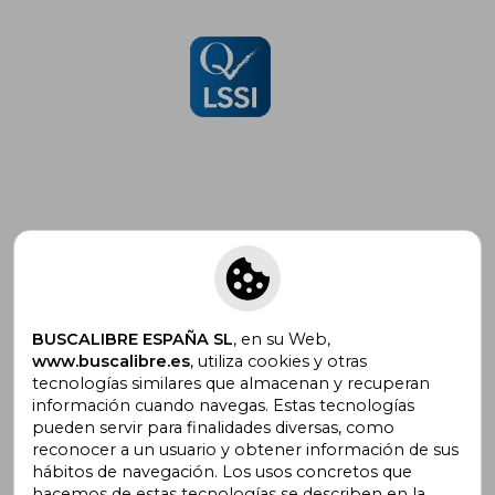
Suscríbete para recibir ofertas y
promociones
BUSCALIBRE ESPAÑA SL
, en su Web,
www.buscalibre.es
, utiliza cookies y otras
tecnologías similares que almacenan y recuperan
¿Necesitas ayuda?
información cuando navegas. Estas tecnologías
pueden servir para finalidades diversas, como
reconocer a un usuario y obtener información de sus
Ir a Centro de Soporte
hábitos de navegación. Los usos concretos que
hacemos de estas tecnologías se describen en la