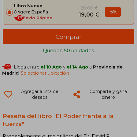
Libro Nuevo
20,00 €
-5%
Origen: España
19,00 €
Envío Rápido
Comprar
Quedan 50 unidades
Llega entre
el 10 Ago
y
el 14 Ago
a
Provincia de
Madrid
.
Seleccionar ubicación
Agregar a lista de
Comparte y gana
deseos
dinero
Reseña del libro "El Poder frente a la
fuerza"
Probablemente el mejor libro del Dr. David R.