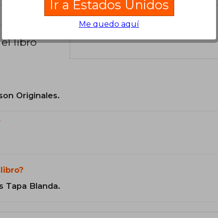
Ir a Estados Unidos
Me quedo aquí
el libro
son Originales.
?
libro?
s Tapa Blanda.