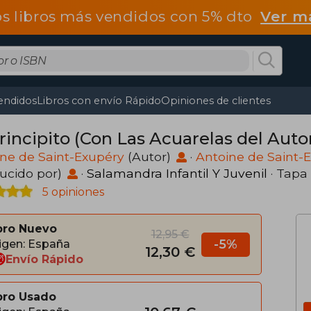
os libros más vendidos con 5% dto
Ver m
endidos
Libros con envío Rápido
Opiniones de clientes
rincipito (Con Las Acuarelas del Autor
ne de Saint-Exupéry
(Autor)
·
Antoine de Saint-
ucido por)
·
Salamandra Infantil Y Juvenil
· Tapa
5 opiniones
bro Nuevo
12,95 €
-5%
igen: España
12,30 €
Envío Rápido
bro Usado