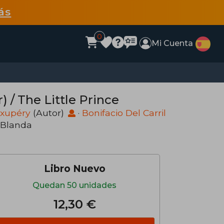
ás
0
Mi Cuenta
) / The Little Prince
Exupéry
(Autor)
·
Bonifacio Del Carril
 Blanda
Libro Nuevo
Quedan 50 unidades
12,30 €