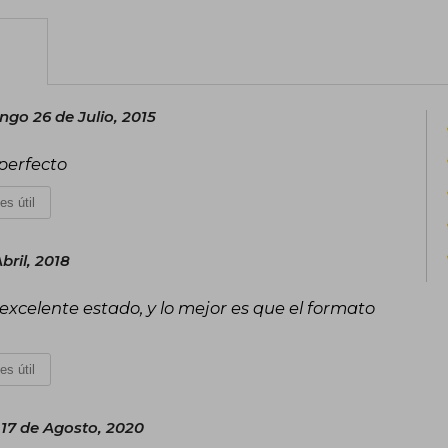
Considerada una de las mejores creacio
trasciende generaciones y culturas
durante una misión de reconocimiento
literario que sigue inspirando a millon
go 26 de Julio, 2015
 perfecto
es útil
bril, 2018
excelente estado, y lo mejor es que el formato
es útil
17 de Agosto, 2020