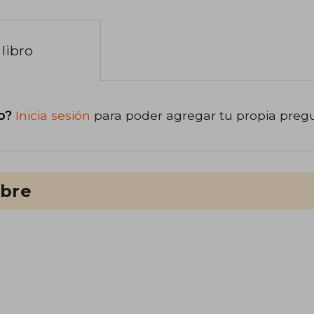
libro
o?
Inicia sesión
para poder agregar tu propia preg
ibre