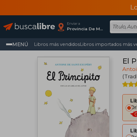
L
Enviar a
Provincia De Madrid
MENÚ
Libros más vendidos
Libros importados más v
El P
Antoi
(Trad
Li
Or
Li