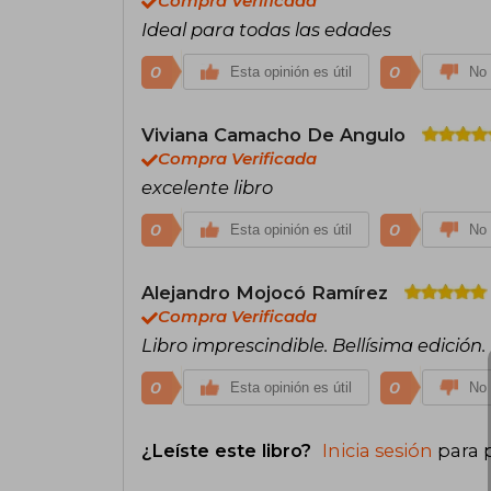
Compra Verificada
Ideal para todas las edades
0
0
Esta opinión es útil
No 
Viviana Camacho De Angulo
Compra Verificada
excelente libro
0
0
Esta opinión es útil
No 
Alejandro Mojocó Ramírez
Compra Verificada
Libro imprescindible. Bellísima edición.
0
0
Esta opinión es útil
No 
¿Leíste este libro?
Inicia sesión
para 