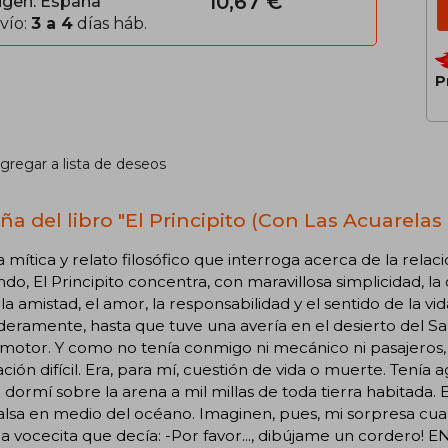
10,67 €
igen: España
vío:
3 a 4
días háb.
P
gregar a lista de deseos
a del libro "El Principito (Con Las Acuarelas 
 mítica y relato filosófico que interroga acerca de la rela
do, El Principito concentra, con maravillosa simplicidad, l
la amistad, el amor, la responsabilidad y el sentido de la vida
eramente, hasta que tuve una avería en el desierto del Sah
motor. Y como no tenía conmigo ni mecánico ni pasajeros, m
ción difícil. Era, para mí, cuestión de vida o muerte. Tenía
dormí sobre la arena a mil millas de toda tierra habitada.
lsa en medio del océano. Imaginen, pues, mi sorpresa cua
a vocecita que decía: -Por favor..., dibújame un cordero! 