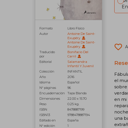
Or
En
Formato
Libro Físico
Autor
Antoine De Saint-
Exupéry
Antoine De Saint-
A
Exupéry
Traducido
Bonifacio Del
por
Carril
Reseñ
Editorial
Salamandra
Infantil Y Juvenil
Colección
INFANTIL
Fábula
Año
2016
el mun
Idioma
Español
sobre 
N° páginas
96
verdad
Encuadernación
Tapa Blanda
en mi 
Dimensiones
22.00 x 15.70
Peso
0.25 kg.
repara
ISBN
8478887199
noche 
ISBN13
9788478887194
una ba
Editado en
España
extrañ
N° edición
1