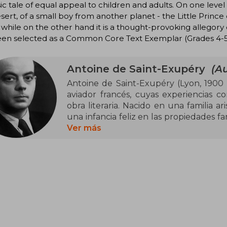
sic tale of equal appeal to children and adults. On one level i
sert, of a small boy from another planet - the Little Prince of
, while on the other hand it is a thought-provoking allegory
en selected as a Common Core Text Exemplar (Grades 4-5, 
Antoine de Saint-Exupéry
(Au
Antoine de Saint-Exupéry (Lyon, 1900 -
aviador francés, cuyas experiencias c
obra literaria. Nacido en una familia ari
una infancia feliz en las propiedades fa
cuatro años. Su madre, una mujer cu
Ver más
influencia en su vida, y mantuvo con 
largo de los años. Saint-Exupéry com
escritura, creando obras que exploran
el sentido de la vida.
El 6 de abril de 1943 publicó su obra más
un relato filosófico y poético que se 
traducidos y leídos de la historia, 