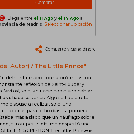
Comprar
Llega entre
el 11 Ago
y
el 14 Ago
a
rovincia de Madrid
.
Seleccionar ubicación
Comparte y gana dinero
del Autor) / The Little Prince"
ción del ser humano con su prójimo y con
a constante reflexión de Saint-Exupéry
. Viví así, solo, sin nadie con quien hablar
ara, hace seis años. Algo se había roto
e dispuse a realizar, solo, una
 agua apenas para ocho días. La primera
 Estaba más aislado que un náufrago sobre
ndo, al romper el día, me despertó una
ENGLISH DESCRIPTION The Little Prince is