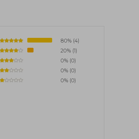
nes literarias del siglo XX, esta obra
. Saint-Exupéry desapareció en 1944
 en el mar Tirreno, dejando un legado
es de lectores en todo el mundo.
80% (4)
20% (1)
0% (0)
0% (0)
0% (0)