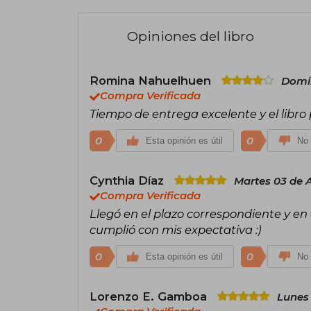
Opiniones del libro
Romina Nahuelhuen
Domin
Compra Verificada
Tiempo de entrega excelente y el libro
0
0
Esta opinión es útil
No 
Cynthia Díaz
Martes 03 de A
Compra Verificada
Llegó en el plazo correspondiente y en 
cumplió con mis expectativa :)
0
0
Esta opinión es útil
No 
Lorenzo E. Gamboa
Lunes 