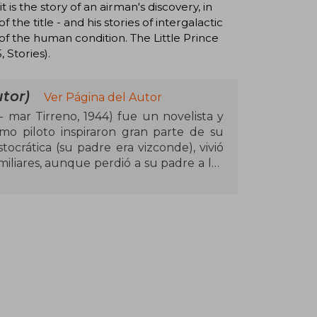
t is the story of an airman's discovery, in
 the title - and his stories of intergalactic
 of the human condition. The Little Prince
Stories).
tor)
Ver Página del Autor
 mar Tirreno, 1944) fue un novelista y
omo piloto inspiraron gran parte de su
stocrática (su padre era vizconde), vivió
miliares, aunque perdió a su padre a los
lta y sensible, ejerció una profunda
ella una extensa correspondencia a lo
binó su pasión por la aviación con la
 temas como la humanidad, la soledad y
 célebre, El Principito (Le Petit Prince),
ha convertido en uno de los libros más
con versiones en más de 250 idiomas.