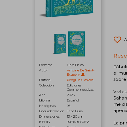
A
Rese
Formato
Libro Físico
Fábula
Autor
Antoine De Saint-
el mun
Exupéry
sobre 
Editorial
Penguin Clasicos
Colección
Ediciones
Conmemorativas
Viví a
Año
2025
Sahara
Idioma
Español
me dis
N° páginas
96
apenas
Encuadernación
Tapa Dura
Dimensiones
13 x 20 cm
ISBN13
9788491057833
La pri