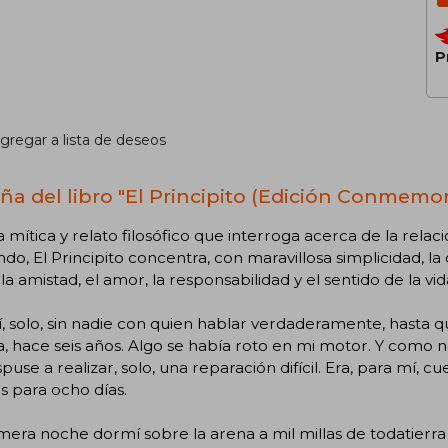
P
gregar a lista de deseos
ña del libro "El Principito (Edición Conmemor
 mítica y relato filosófico que interroga acerca de la rela
do, El Principito concentra, con maravillosa simplicidad, l
la amistad, el amor, la responsabilidad y el sentido de la vid
sí, solo, sin nadie con quien hablar verdaderamente, hasta q
, hace seis años. Algo se había roto en mi motor. Y como 
puse a realizar, solo, una reparación difícil. Era, para mí, 
 para ocho días.
mera noche dormí sobre la arena a mil millas de todatierra