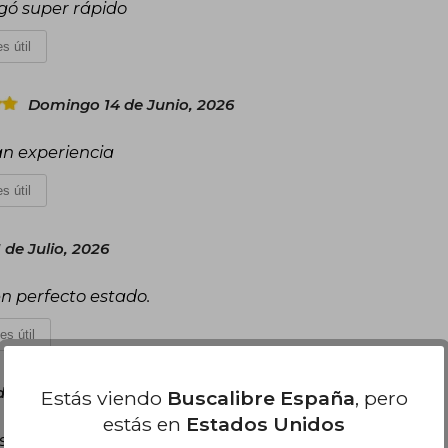
egó super rápido
s útil
Domingo 14 de Junio, 2026
an experiencia
s útil
 de Julio, 2026
en perfecto estado.
es útil
e Julio, 2026
Estás viendo
Buscalibre España
, pero
estás en
Estados Unidos
iseño exterior es excepcional, las ilustraciones