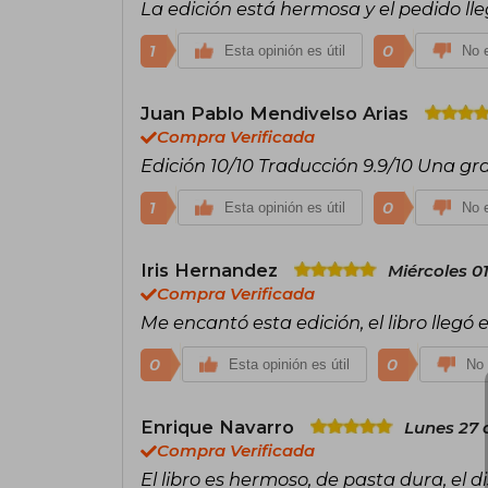
La edición está hermosa y el pedido ll
1
0
Esta opinión es útil
No e
Juan Pablo Mendivelso Arias
Compra Verificada
Edición 10/10 Traducción 9.9/10 Una gr
1
0
Esta opinión es útil
No e
Iris Hernandez
Miércoles 01
Compra Verificada
Me encantó esta edición, el libro llegó 
0
0
Esta opinión es útil
No 
Enrique Navarro
Lunes 27 d
Compra Verificada
El libro es hermoso, de pasta dura, el d