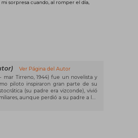
mi sorpresa cuando, al romper el día,
tor)
Ver Página del Autor
 mar Tirreno, 1944) fue un novelista y
omo piloto inspiraron gran parte de su
stocrática (su padre era vizconde), vivió
miliares, aunque perdió a su padre a los
lta y sensible, ejerció una profunda
ella una extensa correspondencia a lo
binó su pasión por la aviación con la
 temas como la humanidad, la soledad y