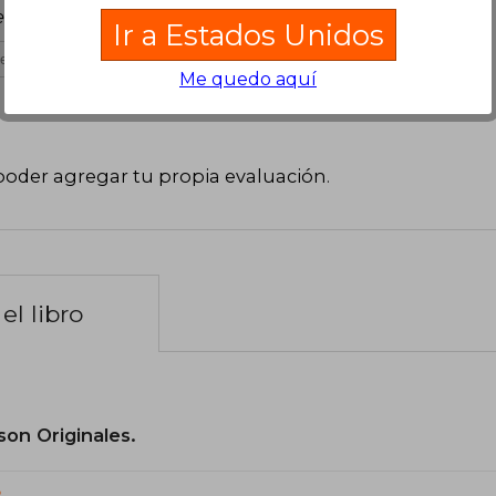
negro. Llegó rápido y en buen estado.
Ir a Estados Unidos
es útil
Me quedo aquí
poder agregar tu propia evaluación
.
el libro
son Originales.
?