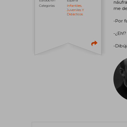
Editado en
España
náufra
Categorías
Infantiles,
me de
Juveniles Y
Didácticos
-Por f
-¿Eh!?
-Dibúj