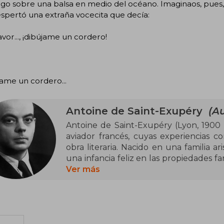
go sobre una balsa en medio del océano. Imaginaos, pues, 
spertó una extraña vocecita que decía:
avor..., ¡dibújame un cordero!
ame un cordero...
Antoine de Saint-Exupéry
(Au
Antoine de Saint-Exupéry (Lyon, 1900 -
aviador francés, cuyas experiencias c
obra literaria. Nacido en una familia ari
una infancia feliz en las propiedades fa
cuatro años. Su madre, una mujer cu
Ver más
influencia en su vida, y mantuvo con 
largo de los años. Saint-Exupéry com
escritura, creando obras que exploran
el sentido de la vida.