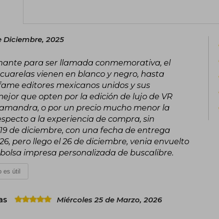
El 6 de abril de 1943 publicó su obra más
un relato filosófico y poético que se 
traducidos y leídos de la historia, 
 Diciembre, 2025
Considerada una de las mejores creacio
trasciende generaciones y culturas
ante para ser llamada conmemorativa, el
durante una misión de reconocimiento
acuarelas vienen en blanco y negro, hasta
literario que sigue inspirando a millon
nfame editores mexicanos unidos y sus
mejor que opten por la edición de lujo de VR
Salamandra, o por un precio mucho menor la
specto a la experiencia de compra, sin
l 19 de diciembre, con una fecha de entrega
026, pero llego el 26 de diciembre, venia envuelto
 bolsa impresa personalizada de buscalibre.
 es útil
vas
Miércoles 25 de Marzo, 2026