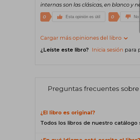
internas son las clásicas, en blanco y 
0
0
Esta opinión es útil
No 
Cargar más opiniones del libro
¿Leíste este libro?
Inicia sesión
para 
Preguntas frecuentes sobre 
¿El libro es original?
Todos los libros de nuestro catálogo 
¿En qué Idioma está escrito el libro