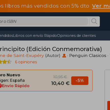
os libros más vendidos con 5% dto
Ver m
endidos
Libros con envío Rápido
Opiniones de clientes
Principito (Edición Conmemorativa)
ne de Saint-Exupéry
(Autor)
·
Penguin Clasicos
·
6 opiniones
bro Nuevo
10,95 €
-5%
igen: España
10,40 €
Envío Rápido