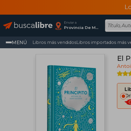
L
Enviar a
Provincia De Madrid
MENÚ
Libros más vendidos
Libros importados más v
El 
Antoi
Li
Or