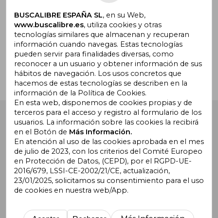
BUSCALIBRE ESPAÑA SL
, en su Web,
www.buscalibre.es
, utiliza cookies y otras
tecnologías similares que almacenan y recuperan
¿Necesitas ayuda?
información cuando navegas. Estas tecnologías
pueden servir para finalidades diversas, como
reconocer a un usuario y obtener información de sus
Ir a Centro de Soporte
hábitos de navegación. Los usos concretos que
hacemos de estas tecnologías se describen en la
información de la Política de Cookies.
En esta web, disponemos de cookies propias y de
terceros para el acceso y registro al formulario de los
Buscalibre España
. Calle Energía, 65, Nave 3 (08940),
usuarios. La información sobre las cookies la recibirá
Cornellà de Llobregat, Barcelona. Derechos Reservados.
en el Botón de
Más Información.
En atención al uso de las cookies aprobada en el mes
de julio de 2023, con los criterios del Comité Europeo
en Protección de Datos, (CEPD), por el RGPD-UE-
2016/679, LSSI-CE-2002/21/CE, actualización,
23/01/2025, solicitamos su consentimiento para el uso
de cookies en nuestra web/App.
Buscalibre Argentina
|
Buscalibre Chile
|
Buscalibre
Colombia
|
Buscalibre Ecuador
|
Buscalibre España
|
Buscalibre Uruguay
|
Buscalibre México
|
Buscalibre