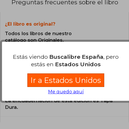
Preguntas frecuentes sobre el libro
¿El libro es original?
Todos los libros de nuestro
catálogo son Originales.
¿En qué Idioma está escrito el
Estás viendo
Buscalibre España
, pero
libro?
estás en
Estados Unidos
El libro está escrito en Español.
Ir a Estados Unidos
¿Cuál es la encuadernación de este libro?
Me quedo aquí
La encuadernación de esta edición es Tapa
Dura.