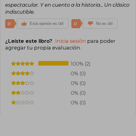
espectacular. Y en cuento a la historia... Un clásico
indiscutible.
0
0
Esta opinión es útil
No es útil
¿Leíste este libro?
Inicia sesión
para poder
agregar tu propia evaluación
.
100% (2)
0% (0)
0% (0)
0% (0)
0% (0)