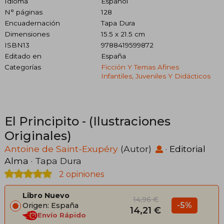
Idioma
Español
N° páginas
128
Encuadernación
Tapa Dura
Dimensiones
15.5 x 21.5 cm
ISBN13
9788419599872
Editado en
España
Categorías
Ficción Y Temas Afines
Infantiles, Juveniles Y Didácticos
El Principito - (Ilustraciones
Originales)
Antoine de Saint-Exupéry
(Autor)
·
Editorial
Alma
· Tapa Dura
2 opiniones
Libro Nuevo
14,96 €
-5%
Origen: España
14,21 €
Envío Rápido