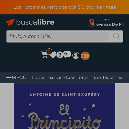
Los libros más vendidos con 5% dto
Ver más
Enviar a
Provincia De Madrid
0
MENÚ
Libros más vendidos
Libros importados más v