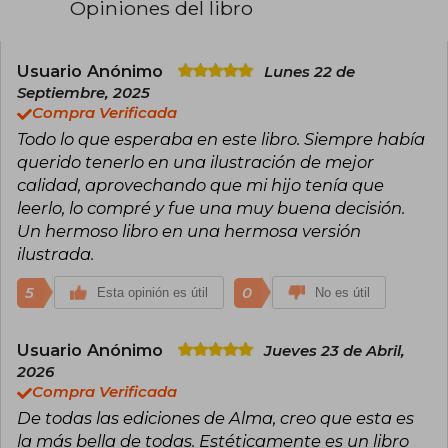
Opiniones del libro
ella una extensa correspondencia a lo largo de
los años. Saint-Exupéry combinó su pasión por
la aviación con la escritura, creando obras que
exploran temas como la humanidad, la soledad
Usuario Anónimo
Lunes 22 de
y el sentido de la vida.
Septiembre, 2025
Compra Verificada
El 6 de abril de 1943 publicó su obra más célebre,
Todo lo que esperaba en este libro. Siempre había
El Principito (Le Petit Prince), un relato filosófico
y poético que se ha convertido en uno de los
querido tenerlo en una ilustración de mejor
libros más traducidos y leídos de la historia, con
calidad, aprovechando que mi hijo tenía que
versiones en más de 250 idiomas. Considerada
leerlo, lo compré y fue una muy buena decisión.
una de las mejores creaciones literarias del siglo
Un hermoso libro en una hermosa versión
XX, esta obra trasciende generaciones y
culturas. Saint-Exupéry desapareció en 1944
ilustrada.
durante una misión de reconocimiento en el
mar Tirreno, dejando un legado literario que
5
0
Esta opinión es útil
No es útil
sigue inspirando a millones de lectores en todo
el mundo.
Usuario Anónimo
Jueves 23 de Abril,
2026
Compra Verificada
De todas las ediciones de Alma, creo que esta es
la más bella de todas. Estéticamente es un libro