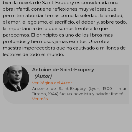
bien la novela de Saint-Exupery es considerada una
obra infantil, contiene reflexiones muy valiosas que
permiten abordar temas como la soledad, la amistad,
el amor, el egoismo, el sacrificio, el deber y, sobre todo,
la importancia de lo que somos frente a lo que
parecemos. El principito es uno de los libros mas
profundos y hermosos jamas escritos. Una obra
maestra imperecedera que ha cautivado a millones de
lectores de todo el mundo.
Antoine de Saint-Exupéry
(Autor)
Ver Página del Autor
Antoine de Saint-Exupéry (Lyon, 1900 - mar
Tirreno, 1944) fue un novelista y aviador francés,
Ver más
cuyas experiencias como piloto inspiraron gran
parte de su obra literaria. Nacido en una familia
aristocrática (su padre era vizconde), vivió una
infancia feliz en las propiedades familiares,
aunque perdió a su padre a los cuatro años. Su
madre, una mujer culta y sensible, ejerció una
profunda influencia en su vida, y mantuvo con