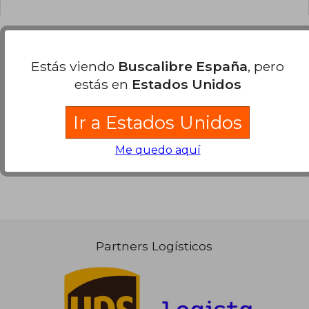
Estás viendo
Buscalibre España
, pero
Opiniones sobre Buscalibre
estás en
Estados Unidos
Ver más opiniones de clientes
Ir a Estados Unidos
Me quedo aquí
Partners Logísticos