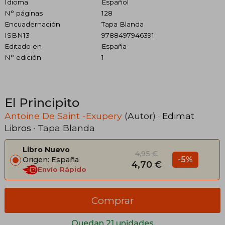
Idioma
Español
N° páginas
128
Encuadernación
Tapa Blanda
ISBN13
9788497946391
Editado en
España
N° edición
1
El Principito
Antoine De Saint -Exupery
(Autor) ·
Edimat
Libros
· Tapa Blanda
Libro Nuevo
4,95 €
-5%
Origen: España
4,70 €
Envío Rápido
Comprar
Quedan 21 unidades