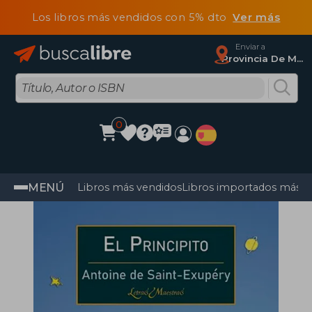
Los libros más vendidos con 5% dto
Ver más
Enviar a
Provincia De Madrid
0
MENÚ
Libros más vendidos
Libros importados más v