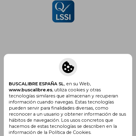
Suscríbete para recibir ofertas y
promociones
BUSCALIBRE ESPAÑA SL
, en su Web,
www.buscalibre.es
, utiliza cookies y otras
tecnologías similares que almacenan y recuperan
¿Necesitas ayuda?
información cuando navegas. Estas tecnologías
pueden servir para finalidades diversas, como
reconocer a un usuario y obtener información de sus
Ir a Centro de Soporte
hábitos de navegación. Los usos concretos que
hacemos de estas tecnologías se describen en la
información de la Política de Cookies.