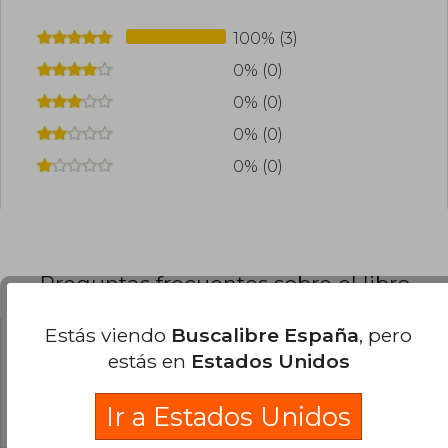
100% (3)
0% (0)
0% (0)
0% (0)
0% (0)
Preguntas frecuentes sobre el libro
Estás viendo
Buscalibre España
, pero
¿El libro es original?
estás en
Estados Unidos
Todos los libros de nuestro
Ir a Estados Unidos
catálogo son Originales.