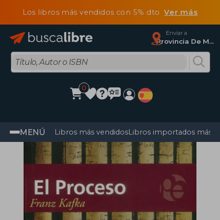
Los libros más vendidos con 5% dto
Ver más
Enviar a
Provincia De Madrid
0
MENÚ
Libros más vendidos
Libros importados más v