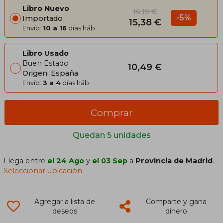
Libro Nuevo
16,19 €
-5%
Importado
15,38 €
Envío:
10 a 16
días háb.
Libro Usado
Buen Estado
10,49 €
Origen: España
Envío:
3 a 4
días háb.
Comprar
Quedan 5 unidades
Llega entre
el 24 Ago
y
el 03 Sep
a
Provincia de Madrid
.
Seleccionar ubicación
Agregar a lista de
Comparte y gana
deseos
dinero