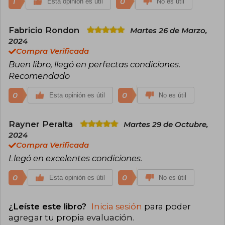
1
0
Esta opinión es útil
No es útil
Fabricio Rondon
Martes 26 de Marzo,
2024
Compra Verificada
Buen libro, llegó en perfectas condiciones.
Recomendado
0
0
Esta opinión es útil
No es útil
Rayner Peralta
Martes 29 de Octubre,
2024
Compra Verificada
Llegó en excelentes condiciones.
0
0
Esta opinión es útil
No es útil
¿Leíste este libro?
Inicia sesión
para poder
agregar tu propia evaluación
.