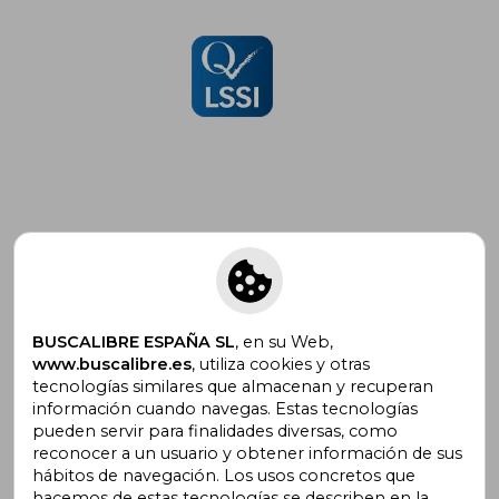
Suscríbete para recibir ofertas y
promociones
BUSCALIBRE ESPAÑA SL
, en su Web,
www.buscalibre.es
, utiliza cookies y otras
tecnologías similares que almacenan y recuperan
¿Necesitas ayuda?
información cuando navegas. Estas tecnologías
pueden servir para finalidades diversas, como
reconocer a un usuario y obtener información de sus
Ir a Centro de Soporte
hábitos de navegación. Los usos concretos que
hacemos de estas tecnologías se describen en la