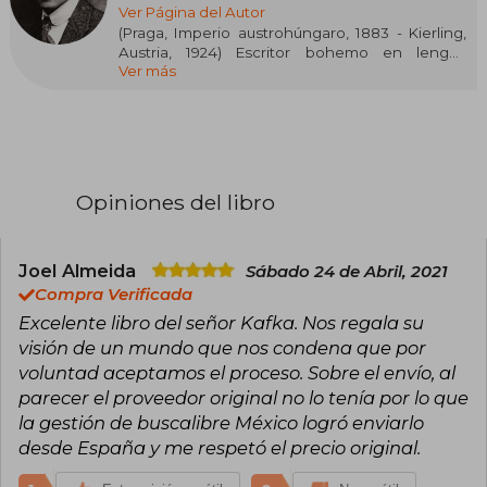
Ver Página del Autor
(Praga, Imperio austrohúngaro, 1883 - Kierling,
Austria, 1924) Escritor bohemo en lengua
Ver más
alemana. Su obra, de las más influyentes de la
literatura universal, es una de las pioneras en la
fusión de elementos realistas con fantásticos y
tiene como principales temas los conflictos
paternofiliales, la ansiedad, el existencialismo, la
brutalidad física y psicológica, la culpa, la filosofía
del absurdo, la burocracia y las transformaciones
Opiniones del libro
espirituales. Escribió novelas insignes y gran
número de relatos cortos, además dejó una
abundante correspondencia y escritos
autobiográficos. Su peculiar estilo literario ha
Joel Almeida
Sábado 24 de Abril, 2021
sido comúnmente asociado con la filosofía
Compra Verificada
artística del existencialismo y el expresionismo.
Excelente libro del señor Kafka. Nos regala su
Sus relaciones personales también tuvieron
visión de un mundo que nos condena que por
gran impacto en su escritura. El término kafkiano
se usa en español para describir situaciones
voluntad aceptamos el proceso. Sobre el envío, al
insólitas, por lo absurdas y angustiosas.
parecer el proveedor original no lo tenía por lo que
la gestión de buscalibre México logró enviarlo
desde España y me respetó el precio original.