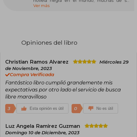
novela negra en el mundo; muchas de sus
Ver más
novelas han sido adaptadas al cine y a la
televisión. Posee también una larga trayectoria
como periodista en temas judiciales. Después
del éxito de su novela El psicoanalista (más de
un millón y medio de ejemplares vendidos), su
secuela, Jaque al psicoanalista, va por el mismo
camino con más 150.000 ejemplares vendidos
Opiniones del libro
desde su publicación.
Christian Ramos Alvarez
Miércoles 29
de Noviembre, 2023
Compra Verificada
Fantástico libro cumplió grandemente mis
expectativas por otro lado el servicio de busca
libre maravilloso
3
0
Esta opinión es útil
No es útil
Luz Angela Ramirez Guzman
Domingo 10 de Diciembre, 2023