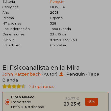
Editorial
Penguin
Categoría
NOVELA
Año
2023
Idioma
Español
N° páginas
528
Encuadernación
Tapa Blanda
Dimensiones
23 x 15 cm
ISBN13
9786287634268
Editado en
Colombia
El Psicoanalista en la Mira
John Katzenbach
(Autor)
·
Penguin
· Tapa
Blanda
23 opiniones
Libro Nuevo
30,77 €
-5%
Importado
29,23 €
Envío:
6 a 9
días háb.