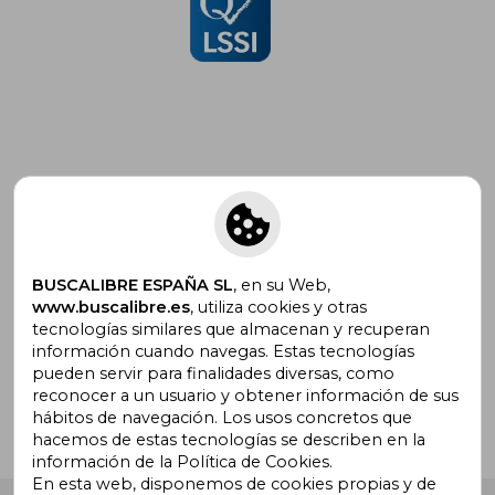
Suscríbete para recibir ofertas y
promociones
BUSCALIBRE ESPAÑA SL
, en su Web,
www.buscalibre.es
, utiliza cookies y otras
tecnologías similares que almacenan y recuperan
¿Necesitas ayuda?
información cuando navegas. Estas tecnologías
pueden servir para finalidades diversas, como
reconocer a un usuario y obtener información de sus
Ir a Centro de Soporte
hábitos de navegación. Los usos concretos que
hacemos de estas tecnologías se describen en la
información de la Política de Cookies.
En esta web, disponemos de cookies propias y de