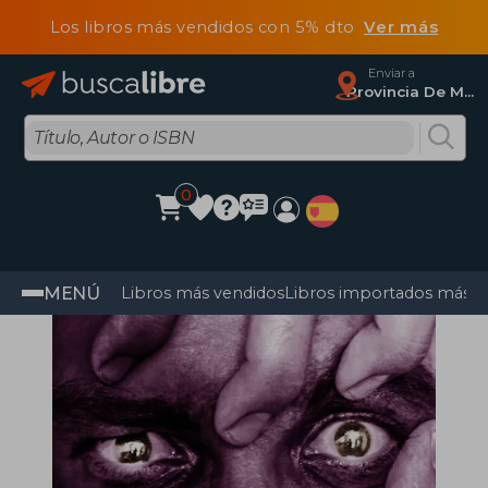
Los libros más vendidos con 5% dto
Ver más
Enviar a
Provincia De Madrid
0
MENÚ
Libros más vendidos
Libros importados más v