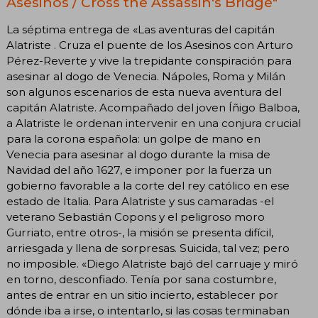
Asesinos / Cross the Assassin's Bridge"
La séptima entrega de «Las aventuras del capitán
Alatriste . Cruza el puente de los Asesinos con Arturo
Pérez-Reverte y vive la trepidante conspiración para
asesinar al dogo de Venecia. Nápoles, Roma y Milán
son algunos escenarios de esta nueva aventura del
capitán Alatriste. Acompañado del joven Íñigo Balboa,
a Alatriste le ordenan intervenir en una conjura crucial
para la corona española: un golpe de mano en
Venecia para asesinar al dogo durante la misa de
Navidad del año 1627, e imponer por la fuerza un
gobierno favorable a la corte del rey católico en ese
estado de Italia. Para Alatriste y sus camaradas -el
veterano Sebastián Copons y el peligroso moro
Gurriato, entre otros-, la misión se presenta difícil,
arriesgada y llena de sorpresas. Suicida, tal vez; pero
no imposible. «Diego Alatriste bajó del carruaje y miró
en torno, desconfiado. Tenía por sana costumbre,
antes de entrar en un sitio incierto, establecer por
dónde iba a irse, o intentarlo, si las cosas terminaban