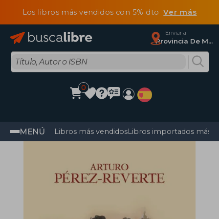
Los libros más vendidos con 5% dto
Ver más
Enviar a
Provincia De Madrid
0
MENÚ
Libros más vendidos
Libros importados más v