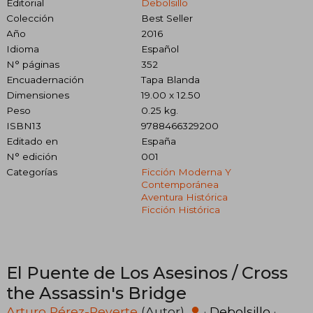
Editorial
Debolsillo
Colección
Best Seller
Año
2016
Idioma
Español
N° páginas
352
Encuadernación
Tapa Blanda
Dimensiones
19.00 x 12.50
Peso
0.25 kg.
ISBN13
9788466329200
Editado en
España
N° edición
001
Categorías
Ficción Moderna Y
Contemporánea
Aventura Histórica
Ficción Histórica
El Puente de Los Asesinos / Cross
the Assassin's Bridge
Arturo Pérez-Reverte
(Autor)
·
Debolsillo
·