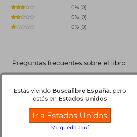
traducida a numerosos idiomas y adaptada al
0% (0)
cine, consolidándolo como uno de los autores
más influyentes de la literatura contemporánea
0% (0)
en español.
0% (0)
Preguntas frecuentes sobre el libro
¿El libro es original?
Estás viendo
Buscalibre España
, pero
Todos los libros de nuestro
estás en
Estados Unidos
catálogo son Originales.
Ir a Estados Unidos
¿En qué Idioma está escrito el
libro?
Me quedo aquí