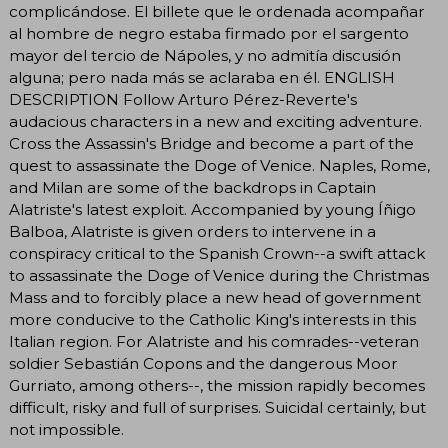
complicándose. El billete que le ordenada acompañar
al hombre de negro estaba firmado por el sargento
mayor del tercio de Nápoles, y no admitía discusión
alguna; pero nada más se aclaraba en él. ENGLISH
DESCRIPTION Follow Arturo Pérez-Reverte's
audacious characters in a new and exciting adventure.
Cross the Assassin's Bridge and become a part of the
quest to assassinate the Doge of Venice. Naples, Rome,
and Milan are some of the backdrops in Captain
Alatriste's latest exploit. Accompanied by young Íñigo
Balboa, Alatriste is given orders to intervene in a
conspiracy critical to the Spanish Crown--a swift attack
to assassinate the Doge of Venice during the Christmas
Mass and to forcibly place a new head of government
more conducive to the Catholic King's interests in this
Italian region. For Alatriste and his comrades--veteran
soldier Sebastián Copons and the dangerous Moor
Gurriato, among others--, the mission rapidly becomes
difficult, risky and full of surprises. Suicidal certainly, but
not impossible.