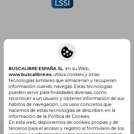
Suscríbete para recibir ofertas y
promociones
BUSCALIBRE ESPAÑA SL
, en su Web,
www.buscalibre.es
, utiliza cookies y otras
tecnologías similares que almacenan y recuperan
¿Necesitas ayuda?
información cuando navegas. Estas tecnologías
pueden servir para finalidades diversas, como
reconocer a un usuario y obtener información de sus
Ir a Centro de Soporte
hábitos de navegación. Los usos concretos que
hacemos de estas tecnologías se describen en la
información de la Política de Cookies.
En esta web, disponemos de cookies propias y de
terceros para el acceso y registro al formulario de los
Buscalibre España
. Calle Energía, 65, Nave 3 (08940),