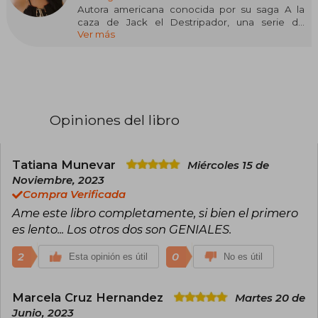
Autora americana conocida por su saga A la
caza de Jack el Destripador, una serie de
Ver más
thrillers góticos.
Maniscalco creció en Nueva York, ciudad donde
estudió Bellas Artes antes de transferirse a
Diseño de Comunicación en el Fashion Institute
of Technology de Manhattan. Durante sus
estudios, realizó cursos acerca de justicia
Opiniones del libro
criminal y ciencia, considerando formarse como
psicóloga forense, opción que desechó por
labrarse una carrera como escritora.
Tatiana Munevar
Miércoles 15 de
Su primera obra, A la caza de Jack el
Noviembre, 2023
Destripador, fue publicada en 2016, dando
Compra Verificada
comienzo así a una serie bajo el mismo nombre
Ame este libro completamente, si bien el primero
que cosechó gran éxito. También muy popular
fue su serie El reino de los malditos, conformada
es lento... Los otros dos son GENIALES.
por El reino de los malditos, Los siete círculos
del infierno y El ascenso de las Temidas.
2
0
Esta opinión es útil
No es útil
Marcela Cruz Hernandez
Martes 20 de
Junio, 2023