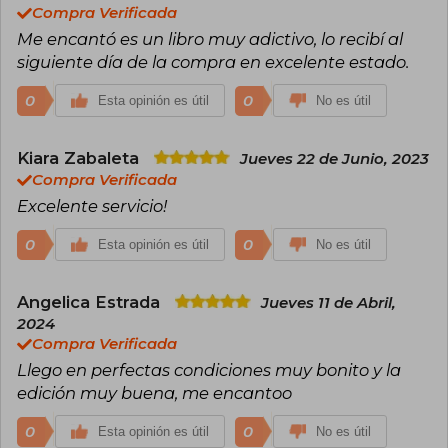
Compra Verificada
Me encantó es un libro muy adictivo, lo recibí al
siguiente día de la compra en excelente estado.
0
0
Esta opinión es útil
No es útil
Kiara Zabaleta
Jueves 22 de Junio, 2023
Compra Verificada
Excelente servicio!
0
0
Esta opinión es útil
No es útil
Angelica Estrada
Jueves 11 de Abril,
2024
Compra Verificada
Llego en perfectas condiciones muy bonito y la
edición muy buena, me encantoo
0
0
Esta opinión es útil
No es útil