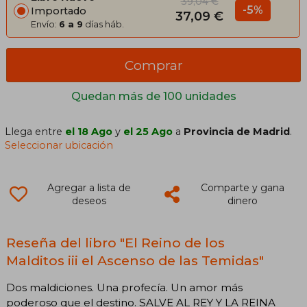
39,04 €
-5%
Importado
37,09 €
Envío:
6 a 9
días háb.
Comprar
Quedan más de 100 unidades
Llega entre
el 18 Ago
y
el 25 Ago
a
Provincia de Madrid
.
Seleccionar ubicación
Agregar a lista de
Comparte y gana
deseos
dinero
Reseña del libro "El Reino de los
Malditos iii el Ascenso de las Temidas"
Dos maldiciones. Una profecía. Un amor más
poderoso que el destino. SALVE AL REY Y LA REINA