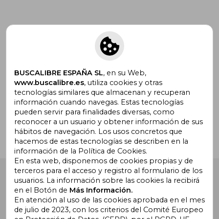
Suscríbete para recibir ofertas y
promociones
BUSCALIBRE ESPAÑA SL
, en su Web,
www.buscalibre.es
, utiliza cookies y otras
tecnologías similares que almacenan y recuperan
¿Necesitas ayuda?
información cuando navegas. Estas tecnologías
pueden servir para finalidades diversas, como
reconocer a un usuario y obtener información de sus
Ir a Centro de Soporte
hábitos de navegación. Los usos concretos que
hacemos de estas tecnologías se describen en la
información de la Política de Cookies.
En esta web, disponemos de cookies propias y de
terceros para el acceso y registro al formulario de los
Buscalibre España
. Calle Energía, 65, Nave 3 (08940),
usuarios. La información sobre las cookies la recibirá
Cornellà de Llobregat, Barcelona. Derechos Reservados.
en el Botón de
Más Información.
En atención al uso de las cookies aprobada en el mes
de julio de 2023, con los criterios del Comité Europeo