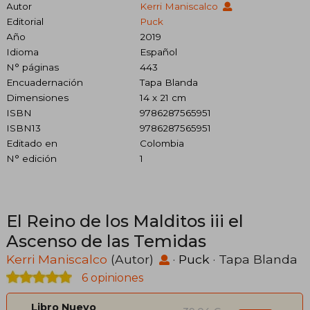
Autor
Kerri Maniscalco
Editorial
Puck
Año
2019
Idioma
Español
N° páginas
443
Encuadernación
Tapa Blanda
Dimensiones
14 x 21 cm
ISBN
9786287565951
ISBN13
9786287565951
Editado en
Colombia
N° edición
1
El Reino de los Malditos iii el
Ascenso de las Temidas
Kerri Maniscalco
(Autor)
·
Puck
· Tapa Blanda
6 opiniones
Libro Nuevo