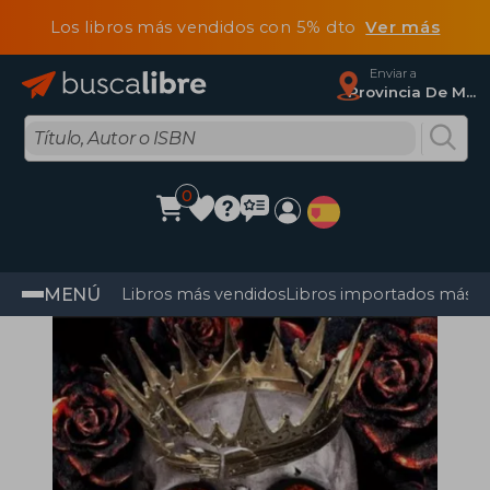
Los libros más vendidos con 5% dto
Ver más
Enviar a
Provincia De Madrid
0
MENÚ
Libros más vendidos
Libros importados más v