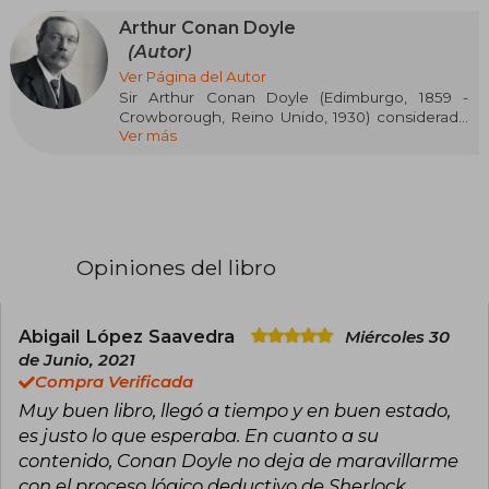
Arthur Conan Doyle
(Autor)
Ver Página del Autor
Sir Arthur Conan Doyle (Edimburgo, 1859 -
Crowborough, Reino Unido, 1930) considerado
Ver más
el maestro de la literatura policiaca fue un
escritor y médico nacido en Escocia,
principalmente conocido por haber creado al
famosísimo personaje Sherlock Holmes, el
detective más conocido de todos los tiempos,
versionado para TV y cine de forma cíclica.
Opiniones del libro
Cursó sus estudios en las universidades de
Stonyhurst y Edimburgo, donde se graduó en
medicina. Entre 1882 y 1890 trabajó como
médico en Southsea, Inglaterra.
Abigail López Saavedra
Miércoles 30
de Junio, 2021
Para complementar sus escasos ingresos,
Compra Verificada
escribió una novela de misterio titulada Estudio
Muy buen libro, llegó a tiempo y en buen estado,
en escarlata, que se convirtió en la primera de
las sesenta y ocho historias protagonizadas por
es justo lo que esperaba. En cuanto a su
uno de los detectives más célebres de la
contenido, Conan Doyle no deja de maravillarme
literatura: Sherlock Holmes.
con el proceso lógico deductivo de Sherlock