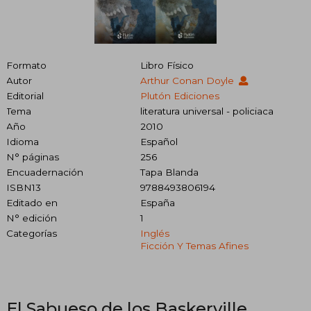
Formato
Libro Físico
Autor
Arthur Conan Doyle
Editorial
Plutón Ediciones
Tema
literatura universal - policiaca
Año
2010
Idioma
Español
N° páginas
256
Encuadernación
Tapa Blanda
ISBN13
9788493806194
Editado en
España
N° edición
1
Categorías
Inglés
Ficción Y Temas Afines
El Sabueso de los Baskerville