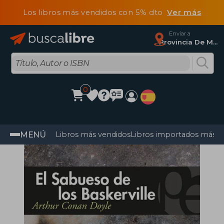
Los libros más vendidos con 5% dto
Ver más
Enviar a
Provincia De Madrid
0
MENÚ
Libros más vendidos
Libros importados más v