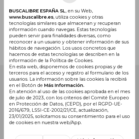
BUSCALIBRE ESPAÑA SL
, en su Web,
www.buscalibre.es
, utiliza cookies y otras
tecnologías similares que almacenan y recuperan
¿Necesitas ayuda?
información cuando navegas. Estas tecnologías
pueden servir para finalidades diversas, como
reconocer a un usuario y obtener información de sus
Ir a Centro de Soporte
hábitos de navegación. Los usos concretos que
hacemos de estas tecnologías se describen en la
información de la Política de Cookies.
En esta web, disponemos de cookies propias y de
terceros para el acceso y registro al formulario de los
Buscalibre España
. Calle Energía, 65, Nave 3 (08940),
usuarios. La información sobre las cookies la recibirá
Cornellà de Llobregat, Barcelona. Derechos Reservados.
en el Botón de
Más Información.
En atención al uso de las cookies aprobada en el mes
de julio de 2023, con los criterios del Comité Europeo
en Protección de Datos, (CEPD), por el RGPD-UE-
2016/679, LSSI-CE-2002/21/CE, actualización,
23/01/2025, solicitamos su consentimiento para el uso
de cookies en nuestra web/App.
Buscalibre Argentina
|
Buscalibre Chile
|
Buscalibre
Colombia
|
Buscalibre Ecuador
|
Buscalibre España
|
Buscalibre Uruguay
|
Buscalibre México
|
Buscalibre