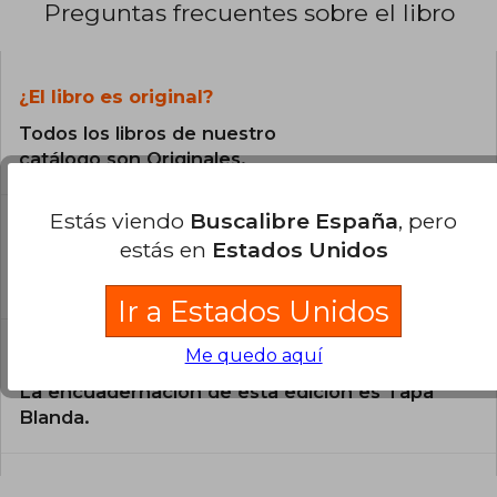
Preguntas frecuentes sobre el libro
¿El libro es original?
Todos los libros de nuestro
catálogo son Originales.
Estás viendo
Buscalibre España
, pero
¿En qué Idioma está escrito el
libro?
estás en
Estados Unidos
El libro está escrito en Español.
Ir a Estados Unidos
¿Cuál es la encuadernación de este libro?
Me quedo aquí
La encuadernación de esta edición es Tapa
Blanda.