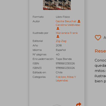
Formato
Libro Físico
Autor
Cecilia Beuchat
Carolina Valdivieso
Ilustrado por
Marianela Frank
A
Editorial
Zig-Zag
Año
2018
Rese
Idioma
Español
N° páginas
40
Encuadernación
Tapa Blanda
Conoce
ISBN
9789561230026
queda 
ISBN13
9789561230026
mitos 
Editado en
Chile
ilustr
Categorías
Folclore, Mitos Y
Leyendas
bien p