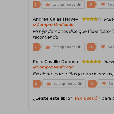
1
0
Esta opinión es útil
No e
Andrea Cajas Harvey
Mart
Compra Verificada
Mi hija de 7 años dice que tiene histor
recomienda
1
0
Esta opinión es útil
No e
Felix Castillo Donoso
Jueve
Compra Verificada
Excelente para niños (o para leerselos)
0
0
Esta opinión es útil
No 
¿Leíste este libro?
Inicia sesión
para 