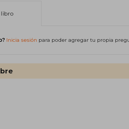
libro
o?
Inicia sesión
para poder agregar tu propia preg
ibre