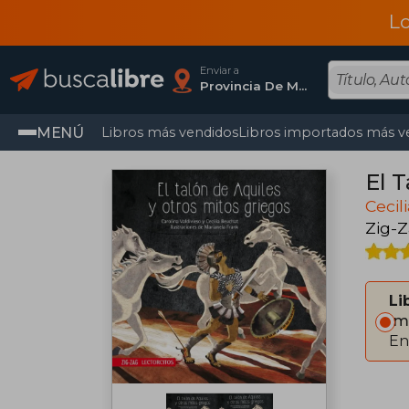
L
Enviar a
Provincia De Madrid
MENÚ
Libros más vendidos
Libros importados más v
El 
Cecil
Zig-
Li
Im
En