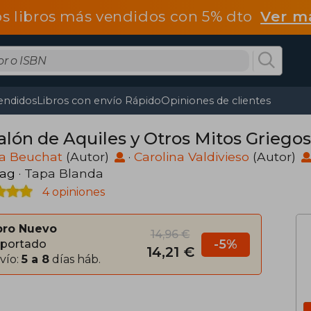
os libros más vendidos con 5% dto
Ver m
endidos
Libros con envío Rápido
Opiniones de clientes
Talón de Aquiles y Otros Mitos Griegos
ia Beuchat
(Autor)
·
Carolina Valdivieso
(Autor)
Zag
· Tapa Blanda
4 opiniones
bro Nuevo
14,96 €
-5%
portado
14,21 €
vío:
5 a 8
días háb.