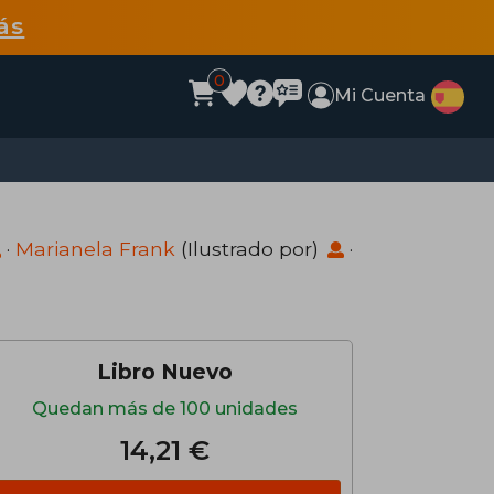
ás
0
Mi Cuenta
·
Marianela Frank
(Ilustrado por)
·
Libro Nuevo
Quedan más de 100 unidades
14,21 €